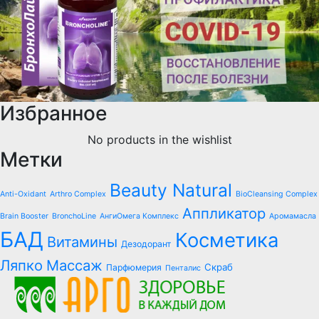
Избранное
No products in the wishlist
Метки
Beauty Natural
Anti-Oxidant
Arthro Complex
BioCleansing Complex
Аппликатор
Brain Booster
BronchoLine
АнгиОмега Комплекс
Аромамасла
БАД
Косметика
Витамины
Дезодорант
Ляпко
Массаж
Скраб
Парфюмерия
Пенталис