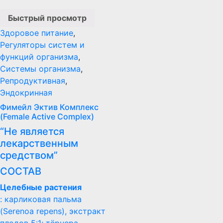
Быстрый просмотр
Здоровое питание
,
Регуляторы систем и
функций организма
,
Системы организма
,
Репродуктивная
,
Эндокринная
Фимейл Эктив Комплекс
(Female Active Complex)
“Не является
лекарственным
средством”
СОСТАВ
Целебные растения
: карликовая пальма
(Serenoa repens), экстракт
плодов 5:1; тёрнера