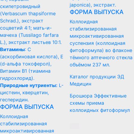
japonica), экстракт.
скипетровидный
ФОРМА ВЫПУСКА
(Verbascum thapsiforme
Schrad.), экстракт
Коллоидная
соцветий 4:1; мать-и-
стабилизированная
мачеха (Tussilago farfara
микроактивированная
L.), экстракт листьев 10:1.
суспензия (коллоидная
Витамины
: С
фитоформула) во флаконе
(аскорбиновая кислота), Е
тёмного аптечного стекла
(d-альфа токоферол),
объёмом 237 мл.
Витамин B1 (тиамина
Каталог продукции ЭД
гидрохлорид).
Медицин
Природные нутриенты:
L-
цистеин, кверцетин,
Брошюра Эффективные
гесперидин.
схемы приема
ФОРМА ВЫПУСКА
коллоидных фитоформул
Коллоидная
стабилизированная
микроактивированная