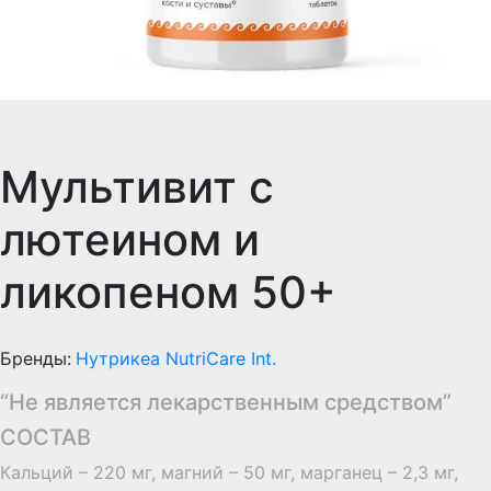
Мультивит с
лютеином и
ликопеном 50+
Бренды:
Нутрикеа NutriCare Int.
“Не является лекарственным средством”
СОСТАВ
Кальций – 220 мг, магний – 50 мг, марганец – 2,3 мг,