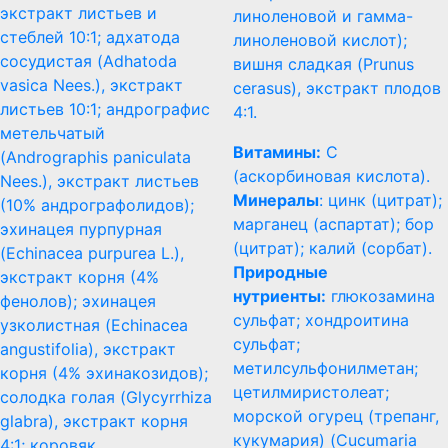
экстракт листьев и
линоленовой и гамма-
стеблей 10:1; адхатода
линоленовой кислот);
сосудистая (Adhatoda
вишня сладкая (Prunus
vasica Nees.), экстракт
cerasus), экстракт плодов
листьев 10:1; андрографис
4:1.
метельчатый
Витамины:
С
(Andrographis paniculata
(аскорбиновая кислота).
Nees.), экстракт листьев
Минералы
: цинк (цитрат);
(10% андрографолидов);
марганец (аспартат); бор
эхинацея пурпурная
(цитрат); калий (сорбат).
(Echinacea purpurea L.),
Природные
экстракт корня (4%
нутриенты:
глюкозамина
фенолов); эхинацея
сульфат; хондроитина
узколистная (Echinacea
сульфат;
angustifolia), экстракт
метилсульфонилметан;
корня (4% эхинакозидов);
цетилмиристолеат;
солодка голая (Glycyrrhiza
морской огурец (трепанг,
glabra), экстракт корня
кукумария) (Cucumaria
4:1; коровяк