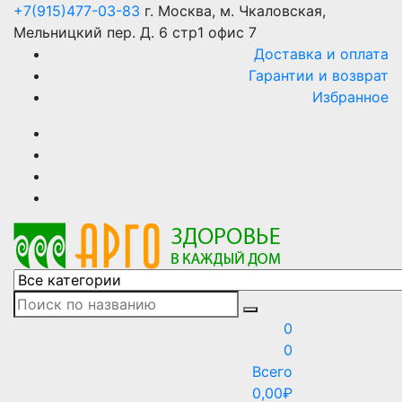
Skip
+7(915)477-03-83
г. Москва, м. Чкаловская,
to
Мельницкий пер. Д. 6 стр1 офис 7
content
Доставка и оплата
Гарантии и возврат
Избранное
АРГО интернет магазин, доставка в Москве и по всей
АРГО каталог каталог продукции, официальные цены
России
0
0
Всего
0,00
₽