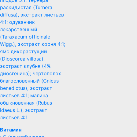
раскидистая (Turnera
diffusa), экстракт листьев
4:1; одуванчик
лекарственный
(Taraxacum officinale
Wigg.), экстракт корня 4:1;
ямс дикорастущий
(Dioscorea villosa),
экстракт клубня (4%
диосгенина); чертополох
благословенный (Cnicus
benedictus), экстракт
листьев 4:1; малина
обыкновенная (Rubus
idaeus L.), экстракт
листьев 4:1.
Витамин
: С (аскорбиновая