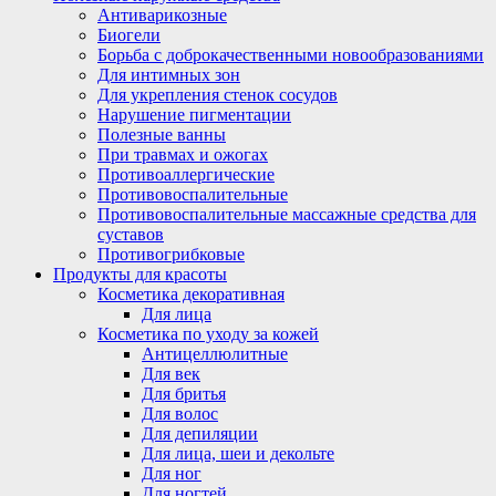
Антиварикозные
Биогели
Борьба с доброкачественными новообразованиями
Для интимных зон
Для укрепления стенок сосудов
Нарушение пигментации
Полезные ванны
При травмах и ожогах
Противоаллергические
Противовоспалительные
Противовоспалительные массажные средства для
суставов
Противогрибковые
Продукты для красоты
Косметика декоративная
Для лица
Косметика по уходу за кожей
Антицеллюлитные
Для век
Для бритья
Для волос
Для депиляции
Для лица, шеи и декольте
Для ног
Для ногтей