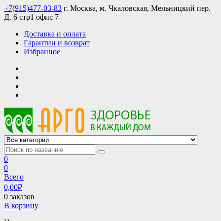
Skip
+7(915)477-03-83
г. Москва, м. Чкаловская, Мельницкий пер.
to
Д. 6 стр1 офис 7
content
Доставка и оплата
Гарантии и возврат
Избранное
АРГО интернет магазин, доставка в Москве и по всей России
АРГО каталог каталог продукции, официальные цены
0
0
Всего
0,00
₽
0 заказов
В корзину