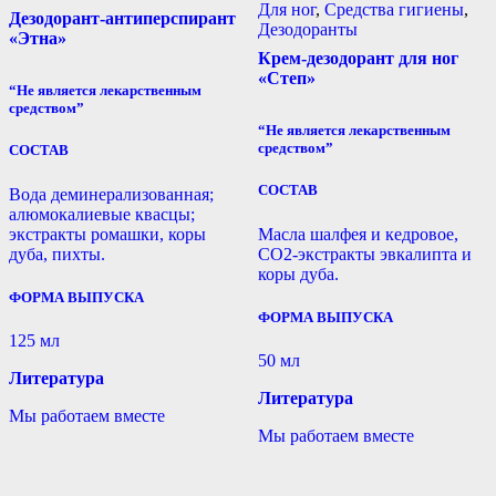
Для ног
,
Средства гигиены
,
Дезодорант-антиперспирант
Дезодоранты
«Этна»
Крем-дезодорант для ног
«Степ»
“Не является лекарственным
средством”
“Не является лекарственным
средством”
СОСТАВ
СОСТАВ
Вода деминерализованная;
алюмокалиевые квасцы;
экстракты ромашки, коры
Масла шалфея и кедровое,
дуба, пихты.
СО2-экстракты эвкалипта и
коры дуба.
ФОРМА ВЫПУСКА
ФОРМА ВЫПУСКА
125 мл
50 мл
Литература
Литература
Мы работаем вместе
Мы работаем вместе