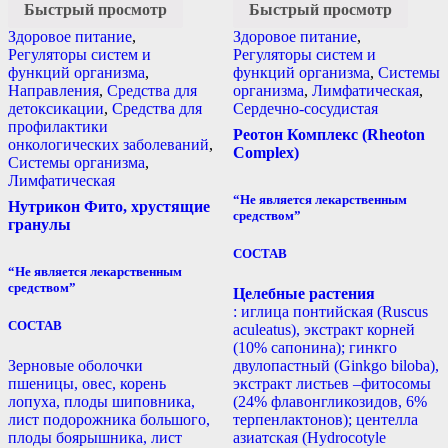
Быстрый просмотр
Быстрый просмотр
Здоровое питание
,
Здоровое питание
,
Регуляторы систем и
Регуляторы систем и
функций организма
,
функций организма
,
Системы
Направления
,
Средства для
организма
,
Лимфатическая
,
детоксикации
,
Средства для
Сердечно-сосудистая
профилактики
Реотон Комплекс (Rheoton
онкологических заболеваний
,
Complex)
Системы организма
,
Лимфатическая
“Не является лекарственным
Нутрикон Фито, хрустящие
средством”
гранулы
СОСТАВ
“Не является лекарственным
средством”
Целебные растения
: иглица понтийская (Ruscus
СОСТАВ
aculeatus), экстракт корней
(10% сапонина); гинкго
Зерновые оболочки
двулопастный (Ginkgo biloba),
пшеницы, овес, корень
экстракт листьев –фитосомы
лопуха, плоды шиповника,
(24% флавонгликозидов, 6%
лист подорожника большого,
терпенлактонов); центелла
плоды боярышника, лист
азиатская (Hydrocotyle