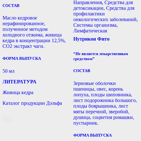
Направления
,
Средства для
СОСТАВ
детоксикации
,
Средства для
профилактики
Масло кедровое
онкологических заболеваний
,
нерафинированное,
Системы организма
,
полученное методом
Лимфатическая
холодного отжима, живица
Нутрикон Фито
кедра в концентрации 12,5%,
СО2 экстракт чаги.
“Не является лекарственным
ФОРМА ВЫПУСКА
средством”
50 мл
СОСТАВ
ЛИТЕРАТУРА
Зерновые оболочки
пшеницы, овес, корень
Живица кедра
лопуха, плоды шиповника,
лист подорожника большого,
Каталог продукции Дэльфа
плоды боярышника, лист
мяты перечной, зверобой,
душица, соцветия ромашки,
пустырник.
ФОРМА ВЫПУСКА