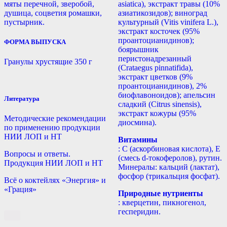
мяты перечной, зверобой,
asiatica), экстракт травы (10%
душица, соцветия ромашки,
азиатикозидов); виноград
пустырник.
культурный (Vitis vinifera L.),
экстракт косточек (95%
проантоцианидинов);
ФОРМА ВЫПУСКА
боярышник
перистонадрезанный
Гранулы хрустящие 350 г
(Crataegus pinnatifida),
экстракт цветков (9%
проантоцианидинов), 2%
биофлавоноидов); апельсин
Литература
сладкий (Citrus sinensis),
экстракт кожуры (95%
Методические рекомендации
диосмина).
по применению продукции
НИИ ЛОП и НТ
Витамины
: С (аскорбиновая кислота), Е
Вопросы и ответы.
(смесь d-токоферолов), рутин.
Продукция НИИ ЛОП и НТ
Минералы: кальций (лактат),
фосфор (трикальция фосфат).
Всё о коктейлях «Энергия» и
«Грация»
Природные нутриенты
: кверцетин, пикногенол,
гесперидин.