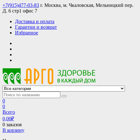
Skip
+7(915)477-03-83
г. Москва, м. Чкаловская, Мельницкий пер.
to
Д. 6 стр1 офис 7
content
Доставка и оплата
Гарантии и возврат
Избранное
АРГО интернет магазин, доставка в Москве и по всей России
АРГО каталог каталог продукции, официальные цены
0
0
Всего
0,00
₽
0 заказов
В корзину