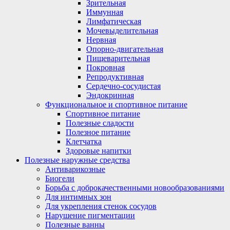
Зрительная
Иммунная
Лимфатическая
Мочевыделительная
Нервная
Опорно-двигательная
Пищеварительная
Покровная
Репродуктивная
Сердечно-сосудистая
Эндокринная
Функциональное и спортивное питание
Спортивное питание
Полезные сладости
Полезное питание
Клетчатка
Здоровые напитки
Полезные наружные средства
Антиварикозные
Биогели
Борьба с доброкачественными новообразованиями
Для интимных зон
Для укрепления стенок сосудов
Нарушение пигментации
Полезные ванны