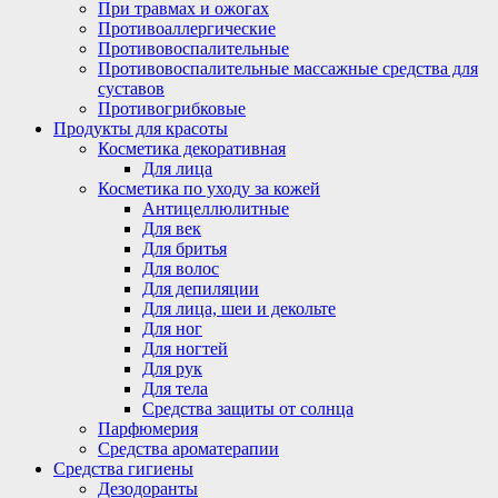
При травмах и ожогах
Противоаллергические
Противовоспалительные
Противовоспалительные массажные средства для
суставов
Противогрибковые
Продукты для красоты
Косметика декоративная
Для лица
Косметика по уходу за кожей
Антицеллюлитные
Для век
Для бритья
Для волос
Для депиляции
Для лица, шеи и декольте
Для ног
Для ногтей
Для рук
Для тела
Средства защиты от солнца
Парфюмерия
Средства ароматерапии
Средства гигиены
Дезодоранты