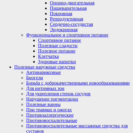
Опорно-двигательная
Пищеварительная
Покровная
Репродуктивная
Сердечно-сосудистая
Эндокринная
Функциональное и спортивное питание
Спортивное питание
Полезные сладости
Полезное питание
Клетчатка
Здоровые напитки
Полезные наружные средства
Антиварикозные
Биогели
Борьба с доброкачественными новообразованиями
Для интимных зон
Для укрепления стенок сосудов
Нарушение пигментации
Полезные ванны
При травмах и ожогах
Противоаллергические
Противовоспалительные
Противовоспалительные массажные средства для
суставов