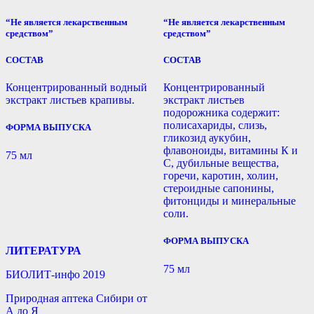
“Не является лекарственным
“Не является лекарственным
средством”
средством”
СОСТАВ
СОСТАВ
Концентрированный водный
Концентрированный
экстракт листьев крапивы.
экстракт листьев
подорожника содержит:
полисахариды, слизь,
ФОРМА ВЫПУСКА
гликозид аукубин,
флавоноиды, витамины К и
75 мл
С, дубильные вещества,
горечи, каротин, холин,
стероидные сапонины,
фитонциды и минеральные
соли.
ФОРМА ВЫПУСКА
ЛИТЕРАТУРА
75 мл
БИОЛИТ-инфо 2019
Природная аптека Сибири от
А до Я