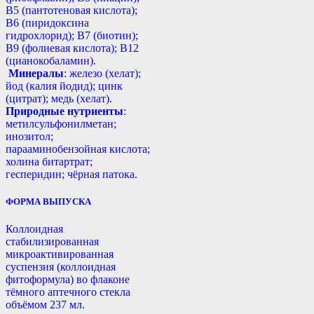
B5 (пантотеновая кислота);
B6 (пиридоксина
гидрохлорид); B7 (биотин);
B9 (фолиевая кислота); B12
(цианокобаламин).
Минералы
: железо (хелат);
йод (калия йодид); цинк
(цитрат); медь (хелат).
Природные нутриенты
:
метилсульфонилметан;
инозитол;
парааминобензойная кислота;
холина битартрат;
гесперидин; чёрная патока.
ФОРМА ВЫПУСКА
Коллоидная
стабилизированная
микроактивированная
суспензия (коллоидная
фитоформула) во флаконе
тёмного аптечного стекла
объёмом 237 мл.