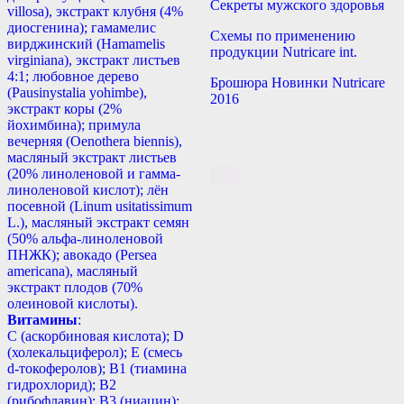
Секреты мужского здоровья
villosa), экстракт клубня (4%
диосгенина); гамамелис
Схемы по применению
вирджинский (Hamamelis
продукции Nutricare int.
virginiana), экстракт листьев
4:1; любовное дерево
Брошюра Новинки Nutricare
(Pausinystalia yohimbе),
2016
экстракт коры (2%
йохимбина); примула
вечерняя (Oenothera biennis),
масляный экстракт листьев
(20% линоленовой и гамма-
линоленовой кислот); лён
посевной (Linum usitatissimum
L.), масляный экстракт семян
(50% альфа-линоленовой
ПНЖК); авокадо (Persea
americana), масляный
экстракт плодов (70%
олеиновой кислоты).
Витамины
:
С (аскорбиновая кислота); D
(холекальциферол); E (смесь
d-токоферолов); B1 (тиамина
гидрохлорид); B2
(рибофлавин); B3 (ниацин);