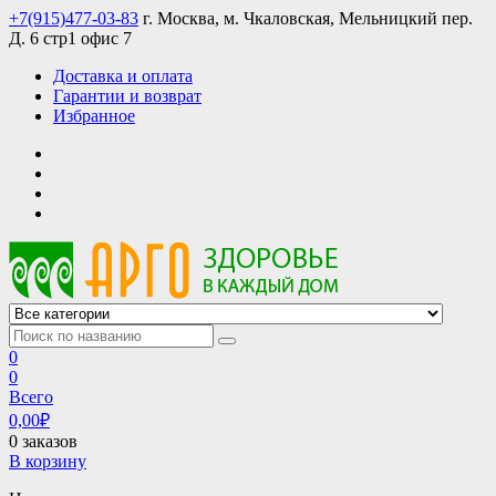
Skip
+7(915)477-03-83
г. Москва, м. Чкаловская, Мельницкий пер.
to
Д. 6 стр1 офис 7
content
Доставка и оплата
Гарантии и возврат
Избранное
АРГО интернет магазин, доставка в Москве и по всей России
АРГО каталог каталог продукции, официальные цены
0
0
Всего
0,00
₽
0 заказов
В корзину