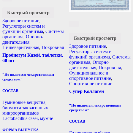
Быстрый просмотр
Здоровое питание
,
Регуляторы систем и
функций организма
,
Системы
организма
,
Опорно-
Быстрый просмотр
двигательная
,
Здоровое питание
,
Пищеварительная
,
Покровная
Регуляторы систем и
Пробиогум Казей, таблетки,
функций организма
,
Системы
60 шт
организма
,
Опорно-
двигательная
,
Покровная
,
Функциональное и
“Не является лекарственным
спортивное питание
,
средством”
Спортивное питание
СОСТАВ
Супер Коллаген
Гуминовые вещества,
“Не является лекарственным
биомасса заквасочных
средством”
микроорганизмов
Lactobacillus casei, мумие
СОСТАВ
ФОРМА ВЫПУСКА
Гидролизат рыбьего