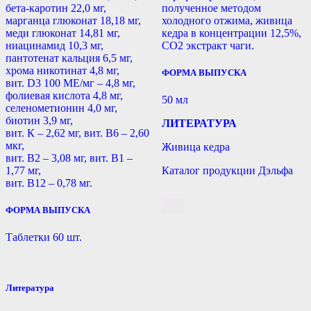
бета-каротин 22,0 мг,
полученное методом
марганца глюконат 18,18 мг,
холодного отжима, живица
меди глюконат 14,81 мг,
кедра в концентрации 12,5%,
ниацинамид 10,3 мг,
СО2 экстракт чаги.
пантотенат кальция 6,5 мг,
хрома никотинат 4,8 мг,
ФОРМА ВЫПУСКА
вит. D3 100 МЕ/мг – 4,8 мг,
фолиевая кислота 4,8 мг,
50 мл
селенометионин 4,0 мг,
биотин 3,9 мг,
ЛИТЕРАТУРА
вит. К – 2,62 мг, вит. B6 – 2,60
мкг,
Живица кедра
вит. B2 – 3,08 мг, вит. B1 –
1,77 мг,
Каталог продукции Дэльфа
вит. B12 – 0,78 мг.
ФОРМА ВЫПУСКА
Таблетки 60 шт.
Литература