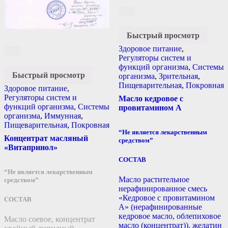
Быстрый просмотр
Здоровое питание
,
Регуляторы систем и
функций организма
,
Системы
Быстрый просмотр
организма
,
Зрительная
,
Пищеварительная
,
Покровная
Здоровое питание
,
Регуляторы систем и
Масло кедровое с
функций организма
,
Системы
провитамином А
организма
,
Иммунная
,
Пищеварительная
,
Покровная
“Не является лекарственным
Концентрат масляный
средством”
«Витапринол»
СОСТАВ
“Не является лекарственным
Масло растительное
средством”
нерафинированное смесь
«Кедровое с провитамином
СОСТАВ
А» (нерафинированные
кедровое масло, облепиховое
Масло соевое, концентрат
масло (концентрат)), желатин