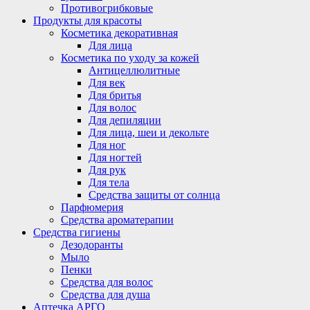
Противогрибковые
Продукты для красоты
Косметика декоративная
Для лица
Косметика по уходу за кожей
Антицеллюлитные
Для век
Для бритья
Для волос
Для депиляции
Для лица, шеи и декольте
Для ног
Для ногтей
Для рук
Для тела
Средства защиты от солнца
Парфюмерия
Средства ароматерапии
Средства гигиены
Дезодоранты
Мыло
Пенки
Средства для волос
Средства для душа
Аптечка АРГО