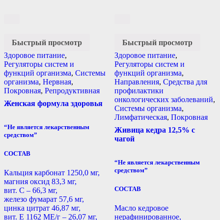
Быстрый просмотр
Быстрый просмотр
Здоровое питание
,
Здоровое питание
,
Регуляторы систем и
Регуляторы систем и
функций организма
,
Системы
функций организма
,
организма
,
Нервная
,
Направления
,
Средства для
Покровная
,
Репродуктивная
профилактики
онкологических заболеваний
,
Женская формула здоровья
Системы организма
,
Лимфатическая
,
Покровная
“Не является лекарственным
Живица кедра 12,5% с
средством”
чагой
СОСТАВ
“Не является лекарственным
средством”
Кальция карбонат 1250,0 мг,
магния оксид 83,3 мг,
СОСТАВ
вит. С – 66,3 мг,
железо фумарат 57,6 мг,
цинка цитрат 46,87 мг,
Масло кедровое
вит. Е 1162 МЕ/г – 26,07 мг,
нерафинированное,