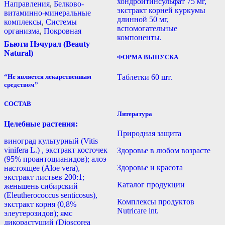
хондроитинсульфат 75 мг,
Направления
,
Белково-
экстракт корней куркумы
витаминно-минеральные
длинной 50 мг,
комплексы
,
Системы
вспомогательные
организма
,
Покровная
компоненты.
Бьюти Нэчурал (Beauty
Natural)
ФОРМА ВЫПУСКА
Таблетки 60 шт.
“Не является лекарственным
средством”
СОСТАВ
Литература
Целебные растения:
Природная защита
виноград культурный (Vitis
vinifera L.) , экстракт косточек
Здоровье в любом возрасте
(95% проантоцианидов); алоэ
Здоровье и красота
настоящее (Aloe vera),
экстракт листьев 200:1;
Каталог продукции
женьшень сибирский
(Eleutherococcus senticosus),
Комплексы продуктов
экстракт корня (0,8%
Nutricare int.
элеутерозидов); ямс
дикорастущий (Dioscorea