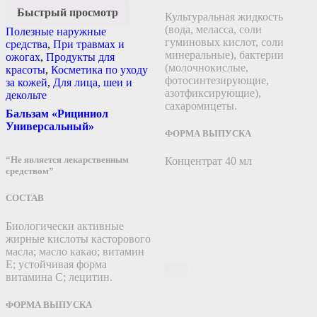
Быстрый просмотр
Культуральная жидкость
(вода, меласса, соли
Полезные наружные
гуминовых кислот, соли
средства
,
При травмах и
минеральные), бактерии
ожогах
,
Продукты для
(молочнокислые,
красоты
,
Косметика по уходу
фотосинтезирующие,
за кожей
,
Для лица, шеи и
азотфиксирующие),
декольте
сахаромицеты.
Бальзам «Рициниол
Универсальный»
ФОРМА ВЫПУСКА
“Не является лекарственным
Концентрат 40 мл
средством”
СОСТАВ
Биологически активные
жирные кислоты касторового
масла; масло какао; витамин
Е; устойчивая форма
витамина С; лецитин.
ФОРМА ВЫПУСКА