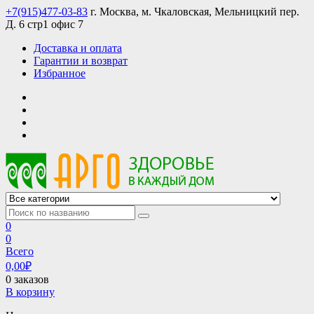
Skip
+7(915)477-03-83
г. Москва, м. Чкаловская, Мельницкий пер.
to
Д. 6 стр1 офис 7
content
Доставка и оплата
Гарантии и возврат
Избранное
АРГО интернет магазин, доставка в Москве и по всей России
АРГО каталог каталог продукции, официальные цены
0
0
Всего
0,00
₽
0 заказов
В корзину