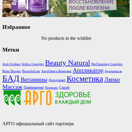
Избранное
No products in the wishlist
Метки
Beauty Natural
Anti-Oxidant
Arthro Complex
BioCleansing Complex
Аппликатор
Brain Booster
BronchoLine
АнгиОмега Комплекс
Аромамасла
БАД
Косметика
Витамины
Ляпко
Дезодорант
Массаж
Скраб
Парфюмерия
Пенталис
АРГО официальный сайт партнера