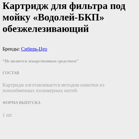
Картридж для фильтра под
мойку «Водолей-БКП»
обезжелезивающий
Бренды:
Сибирь-Цео
“Не является лекарственным средством”
СОСТАВ
Картридж изготавливается методом намотки из
ионообменных полимерных нитей.
ФОРМА ВЫПУСКА
1 шт