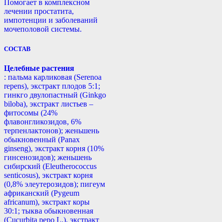
Помогает в комплексном
лечении простатита,
импотенции и заболеваний
мочеполовой системы.
СОСТАВ
Целебные растения
: пальма карликовая (Serenoa
repens), экстракт плодов 5:1;
гинкго двулопастный (Ginkgo
biloba), экстракт листьев –
фитосомы (24%
флавонгликозидов, 6%
терпенлактонов); женьшень
обыкновенный (Panax
ginseng), экстракт корня (10%
гинсенозидов); женьшень
сибирский (Eleutherococcus
senticosus), экстракт корня
(0,8% элеутерозидов); пигеум
африканский (Pygeum
africanum), экстракт коры
30:1; тыква обыкновенная
(Cucurbita реро L.), экстракт