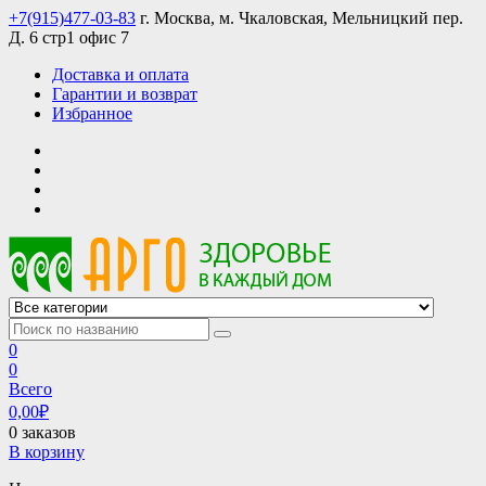
Skip
+7(915)477-03-83
г. Москва, м. Чкаловская, Мельницкий пер.
to
Д. 6 стр1 офис 7
content
Доставка и оплата
Гарантии и возврат
Избранное
АРГО интернет магазин, доставка в Москве и по всей России
АРГО каталог каталог продукции, официальные цены
0
0
Всего
0,00
₽
0 заказов
В корзину