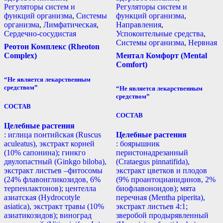
Регуляторы систем и
Регуляторы систем и
функций организма
,
Системы
функций организма
,
организма
,
Лимфатическая
,
Направления
,
Сердечно-сосудистая
Успокоительные средства
,
Системы организма
,
Нервная
Реотон Комплекс (Rheoton
Complex)
Ментал Комфорт (Mental
Comfort)
“Не является лекарственным
средством”
“Не является лекарственным
средством”
СОСТАВ
СОСТАВ
Целебные растения
: иглица понтийская (Ruscus
Целебные растения
aculeatus), экстракт корней
: боярышник
(10% сапонина); гинкго
перистонадрезанный
двулопастный (Ginkgo biloba),
(Crataegus pinnatifida),
экстракт листьев –фитосомы
экстракт цветков и плодов
(24% флавонгликозидов, 6%
(9% проантоцианидинов, 2%
терпенлактонов); центелла
биофлавоноидов); мята
азиатская (Hydrocotyle
перечная (Mentha piperita),
asiatica), экстракт травы (10%
экстракт листьев 4:1;
азиатикозидов); виноград
зверобой продырявленный