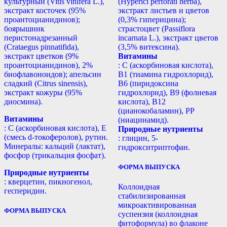
культурный (Vitis vinifera L.),
(Hyperici perforati herba),
экстракт косточек (95%
экстракт листьев и цветов
проантоцианидинов);
(0,3% гиперицина);
боярышник
страстоцвет (Passiflora
перистонадрезанный
incarnata L.), экстракт цветов
(Crataegus pinnatifida),
(3,5% витексина).
экстракт цветков (9%
Витамины
проантоцианидинов), 2%
: С (аскорбиновая кислота),
биофлавоноидов); апельсин
B1 (тиамина гидрохлорид),
сладкий (Citrus sinensis),
B6 (пиридоксина
экстракт кожуры (95%
гидрохлорид), B9 (фолиевая
диосмина).
кислота), В12
(цианокобаламин), РР
Витамины
(ниацинамид).
: С (аскорбиновая кислота), Е
Природные нутриенты
(смесь d-токоферолов), рутин.
: глицин, 5-
Минералы: кальций (лактат),
гидрокситриптофан.
фосфор (трикальция фосфат).
ФОРМА ВЫПУСКА
Природные нутриенты
: кверцетин, пикногенол,
Коллоидная
гесперидин.
стабилизированная
микроактивированная
ФОРМА ВЫПУСКА
суспензия (коллоидная
фитоформула) во флаконе