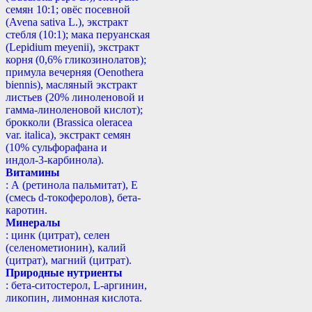
семян 10:1; овёс посевной
(Avena sativa L.), экстракт
стебля (10:1); мака перуанская
(Lepidium meyenii), экстракт
корня (0,6% гликозинолатов);
примула вечерняя (Oenothera
biennis), масляный экстракт
листьев (20% линоленовой и
гамма-линоленовой кислот);
брокколи (Brassica oleracea
var. italica), экстракт семян
(10% сульфорафана и
индол-3-карбинола).
Витамины
: А (ретинола пальмитат), Е
(смесь d-токоферолов), бета-
каротин.
Минералы
: цинк (цитрат), селен
(селенометионин), калий
(цитрат), магний (цитрат).
Природные нутриенты
: бета-ситостерол, L-аргинин,
ликопин, лимонная кислота.