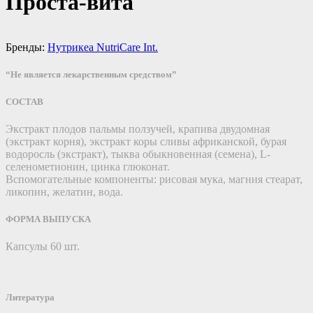
Проста-вита
Бренды:
Нутрикеа NutriCare Int.
“Не является лекарственным средством”
СОСТАВ
Экстракт плодов пальмы ползучей, крапива двудомная
(экстракт корня), экстракт коры сливы африканской, бурая
водоросль (экстракт), тыква обыкновенная (семена), L-
селенометионин, цинка глюконат.
Вспомогательные компоненты: рисовая мука, магния стеарат,
ликопин, желатин, вода.
ФОРМА ВЫПУСКА
Капсулы 60 шт.
Литература