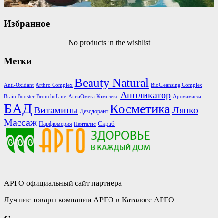
Избранное
No products in the wishlist
Метки
Beauty Natural
Anti-Oxidant
Arthro Complex
BioCleansing Complex
Аппликатор
Brain Booster
BronchoLine
АнгиОмега Комплекс
Аромамасла
БАД
Косметика
Витамины
Ляпко
Дезодорант
Массаж
Скраб
Парфюмерия
Пенталис
АРГО официальный сайт партнера
Лучшие товары компании АРГО в Каталоге АРГО