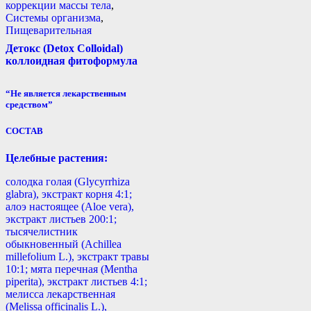
коррекции массы тела
,
Системы организма
,
Пищеварительная
Детокс (Detox Colloidal)
коллоидная фитоформула
“Не является лекарственным
средством”
СОСТАВ
Целебные растения:
солодка голая (Glycyrrhiza
glabra), экстракт корня 4:1;
алоэ настоящее (Aloe vera),
экстракт листьев 200:1;
тысячелистник
обыкновенный (Achillea
millefolium L.), экстракт травы
10:1; мята перечная (Mentha
piperita), экстракт листьев 4:1;
мелисса лекарственная
(Melissa officinalis L.),