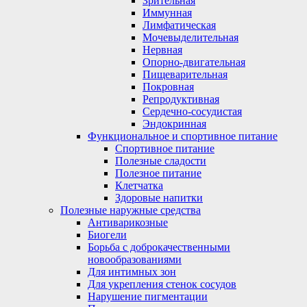
Зрительная
Иммунная
Лимфатическая
Мочевыделительная
Нервная
Опорно-двигательная
Пищеварительная
Покровная
Репродуктивная
Сердечно-сосудистая
Эндокринная
Функциональное и спортивное питание
Спортивное питание
Полезные сладости
Полезное питание
Клетчатка
Здоровые напитки
Полезные наружные средства
Антиварикозные
Биогели
Борьба с доброкачественными
новообразованиями
Для интимных зон
Для укрепления стенок сосудов
Нарушение пигментации