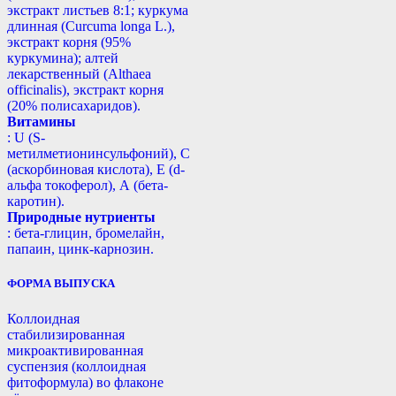
экстракт листьев 8:1; куркума
длинная (Curcuma longa L.),
экстракт корня (95%
куркумина); алтей
лекарственный (Althaea
officinalis), экстракт корня
(20% полисахаридов).
Витамины
: U (S-
метилметионинсульфоний), С
(аскорбиновая кислота), Е (d-
альфа токоферол), А (бета-
каротин).
Природные нутриенты
: бета-глицин, бромелайн,
папаин, цинк-карнозин.
ФОРМА ВЫПУСКА
Коллоидная
стабилизированная
микроактивированная
суспензия (коллоидная
фитоформула) во флаконе