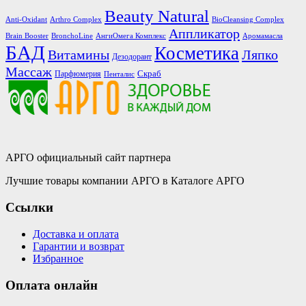
Beauty Natural
Anti-Oxidant
Arthro Complex
BioCleansing Complex
Аппликатор
Brain Booster
BronchoLine
АнгиОмега Комплекс
Аромамасла
БАД
Косметика
Витамины
Ляпко
Дезодорант
Массаж
Скраб
Парфюмерия
Пенталис
АРГО официальный сайт партнера
Лучшие товары компании АРГО в Каталоге АРГО
Ссылки
Доставка и оплата
Гарантии и возврат
Избранное
Оплата онлайн