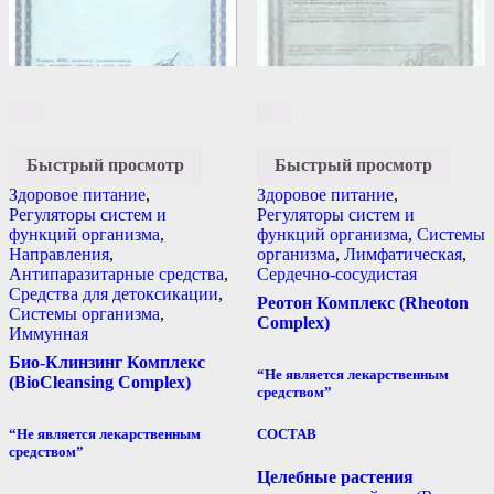
Быстрый просмотр
Быстрый просмотр
Здоровое питание
,
Здоровое питание
,
Регуляторы систем и
Регуляторы систем и
функций организма
,
функций организма
,
Системы
Направления
,
организма
,
Лимфатическая
,
Антипаразитарные средства
,
Сердечно-сосудистая
Средства для детоксикации
,
Реотон Комплекс (Rheoton
Системы организма
,
Complex)
Иммунная
Био-Клинзинг Комплекс
“Не является лекарственным
(BioCleansing Complex)
средством”
“Не является лекарственным
СОСТАВ
средством”
Целебные растения