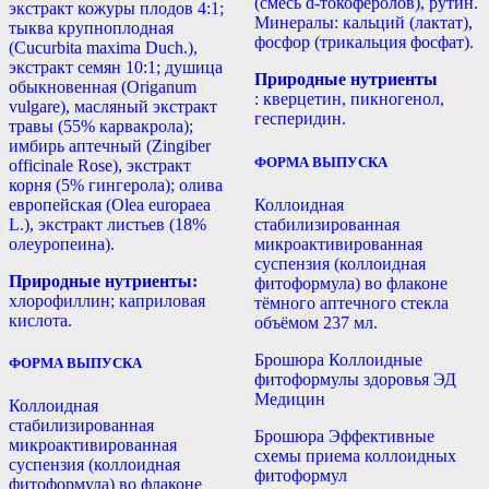
(смесь d-токоферолов), рутин.
экстракт кожуры плодов 4:1;
Минералы: кальций (лактат),
тыква крупноплодная
фосфор (трикальция фосфат).
(Cucurbita maxima Duch.),
экстракт семян 10:1; душица
Природные нутриенты
обыкновенная (Origanum
: кверцетин, пикногенол,
vulgare), масляный экстракт
гесперидин.
травы (55% карвакрола);
имбирь аптечный (Zingiber
ФОРМА ВЫПУСКА
officinale Rose), экстракт
корня (5% гингерола); олива
европейская (Olea europaea
Коллоидная
L.), экстракт листьев (18%
стабилизированная
олеуропеина).
микроактивированная
суспензия (коллоидная
Природные нутриенты:
фитоформула) во флаконе
хлорофиллин; каприловая
тёмного аптечного стекла
кислота.
объёмом 237 мл.
Брошюра Коллоидные
ФОРМА ВЫПУСКА
фитоформулы здоровья ЭД
Медицин
Коллоидная
стабилизированная
Брошюра Эффективные
микроактивированная
схемы приема коллоидных
суспензия (коллоидная
фитоформул
фитоформула) во флаконе