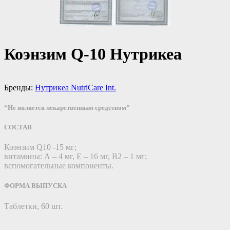
Коэнзим Q-10 Нутрикеа
Бренды:
Нутрикеа NutriCare Int.
“Не является лекарственным средством”
СОСТАВ
Коэнзим Q10 -15 мг;
витамины: А – 4 мг, Е – 16 мг, В2 – 1 мг;
вспомогательные компоненты.
ФОРМА ВЫПУСКА
Таблетки, 60 шт.