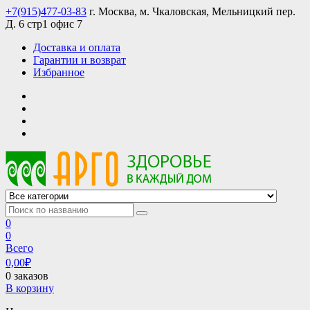
Skip
+7(915)477-03-83
г. Москва, м. Чкаловская, Мельницкий пер.
to
Д. 6 стр1 офис 7
content
Доставка и оплата
Гарантии и возврат
Избранное
АРГО интернет магазин, доставка в Москве и по всей России
АРГО каталог каталог продукции, официальные цены
0
0
Всего
0,00
₽
0 заказов
В корзину