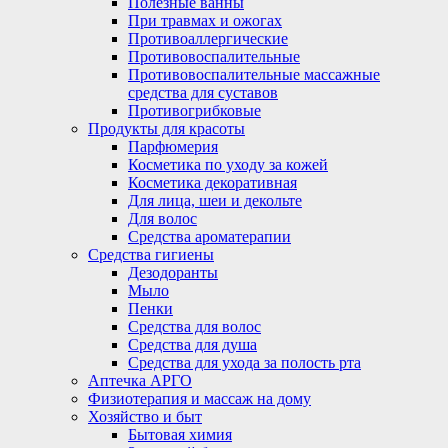
Полезные ванны
При травмах и ожогах
Противоаллергические
Противовоспалительные
Противовоспалительные массажные
средства для суставов
Противогрибковые
Продукты для красоты
Парфюмерия
Косметика по уходу за кожей
Косметика декоративная
Для лица, шеи и декольте
Для волос
Средства ароматерапии
Средства гигиены
Дезодоранты
Мыло
Пенки
Средства для волос
Средства для душа
Средства для ухода за полость рта
Аптечка АРГО
Физиотерапия и массаж на дому
Хозяйство и быт
Бытовая химия