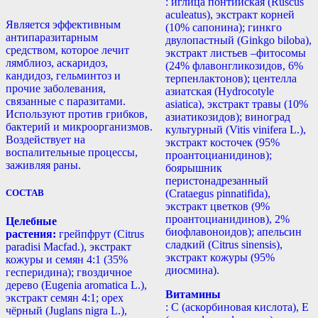
: иглица понтийская (Ruscus
aculeatus), экстракт корней
Является эффективным
(10% сапонина); гинкго
антипаразитарным
двулопастный (Ginkgo biloba),
средством, которое лечит
экстракт листьев –фитосомы
лямблиоз, аскаридоз,
(24% флавонгликозидов, 6%
кандидоз, гельминтоз и
терпенлактонов); центелла
прочие заболевания,
азиатская (Hydrocotyle
связанные с паразитами.
asiatica), экстракт травы (10%
Используют против грибков,
азиатикозидов); виноград
бактерий и микроорганизмов.
культурный (Vitis vinifera L.),
Воздействует на
экстракт косточек (95%
воспалительные процессы,
проантоцианидинов);
заживляя раны.
боярышник
перистонадрезанный
СОСТАВ
(Crataegus pinnatifida),
экстракт цветков (9%
проантоцианидинов), 2%
Целебные
биофлавоноидов); апельсин
растения:
грейпфрут (Citrus
сладкий (Citrus sinensis),
paradisi Macfad.), экстракт
экстракт кожуры (95%
кожуры и семян 4:1 (35%
диосмина).
гесперидина); гвоздичное
дерево (Eugenia aromatica L.),
Витамины
экстракт семян 4:1; орех
: С (аскорбиновая кислота), Е
чёрный (Juglans nigra L.),