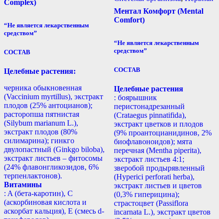
Complex)
Ментал Комфорт (Mental
Comfort)
“Не является лекарственным
средством”
“Не является лекарственным
средством”
СОСТАВ
СОСТАВ
Целебные растения:
черника обыкновенная
Целебные растения
(Vaccinium myrtillus), экстракт
: боярышник
плодов (25% антоцианов);
перистонадрезанный
расторопша пятнистая
(Crataegus pinnatifida),
(Silybum marianum L.),
экстракт цветков и плодов
экстракт плодов (80%
(9% проантоцианидинов, 2%
силимарина); гинкго
биофлавоноидов); мята
двулопастный (Ginkgo biloba),
перечная (Mentha piperita),
экстракт листьев – фитосомы
экстракт листьев 4:1;
(24% флавонгликозидов, 6%
зверобой продырявленный
терпенлактонов).
(Hyperici perforati herba),
Витамины
экстракт листьев и цветов
: A (бета-каротин), С
(0,3% гиперицина);
(аскорбиновая кислота и
страстоцвет (Passiflora
аскорбат кальция), E (смесь d-
incarnata L.), экстракт цветов