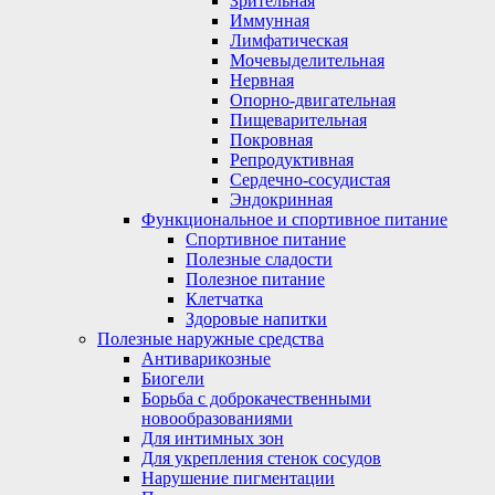
Зрительная
Иммунная
Лимфатическая
Мочевыделительная
Нервная
Опорно-двигательная
Пищеварительная
Покровная
Репродуктивная
Сердечно-сосудистая
Эндокринная
Функциональное и спортивное питание
Спортивное питание
Полезные сладости
Полезное питание
Клетчатка
Здоровые напитки
Полезные наружные средства
Антиварикозные
Биогели
Борьба с доброкачественными
новообразованиями
Для интимных зон
Для укрепления стенок сосудов
Нарушение пигментации