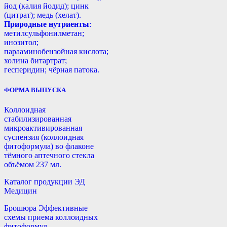
йод (калия йодид); цинк
(цитрат); медь (хелат).
Природные нутриенты
:
метилсульфонилметан;
инозитол;
парааминобензойная кислота;
холина битартрат;
гесперидин; чёрная патока.
ФОРМА ВЫПУСКА
Коллоидная
стабилизированная
микроактивированная
суспензия (коллоидная
фитоформула) во флаконе
тёмного аптечного стекла
объёмом 237 мл.
Каталог продукции ЭД
Медицин
Брошюра Эффективные
схемы приема коллоидных
фитоформул