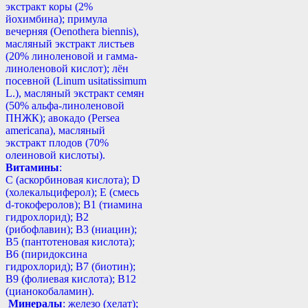
экстракт коры (2%
йохимбина); примула
вечерняя (Oenothera biennis),
масляный экстракт листьев
(20% линоленовой и гамма-
линоленовой кислот); лён
посевной (Linum usitatissimum
L.), масляный экстракт семян
(50% альфа-линоленовой
ПНЖК); авокадо (Persea
americana), масляный
экстракт плодов (70%
олеиновой кислоты).
Витамины
:
С (аскорбиновая кислота); D
(холекальциферол); E (смесь
d-токоферолов); B1 (тиамина
гидрохлорид); B2
(рибофлавин); B3 (ниацин);
B5 (пантотеновая кислота);
B6 (пиридоксина
гидрохлорид); B7 (биотин);
B9 (фолиевая кислота); B12
(цианокобаламин).
Минералы
: железо (хелат);