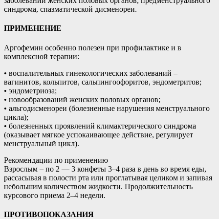
заболеваний женских половых органов, предменструального
синдрома, спазматической дисменореи.
ПРИМЕНЕНИЕ
Аргофемин особенно полезен при профилактике и в
комплексной терапии:
• воспалительных гинекологических заболеваний –
вагинитов, кольпитов, сальпингоофоритов, эндометритов;
• эндометриоза;
• новообразований женских половых органов;
• альгодисменореи (болезненные нарушения менструального
цикла);
• болезненных проявлений климактерического синдрома
(оказывает мягкое успокаивающее действие, регулирует
менструальный цикл).
Рекомендации по применению
Взрослым – по 2 — 3 конфеты 3–4 раза в день во время еды,
рассасывая в полости рта или проглатывая целиком и запивая
небольшим количеством жидкости. Продолжительность
курсового приема 2–4 недели.
ПРОТИВОПОКАЗАНИЯ