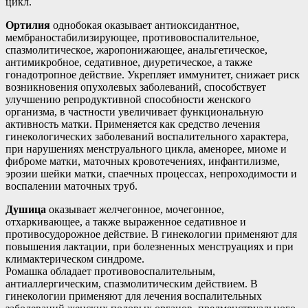
цикл.
Ортилия
однобокая оказывает антиоксидантное,
мембраностабилизирующее, противовоспалительное,
спазмолитическое, жаропонижающее, анальгетическое,
антимикробное, седативное, диуретическое, а также
гонадотропное действие. Укрепляет иммунитет, снижает риск
возникновения опухолевых заболеваний, способствует
улучшению репродуктивной способности женского
организма, в частности увеличивает функциональную
активность матки. Применяется как средство лечения
гинекологических заболеваний воспалительного характера,
при нарушениях менструального цикла, аменорее, миоме и
фиброме матки, маточных кровотечениях, инфантилизме,
эрозии шейки матки, спаечных процессах, непроходимости и
воспалении маточных труб.
Душица
оказывает желчегонное, мочегонное,
отхаркивающее, а также выраженное седативное и
противосудорожное действие. В гинекологии применяют для
повышения лактации, при болезненных менструациях и при
климактерическом синдроме.
Ромашка обладает противовоспалительным,
антиаллергическим, спазмолитическим действием. В
гинекологии применяют для лечения воспалительных