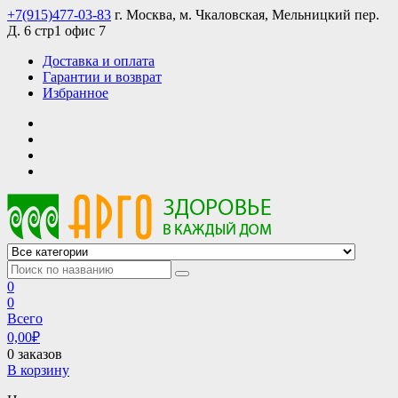
Skip
+7(915)477-03-83
г. Москва, м. Чкаловская, Мельницкий пер.
to
Д. 6 стр1 офис 7
content
Доставка и оплата
Гарантии и возврат
Избранное
АРГО интернет магазин, доставка в Москве и по всей России
АРГО каталог каталог продукции, официальные цены
0
0
Всего
0,00
₽
0 заказов
В корзину