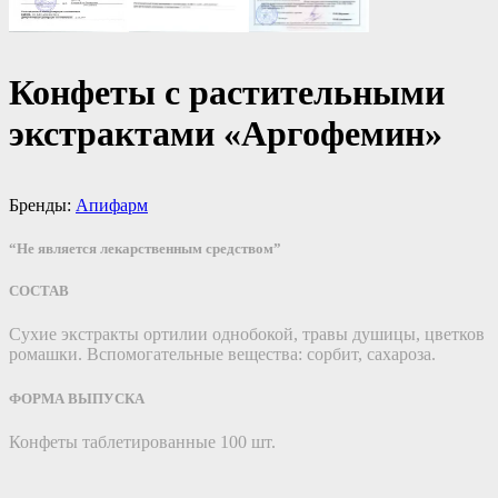
Конфеты с растительными
экстрактами «Аргофемин»
Бренды:
Апифарм
“Не является лекарственным средством”
СОСТАВ
Cухие экстракты ортилии однобокой, травы душицы, цветков
ромашки. Вспомогательные вещества: сорбит, сахароза.
ФОРМА ВЫПУСКА
Конфеты таблетированные 100 шт.