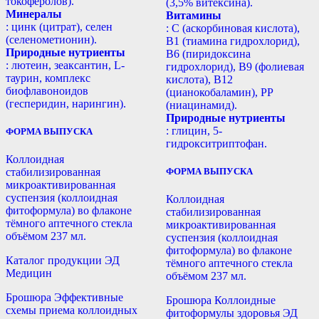
токоферолов).
(3,5% витексина).
Минералы
Витамины
: цинк (цитрат), селен
: С (аскорбиновая кислота),
(селенометионин).
B1 (тиамина гидрохлорид),
Природные нутриенты
B6 (пиридоксина
: лютеин, зеаксантин, L-
гидрохлорид), B9 (фолиевая
таурин, комплекс
кислота), В12
биофлавоноидов
(цианокобаламин), РР
(гесперидин, нарингин).
(ниацинамид).
Природные нутриенты
: глицин, 5-
ФОРМА ВЫПУСКА
гидрокситриптофан.
Коллоидная
ФОРМА ВЫПУСКА
стабилизированная
микроактивированная
суспензия (коллоидная
Коллоидная
фитоформула) во флаконе
стабилизированная
тёмного аптечного стекла
микроактивированная
объёмом 237 мл.
суспензия (коллоидная
фитоформула) во флаконе
Каталог продукции ЭД
тёмного аптечного стекла
Медицин
объёмом 237 мл.
Брошюра Эффективные
Брошюра Коллоидные
схемы приема коллоидных
фитоформулы здоровья ЭД