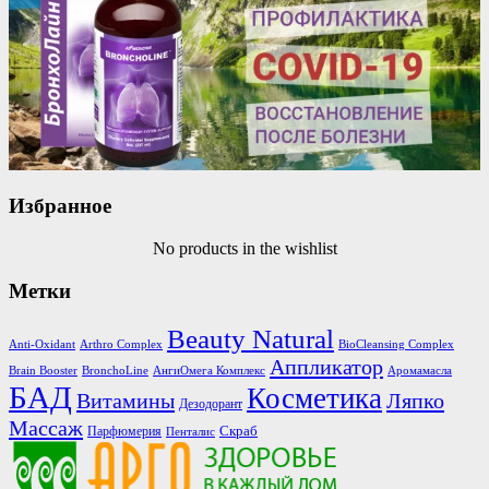
Избранное
No products in the wishlist
Метки
Beauty Natural
Anti-Oxidant
Arthro Complex
BioCleansing Complex
Аппликатор
Brain Booster
BronchoLine
АнгиОмега Комплекс
Аромамасла
БАД
Косметика
Витамины
Ляпко
Дезодорант
Массаж
Скраб
Парфюмерия
Пенталис