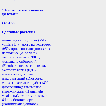
“Не является лекарственным
средством”
СОСТАВ
Целебные растения:
виноград культурный (Vitis
vinifera L.) , экстракт косточек
(95% проантоцианидов); алоэ
настоящее (Aloe vera),
экстракт листьев 200:1;
женьшень сибирский
(Eleutherococcus senticosus),
экстракт корня (0,8%
элеутерозидов); ямс
дикорастущий (Dioscorea
villosa), экстракт клубня (4%
диосгенина); гамамелис
вирджинский (Hamamelis
virginiana), экстракт листьев
4:1; любовное дерево
(Pausinystalia yohimbе),