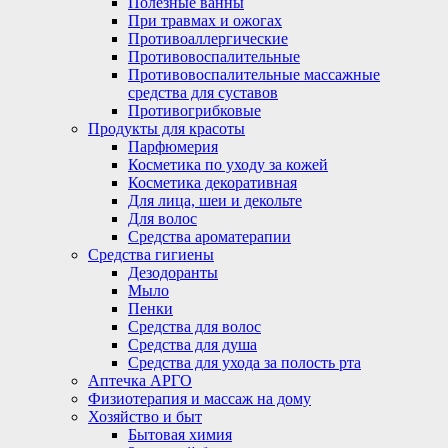
Полезные ванны
При травмах и ожогах
Противоаллергические
Противовоспалительные
Противовоспалительные массажные
средства для суставов
Противогрибковые
Продукты для красоты
Парфюмерия
Косметика по уходу за кожей
Косметика декоративная
Для лица, шеи и декольте
Для волос
Средства ароматерапии
Средства гигиены
Дезодоранты
Мыло
Пенки
Средства для волос
Средства для душа
Средства для ухода за полость рта
Аптечка АРГО
Физиотерапия и массаж на дому
Хозяйство и быт
Бытовая химия