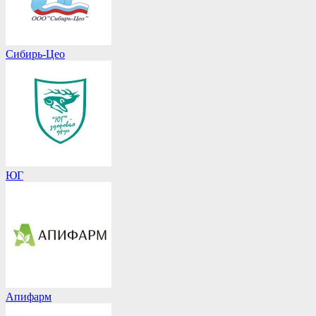
Сибирь-Цео
ЮГ
Апифарм