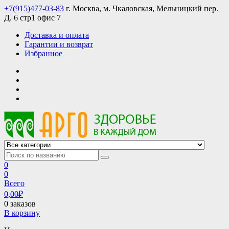
Skip
+7(915)477-03-83
г. Москва, м. Чкаловская, Мельницкий пер.
to
Д. 6 стр1 офис 7
content
Доставка и оплата
Гарантии и возврат
Избранное
АРГО интернет магазин, доставка в Москве и по всей России
АРГО каталог каталог продукции, официальные цены
0
0
Всего
0,00
₽
0 заказов
В корзину