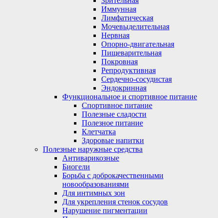
Зрительная
Иммунная
Лимфатическая
Мочевыделительная
Нервная
Опорно-двигательная
Пищеварительная
Покровная
Репродуктивная
Сердечно-сосудистая
Эндокринная
Функциональное и спортивное питание
Спортивное питание
Полезные сладости
Полезное питание
Клетчатка
Здоровые напитки
Полезные наружные средства
Антиварикозные
Биогели
Борьба с доброкачественными
новообразованиями
Для интимных зон
Для укрепления стенок сосудов
Нарушение пигментации