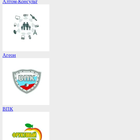
Алтом-Консульт
Агеон
ВПК