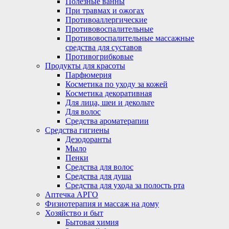
Полезные ванны
При травмах и ожогах
Противоаллергические
Противовоспалительные
Противовоспалительные массажные
средства для суставов
Противогрибковые
Продукты для красоты
Парфюмерия
Косметика по уходу за кожей
Косметика декоративная
Для лица, шеи и декольте
Для волос
Средства ароматерапии
Средства гигиены
Дезодоранты
Мыло
Пенки
Средства для волос
Средства для душа
Средства для ухода за полость рта
Аптечка АРГО
Физиотерапия и массаж на дому
Хозяйство и быт
Бытовая химия