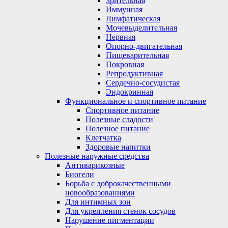
Зрительная
Иммунная
Лимфатическая
Мочевыделительная
Нервная
Опорно-двигательная
Пищеварительная
Покровная
Репродуктивная
Сердечно-сосудистая
Эндокринная
Функциональное и спортивное питание
Спортивное питание
Полезные сладости
Полезное питание
Клетчатка
Здоровые напитки
Полезные наружные средства
Антиварикозные
Биогели
Борьба с доброкачественными
новообразованиями
Для интимных зон
Для укрепления стенок сосудов
Нарушение пигментации