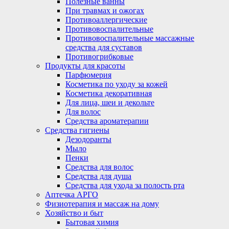
Полезные ванны
При травмах и ожогах
Противоаллергические
Противовоспалительные
Противовоспалительные массажные
средства для суставов
Противогрибковые
Продукты для красоты
Парфюмерия
Косметика по уходу за кожей
Косметика декоративная
Для лица, шеи и декольте
Для волос
Средства ароматерапии
Средства гигиены
Дезодоранты
Мыло
Пенки
Средства для волос
Средства для душа
Средства для ухода за полость рта
Аптечка АРГО
Физиотерапия и массаж на дому
Хозяйство и быт
Бытовая химия