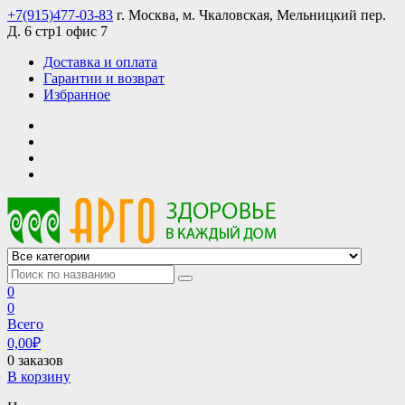
Skip
+7(915)477-03-83
г. Москва, м. Чкаловская, Мельницкий пер.
to
Д. 6 стр1 офис 7
content
Доставка и оплата
Гарантии и возврат
Избранное
АРГО интернет магазин, доставка в Москве и по всей России
АРГО каталог каталог продукции, официальные цены
0
0
Всего
0,00
₽
0 заказов
В корзину