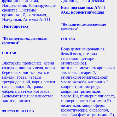
функций организма
,
Для лица, шеи и декольте
Направления
,
Тонизирующие
База под макияж ANTI-
средства
,
Системы
AGE корректирующая
организма
,
Дыхательная
,
Иммунная
,
Аптечка АРГО
“Не является лекарственным
Лептопротект
средством”
“Не является лекарственным
СОСТАВ
средством”
Вода деионизированная,
СОСТАВ
белый воск, стеарил
гептаноат, цетеарил
Экстракты прополиса, корня
этилгексаноат,
солодки, шишек хмеля, почек
цетилпальмитат, стеариловый
березовых, листьев мать-и-
алкоголь, стеарет-7,
мачехи, травы череды
этилгексил этилгексаноат,
трехраздельной, корня левзеи
масло жожоба, каприлик /
сафлоровидной, травы
каприк триглицериды,
чабреца, цветков ноготков.
каприлил триметикон,
Вспомогательные вещества:
маслоШи, глицерил линолеат,
лактоза, глюкоза.
глицерил олеат (витамин F),
диметикон, микросферы
косметические, бисаболол,
ФОРМА ВЫПУСКА
аскорбил фосфат (витамин С),