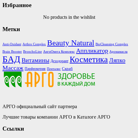
Избранное
No products in the wishlist
Метки
Beauty Natural
Anti-Oxidant
Arthro Complex
BioCleansing Complex
Аппликатор
Brain Booster
BronchoLine
АнгиОмега Комплекс
Аромамасла
БАД
Косметика
Витамины
Ляпко
Дезодорант
Массаж
Скраб
Парфюмерия
Пенталис
АРГО официальный сайт партнера
Лучшие товары компании АРГО в Каталоге АРГО
Ссылки