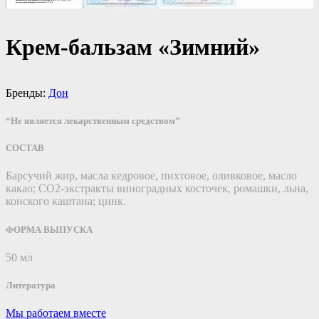
Крем-бальзам «Зимний»
Бренды:
Дон
“Не является лекарственным средством”
СОСТАВ
Барсучий жир, масла кедровое, пихтовое, оливковое, масло
какао; СО2-экстракты виноградных косточек, ромашки, льна,
конского каштана; цинк.
ФОРМА ВЫПУСКА
50 мл
Литература
Мы работаем вместе