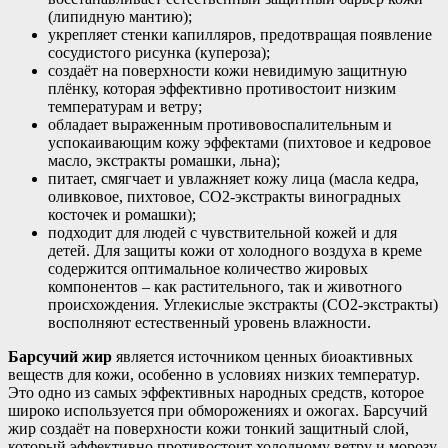
(липидную мантию);
укрепляет стенки капилляров, предотвращая появление
сосудистого рисунка (купероза);
создаёт на поверхности кожи невидимую защитную
плёнку, которая эффективно противостоит низким
температурам и ветру;
обладает выраженным противовоспалительным и
успокаивающим кожу эффектами (пихтовое и кедровое
масло, экстракты ромашки, льна);
питает, смягчает и увлажняет кожу лица (масла кедра,
оливковое, пихтовое, СО2-экстракты виноградных
косточек и ромашки);
подходит для людей с чувствительной кожей и для
детей. Для защиты кожи от холодного воздуха в креме
содержится оптимальное количество жировых
компонентов – как растительного, так и животного
происхождения. Углекислые экстракты (СО2-экстракты)
восполняют естественный уровень влажности.
Барсучий жир
является источником ценных биоактивных
веществ для кожи, особенно в условиях низких температур.
Это одно из самых эффективных народных средств, которое
широко используется при обморожениях и ожогах. Барсучий
жир создаёт на поверхности кожи тонкий защитный слой,
который эффективно противостоит холодному ветру и морозу.