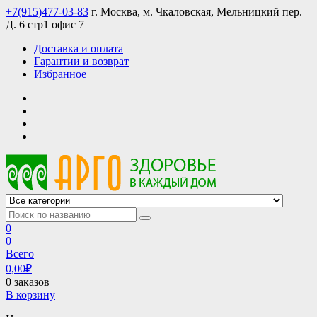
Skip
+7(915)477-03-83
г. Москва, м. Чкаловская, Мельницкий пер.
to
Д. 6 стр1 офис 7
content
Доставка и оплата
Гарантии и возврат
Избранное
АРГО интернет магазин, доставка в Москве и по всей России
АРГО каталог каталог продукции, официальные цены
0
0
Всего
0,00
₽
0 заказов
В корзину