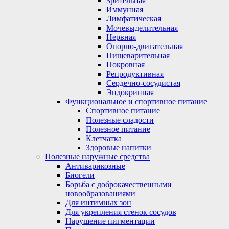
Зрительная
Иммунная
Лимфатическая
Мочевыделительная
Нервная
Опорно-двигательная
Пищеварительная
Покровная
Репродуктивная
Сердечно-сосудистая
Эндокринная
Функциональное и спортивное питание
Спортивное питание
Полезные сладости
Полезное питание
Клетчатка
Здоровые напитки
Полезные наружные средства
Антиварикозные
Биогели
Борьба с доброкачественными
новообразованиями
Для интимных зон
Для укрепления стенок сосудов
Нарушение пигментации