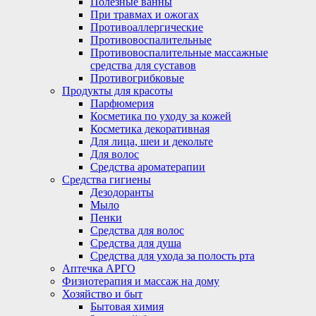
Полезные ванны
При травмах и ожогах
Противоаллергические
Противовоспалительные
Противовоспалительные массажные
средства для суставов
Противогрибковые
Продукты для красоты
Парфюмерия
Косметика по уходу за кожей
Косметика декоративная
Для лица, шеи и декольте
Для волос
Средства ароматерапии
Средства гигиены
Дезодоранты
Мыло
Пенки
Средства для волос
Средства для душа
Средства для ухода за полость рта
Аптечка АРГО
Физиотерапия и массаж на дому
Хозяйство и быт
Бытовая химия