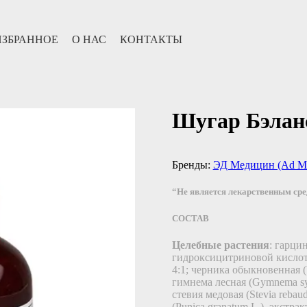
ИЗБРАННОЕ
О НАС
КОНТАКТЫ
Шугар Бэланс
Бренды:
ЭД Медицин (Ad Me
“Не является лекарственным ср
СОСТАВ
Целебные растения
: гарци
гидроксицитриновой кислоты)
4:1; черника обыкновенная (V
гимнема лесная (Gymnema syl
стевия медовая (Stevia rebau
(Punica granatum L.), экстра