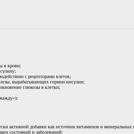
ы в крови;
нсулину;
модействию с рецепторами клеток;
железы, вырабатывающих гормон инсулин;
икновение глюкозы в клетки;
жажду»);
чески активной добавки как источник витаминов и минеральны
щих состояний и заболеваний: