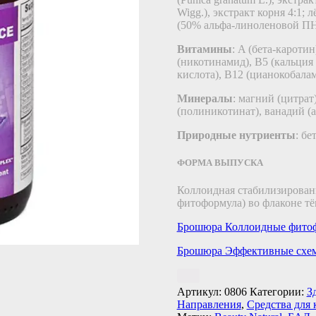
Wigg.), экстракт корня 4:1; 
(50% альфа-линоленовой П
Витамины
: A (бета-кароти
(никотинамид), В5 (кальция
кислота), B12 (цианокобалам
Минералы
: магний (цитрат)
(полиникотинат), ванадий (а
Природные нутриенты
: бе
ФОРМА ВЫПУСКА
Коллоидная стабилизирован
фитоформула) во флаконе тё
Брошюра Коллоидные фито
Брошюра Эффективные схем
Артикул:
0806
Категории:
З
Направления
,
Средства для 