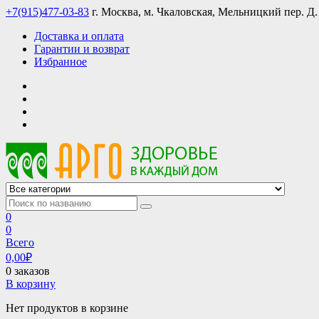
Skip
+7(915)477-03-83
г. Москва, м. Чкаловская, Мельницкий пер. Д.
to
Доставка и оплата
content
Гарантии и возврат
Избранное
АРГО интернет магазин, доставка в Москве и по всей России
АРГО каталог каталог продукции, официальные цены
0
0
Всего
0,00
₽
0 заказов
В корзину
Нет продуктов в корзине