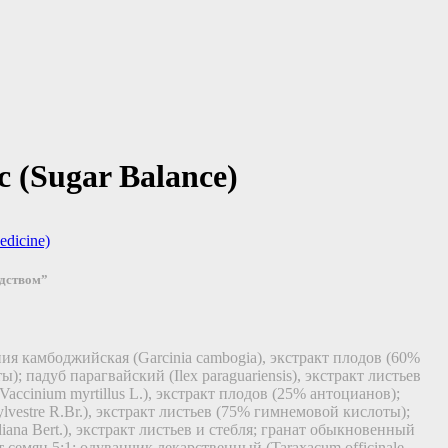
 (Sugar Balance)
dicine)
едством”
ния камбоджийская (Garcinia cambogia), экстракт плодов (60%
; падуб парагвайский (Ilex paraguariensis), экстракт листьев
accinium myrtillus L.), экстракт плодов (25% антоцианов);
vestre R.Br.), экстракт листьев (75% гимнемовой кислоты);
diana Bert.), экстракт листьев и стебля; гранат обыкновенный
кт семян 5:1; одуванчик лекарственный (Taraxacum officinale