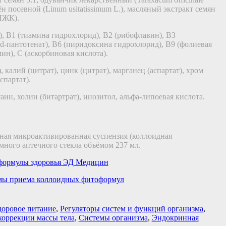
лён посевной (Linum usitatissimum L.), масляный экстракт семян
НЖК).
н), B1 (тиамина гидрохлорид), B2 (рибофлавин), B3
 d-пантотенат), B6 (пиридоксина гидрохлорид), B9 (фолиевая
ин), С (аскорбиновая кислота).
, калий (цитрат), цинк (цитрат), марганец (аспартат), хром
спартат).
таин, холин (битартрат), инозитол, альфа-липоевая кислота.
ная микроактивированная суспензия (коллоидная
много аптечного стекла объёмом 237 мл.
формулы здоровья ЭД Медицин
ы приема коллоидных фитоформул
доровое питание
,
Регуляторы систем и функций организма
,
коррекции массы тела
,
Системы организма
,
Эндокринная