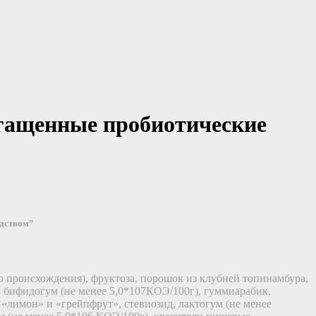
гащенные пробиотические
едством”
о происхождения), фруктоза, порошок из клубней топинамбура,
, бифидогум (не менее 5,0*107КОЭ/100г), гуммиарабик,
«лимон» и «грейпфрут», стевиозид, лактогум (не менее