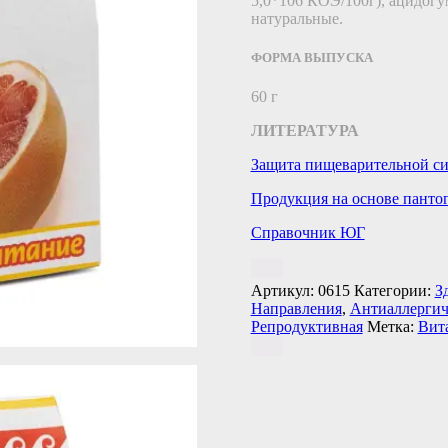
5,0*106 КОЭ/100г), ацидогу
натуральные.
ФОРМА ВЫПУСКА
60 г
ЛИТЕРАТУРА
Защита пищеварительной с
Продукция на основе панто
Справочник ЮГ
Артикул:
0615
Категории:
З
Направления
,
Антиаллергич
Репродуктивная
Метка:
Вит