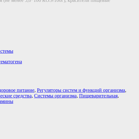
м (не менее 5,0*106 КОЭ/100г), красители пищевые
истемы
гематогена
доровое питание
,
Регуляторы систем и функций организма
,
еские средства
,
Системы организма
,
Пищеварительная
,
амины