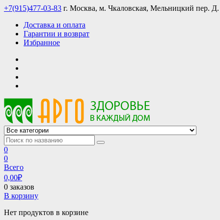
Skip
+7(915)477-03-83
г. Москва, м. Чкаловская, Мельницкий пер. Д.
to
Доставка и оплата
content
Гарантии и возврат
Избранное
АРГО интернет магазин, доставка в Москве и по всей России
АРГО каталог каталог продукции, официальные цены
0
0
Всего
0,00
₽
0 заказов
В корзину
Нет продуктов в корзине