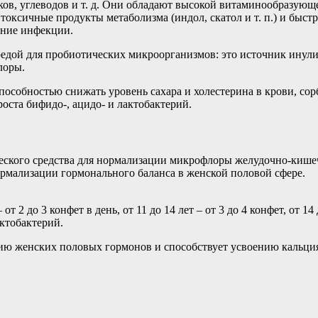
ков, углеводов и т. д. Они обладают высокой витаминообразующ
токсичные продукты метаболизма (индол, скатол и т. п.) и быс
ение инфекции.
средой для пробиотических микроорганизмов: это источник инули
лоры.
особностью снижать уровень сахара и холестерина в крови, сор
ста бифидо-, ацидо- и лактобактерий.
ского средства для нормализации микрофлоры желудочно-кишеч
рмализации гормонального баланса в женской половой сфере.
 2 до 3 конфет в день, от 11 до 14 лет – от 3 до 4 конфет, от 14 
ктобактерий.
ию женских половых гормонов и способствует усвоению кальци