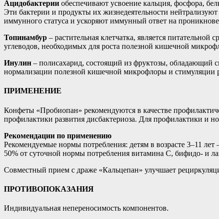
Ацидобактерии
обеспечивают усвоение кальция, фосфора, бел
Эти бактерии и продукты их жизнедеятельности нейтрализуют 
иммунного статуса и ускоряют иммунный ответ на проникнов
Топинамбур
– растительная клетчатка, является питательной 
углеводов, необходимых для роста полезной кишечной микроф
Инулин
– полисахарид, состоящий из фруктозы, обладающий сп
нормализации полезной кишечной микрофлоры и стимуляции ро
ПРИМЕНЕНИЕ
Конфеты «Пробиопан» рекомендуются в качестве профилактиче
профилактики развития дисбактериоза. Для профилактики и но
Рекомендации по применению
Рекомендуемые нормы потребления: детям в возрасте 3–11 лет – от
50% от суточной нормы потребления витамина С, бифидо- и ла
Совместный прием с драже «Кальцепан» улучшает рециркуляц
ПРОТИВОПОКАЗАНИЯ
Индивидуальная непереносимость компонентов.