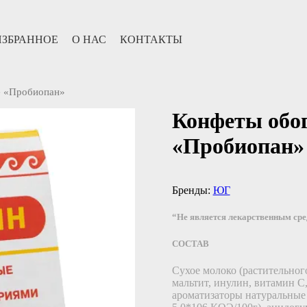
ИЗБРАННОЕ
О НАС
КОНТАКТЫ
е «Пробиопан»
Конфеты обо
«Пробиопан»
Бренды:
ЮГ
“Не является лекарственным ср
СОСТАВ
Сухое молоко (растительног
мальтит, инулин, витамин С
ароматизаторы натуральные 