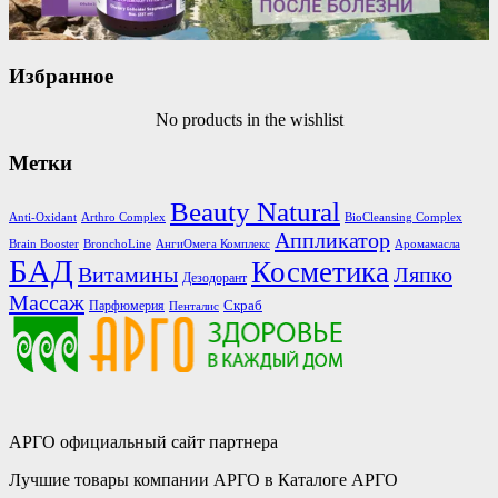
Избранное
No products in the wishlist
Метки
Beauty Natural
Anti-Oxidant
Arthro Complex
BioCleansing Complex
Аппликатор
Brain Booster
BronchoLine
АнгиОмега Комплекс
Аромамасла
БАД
Косметика
Витамины
Ляпко
Дезодорант
Массаж
Скраб
Парфюмерия
Пенталис
АРГО официальный сайт партнера
Лучшие товары компании АРГО в Каталоге АРГО