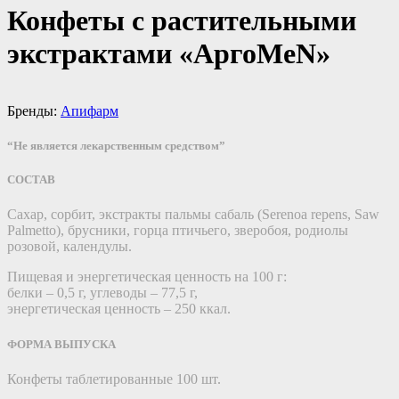
Конфеты с растительными
экстрактами «АргоMeN»
Бренды:
Апифарм
“Не является лекарственным средством”
СОСТАВ
Сахар, сорбит, экстракты пальмы сабаль (Serenoa repens, Saw
Palmetto), брусники, горца птичьего, зверобоя, родиолы
розовой, календулы.
Пищевая и энергетическая ценность на 100 г:
белки – 0,5 г, углеводы – 77,5 г,
энергетическая ценность – 250 ккал.
ФОРМА ВЫПУСКА
Конфеты таблетированные 100 шт.