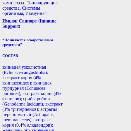
комплексы
,
Тонизирующие
средства
,
Системы
организма
,
Иммунная
Имьюн Саппорт (Immune
Support)
“Не является лекарственным
средством”
СОСТАВ
эхинацея узколистная
(Echinacea angustifolia),
экстракт корня (4%
эхинакозидов); эхинацея
пурпурная (Echinacea
purpurea), экстракт корня (4%
фенолов); грибы рейши
(Ganoderma lucidum), экстракт
(3% тритерпенов); астрагал
перепончатый (Astragalus
membranaceus), экстракт
корня (0,4% алкалоидов);
женьшень обыкновенный