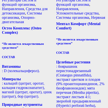
Регуляторы систем и
Регуляторы систем и
функций организма
,
функций организма
,
Направления
,
Средства для
Направления
,
детоксикации
,
Системы
Успокоительные средства
,
организма
,
Опорно-
Системы организма
,
Нервная
двигательная
Ментал Комфорт (Mental
Остео Комплекс (Osteo
Comfort)
Complex)
“Не является лекарственным
средством”
“Не является лекарственным
средством”
СОСТАВ
СОСТАВ
Целебные растения
Витамины
: боярышник
: D (холекальциферол).
перистонадрезанный
(Crataegus pinnatifida),
Минералы
экстракт цветков и плодов
: кальций (цитрат, оротат,
(9% проантоцианидинов, 2%
кальция гидроксиапатит),
биофлавоноидов); мята
магний (цитрат, оротат), цинк
перечная (Mentha piperita),
(цитрат), бор (цитрат).
экстракт листьев 4:1;
зверобой продырявленный
Природные нутриенты
(Hyperici perforati herba),