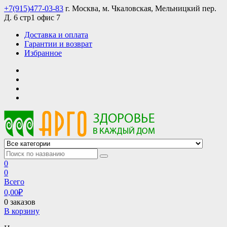
Skip
+7(915)477-03-83
г. Москва, м. Чкаловская, Мельницкий пер.
to
Д. 6 стр1 офис 7
content
Доставка и оплата
Гарантии и возврат
Избранное
АРГО интернет магазин, доставка в Москве и по всей России
АРГО каталог каталог продукции, официальные цены
0
0
Всего
0,00
₽
0 заказов
В корзину