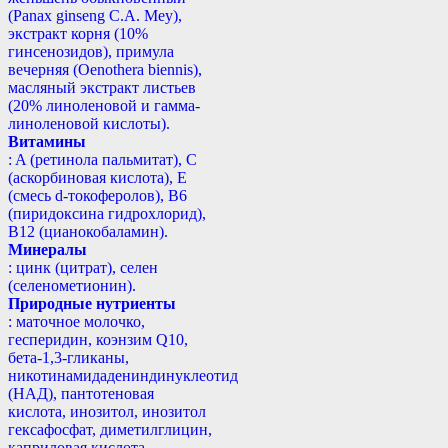
(Panax ginseng С.А. Mey),
экстракт корня (10%
гинсенозидов), примула
вечерняя (Oenothera biennis),
масляный экстракт листьев
(20% линоленовой и гамма-
линоленовой кислоты).
Витамины
: A (ретинола пальмитат), С
(аскорбиновая кислота), E
(смесь d-токоферолов), B6
(пиридоксина гидрохлорид),
B12 (цианокобаламин).
Минералы
: цинк (цитрат), селен
(селенометионин).
Природные нутриенты
: маточное молочко,
гесперидин, коэнзим Q10,
бета-1,3-гликаны,
никотинамидадениндинуклеотид
(НАД), пантотеновая
кислота, инозитол, инозитол
гексафосфат, диметилглицин,
каприловая кислота.