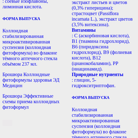
: соевые изофлавоны,
экстракт листьев и цветов
лимонная кислота.
(0,3% гиперицина);
страстоцвет (Passiflora
incarnata L.), экстракт цветов
ФОРМА ВЫПУСКА
(3,5% витексина).
Витамины
Коллоидная
: С (аскорбиновая кислота),
стабилизированная
B1 (тиамина гидрохлорид),
микроактивированная
B6 (пиридоксина
суспензия (коллоидная
гидрохлорид), B9 (фолиевая
фитоформула) во флаконе
кислота), В12
тёмного аптечного стекла
(цианокобаламин), РР
объёмом 237 мл.
(ниацинамид).
Природные нутриенты
Брошюра Коллоидные
: глицин, 5-
фитоформулы здоровья ЭД
гидрокситриптофан.
Медицин
Брошюра Эффективные
ФОРМА ВЫПУСКА
схемы приема коллоидных
фитоформул
Коллоидная
стабилизированная
микроактивированная
суспензия (коллоидная
фитоформула) во флаконе
тёмного аптечного стекла