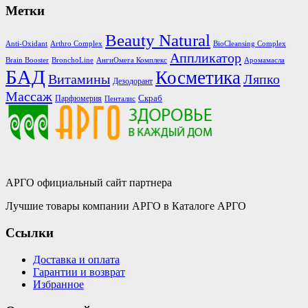
Метки
Beauty Natural
Anti-Oxidant
Arthro Complex
BioCleansing Complex
Аппликатор
Brain Booster
BronchoLine
АнгиОмега Комплекс
Аромамасла
БАД
Косметика
Витамины
Ляпко
Дезодорант
Массаж
Скраб
Парфюмерия
Пенталис
АРГО официальный сайт партнера
Лучшие товары компании АРГО в Каталоге АРГО
Ссылки
Доставка и оплата
Гарантии и возврат
Избранное