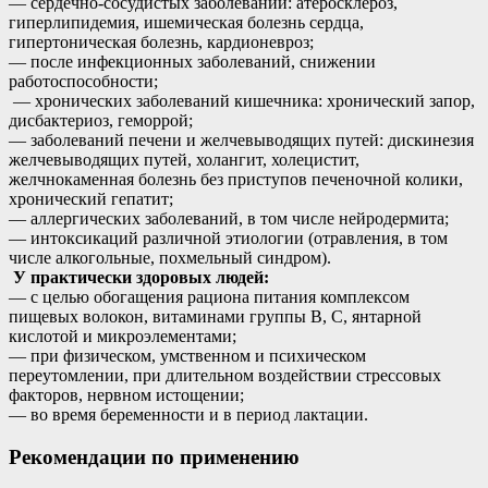
— сердечно-сосудистых заболеваний: атеросклероз,
гиперлипидемия, ишемическая болезнь сердца,
гипертоническая болезнь, кардионевроз;
— после инфекционных заболеваний, снижении
работоспособности;
— хронических заболеваний кишечника: хронический запор,
дисбактериоз, геморрой;
— заболеваний печени и желчевыводящих путей: дискинезия
желчевыводящих путей, холангит, холецистит,
желчнокаменная болезнь без приступов печеночной колики,
хронический гепатит;
— аллергических заболеваний, в том числе нейродермита;
— интоксикаций различной этиологии (отравления, в том
числе алкогольные, похмельный синдром).
У практически здоровых людей:
— с целью обогащения рациона питания комплексом
пищевых волокон, витаминами группы В, С, янтарной
кислотой и микроэлементами;
— при физическом, умственном и психическом
переутомлении, при длительном воздействии стрессовых
факторов, нервном истощении;
— во время беременности и в период лактации.
Рекомендации по применению