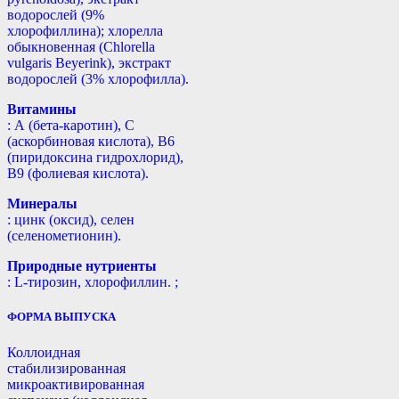
водорослей (9%
хлорофиллина); хлорелла
обыкновенная (Chlorella
vulgaris Beyerink), экстракт
водорослей (3% хлорофилла).
Витамины
: А (бета-каротин), С
(аскорбиновая кислота), B6
(пиридоксина гидрохлорид),
B9 (фолиевая кислота).
Минералы
: цинк (оксид), селен
(селенометионин).
Природные нутриенты
: L-тирозин, хлорофиллин. ;
ФОРМА ВЫПУСКА
Коллоидная
стабилизированная
микроактивированная