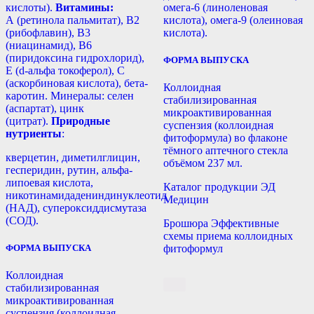
кислоты).
Витамины:
омега-6 (линоленовая
А (ретинола пальмитат), В2
кислота), омега-9 (олеиновая
(рибофлавин), В3
кислота).
(ниацинамид), В6
(пиридоксина гидрохлорид),
ФОРМА ВЫПУСКА
Е (d-альфа токоферол), С
(аскорбиновая кислота), бета-
Коллоидная
каротин. Минералы: селен
стабилизированная
(аспартат), цинк
микроактивированная
(цитрат).
Природные
суспензия (коллоидная
нутриенты
:
фитоформула) во флаконе
тёмного аптечного стекла
кверцетин, диметилглицин,
объёмом 237 мл.
гесперидин, рутин, альфа-
липоевая кислота,
Каталог продукции ЭД
никотинамидадениндинуклеотид
Медицин
(НАД), супероксиддисмутаза
(СОД).
Брошюра Эффективные
схемы приема коллоидных
ФОРМА ВЫПУСКА
фитоформул
Коллоидная
стабилизированная
микроактивированная
суспензия (коллоидная