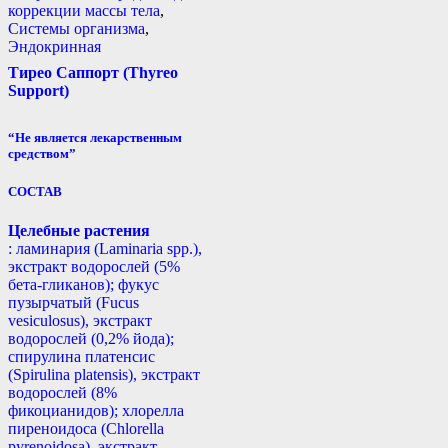
коррекции массы тела
,
Системы организма
,
Эндокринная
Тирео Саппорт (Thyreo
Support)
“Не является лекарственным
средством”
СОСТАВ
Целебные растения
: ламинария (Laminaria spp.),
экстракт водорослей (5%
бета-гликанов); фукус
пузырчатый (Fucus
vesiculosus), экстракт
водорослей (0,2% йода);
спирулина платенсис
(Spirulina platensis), экстракт
водорослей (8%
фикоцианидов); хлорелла
пиреноидоса (Chlorella
pyrenoidosa), экстракт