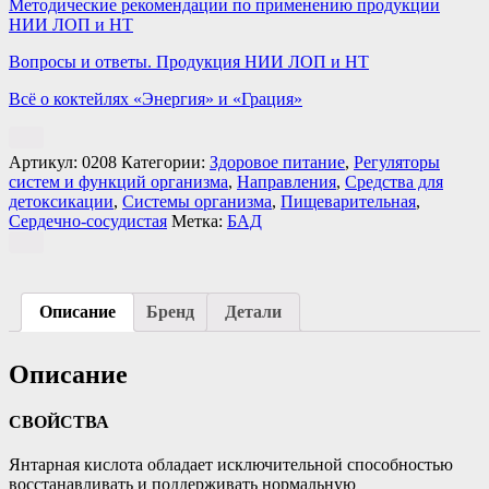
Методические рекомендации по применению продукции
НИИ ЛОП и НТ
Вопросы и ответы. Продукция НИИ ЛОП и НТ
Всё о коктейлях «Энергия» и «Грация»
Артикул:
0208
Категории:
Здоровое питание
,
Регуляторы
систем и функций организма
,
Направления
,
Средства для
детоксикации
,
Системы организма
,
Пищеварительная
,
Сердечно-сосудистая
Метка:
БАД
Описание
Бренд
Детали
Описание
СВОЙСТВА
Янтарная кислота обладает исключительной способностью
восстанавливать и поддерживать нормальную