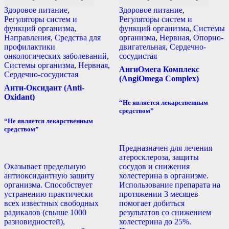
Здоровое питание
,
Здоровое питание
,
Регуляторы систем и
Регуляторы систем и
функций организма
,
функций организма
,
Системы
Направления
,
Средства для
организма
,
Нервная
,
Опорно-
профилактики
двигательная
,
Сердечно-
онкологических заболеваний
,
сосудистая
Системы организма
,
Нервная
,
АнгиОмега Комплекс
Сердечно-сосудистая
(AngiOmega Complex)
Анти-Оксидант (Anti-
Oxidant)
“Не является лекарственным
средством”
“Не является лекарственным
средством”
Предназначен для лечения
атеросклероза, защиты
Оказывает предельную
сосудов и снижения
антиоксидантную защиту
холестерина в организме.
организма. Способствует
Использование препарата на
устранению практически
протяжении 3 месяцев
всех известных свободных
помогает добиться
радикалов (свыше 1000
результатов со снижением
разновидностей),
холестерина до 25%.