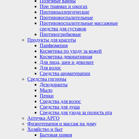
Полезные ванны
При травмах и ожогах
Противоаллергические
Противовоспалительные
Противовоспалительные массажные
средства для суставов
Противогрибковые
Продукты для красоты
Парфюмерия
Косметика по уходу за кожей
Косметика декоративная
Для лица, шеи и декольте
Для волос
Средства ароматерапии
Средства гигиены
Дезодоранты
Мыло
Пенки
Средства для волос
Средства для душа
Средства для ухода за полость рта
Аптечка АРГО
Физиотерапия и массаж на дому
Хозяйство и быт
Бытовая химия