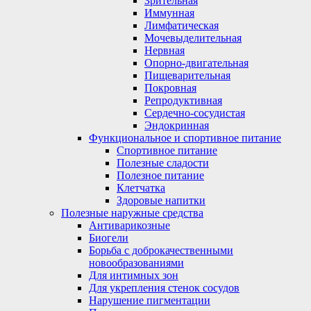
Зрительная
Иммунная
Лимфатическая
Мочевыделительная
Нервная
Опорно-двигательная
Пищеварительная
Покровная
Репродуктивная
Сердечно-сосудистая
Эндокринная
Функциональное и спортивное питание
Спортивное питание
Полезные сладости
Полезное питание
Клетчатка
Здоровые напитки
Полезные наружные средства
Антиварикозные
Биогели
Борьба с доброкачественными
новообразованиями
Для интимных зон
Для укрепления стенок сосудов
Нарушение пигментации