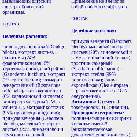
вызывающих широкий
Применение не влечет за
спектр заболеваний
собой побочных эффектов.
организма.
СОСТАВ
СОСТАВ
Целебные растения:
Целебные растения
:
примула вечерняя (Oenothera
гинкго двулопастный (Ginkgo
biennis), масляный экстракт
biloba), экстракт листьев –
листьев (20% линоленовой и
фитосомы (24%
гамма-линоленовой кислот);
флавонгликозидов, 6%
тростник сахарный
терпенлактонов); гриб рейши
(Saccharum officinarum),
(Ganoderma lucidum), экстракт
экстракт стебля (99%
(3% тритерпенов); розмарин
поликосанола); олива
лекарственный (Rosmarinus
европейская (Olea europaea
officinalis), экстракт листьев
L.), экстракт листьев (18%
(6% карнозиновой кислоты);
олеуропеина).
виноград культурный (Vitis
Витамины:
Е (смесь d-
vinifera L.), экстракт косточек
токоферолов), B3 (ниацин).
(95% проантоцианидинов);
Природные нутриенты
:
примула вечерняя (Oenothera
полиненасыщенные жирные
biennis), масляный экстракт
кислоты: омега-3
листьев (20% линоленовой и
(эйкозапентаеновая,
гамма-линоленовой
докозагексаеновая кислоты),