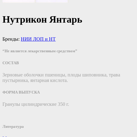
Нутрикон Янтарь
Бренды:
НИИ ЛОП и НТ
“Не является лекарственным средством”
СОСТАВ
Зерновые оболочки пшеницы, плоды шиповника, трава
пустырника, янтарная кислота.
ФОРМА ВЫПУСКА
Гранулы цилиндрические 350 г.
Литература