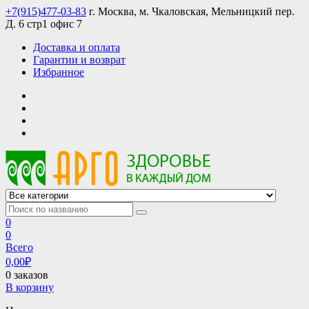
Skip
+7(915)477-03-83
г. Москва, м. Чкаловская, Мельницкий пер.
to
Д. 6 стр1 офис 7
content
Доставка и оплата
Гарантии и возврат
Избранное
АРГО интернет магазин, доставка в Москве и по всей России
АРГО каталог каталог продукции, официальные цены
0
0
Всего
0,00
₽
0 заказов
В корзину