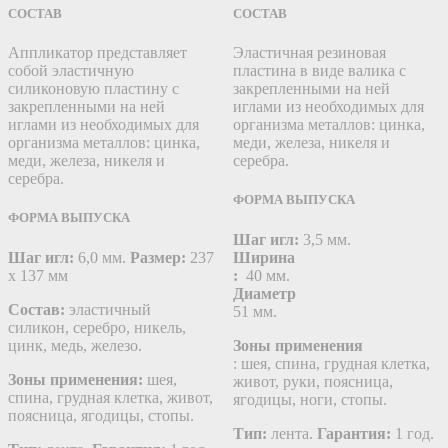
СОСТАВ
СОСТАВ
Аппликатор представляет
Эластичная резиновая
собой эластичную
пластина в виде валика с
силиконовую пластину c
закрепленными на ней
закрепленными на ней
иглами из необходимых для
иглами из необходимых для
организма металлов: цинка,
организма металлов: цинка,
меди, железа, никеля и
меди, железа, никеля и
серебра.
серебра.
ФОРМА ВЫПУСКА
ФОРМА ВЫПУСКА
Шаг игл:
3,5 мм.
Шаг игл:
6,0 мм.
Размер:
237
Ширина
х 137 мм
:
40 мм.
Диаметр
Состав:
эластичный
51 мм.
силикон, серебро, никель,
цинк, медь, железо.
Зоны применения
: шея, спина, грудная клетка,
Зоны применения:
шея,
живот, руки, поясница,
спина, грудная клетка, живот,
ягодицы, ноги, стопы.
поясница, ягодицы, стопы.
Тип:
лента.
Гарантия:
1 год.