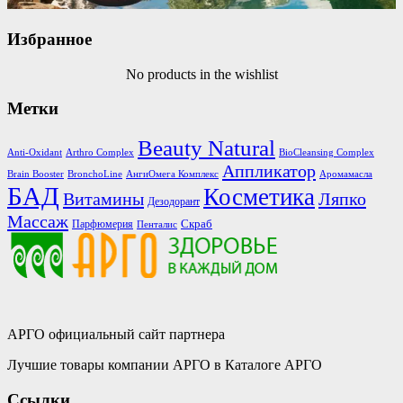
Избранное
No products in the wishlist
Метки
Beauty Natural
Anti-Oxidant
Arthro Complex
BioCleansing Complex
Аппликатор
Brain Booster
BronchoLine
АнгиОмега Комплекс
Аромамасла
БАД
Косметика
Витамины
Ляпко
Дезодорант
Массаж
Скраб
Парфюмерия
Пенталис
АРГО официальный сайт партнера
Лучшие товары компании АРГО в Каталоге АРГО
Ссылки