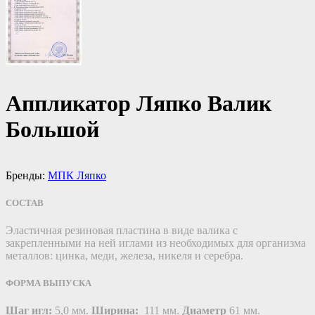
Аппликатор Ляпко Валик
Большой
Бренды:
МПК Ляпко
СОСТАВ
Эластичная резиновая пластина в виде валика с
закрепленными на ней иглами из необходимых для организма
металлов: цинка, меди, железа, никеля и серебра.
ФОРМА ВЫПУСКА
Шаг игл:
5,0 мм.
Ширина
:
111 мм.
Диаметр
61 мм.