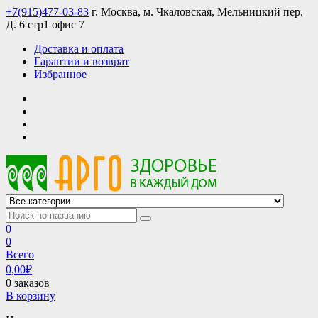
Skip
+7(915)477-03-83
г. Москва, м. Чкаловская, Мельницкий пер.
to
Д. 6 стр1 офис 7
content
Доставка и оплата
Гарантии и возврат
Избранное
АРГО интернет магазин, доставка в Москве и по всей России
АРГО каталог каталог продукции, официальные цены
0
0
Всего
0,00
₽
0 заказов
В корзину