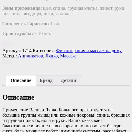
Зоны применения
: шея, спина, грудная клетка, живот, руки,
поясница, ягодицы, ноги, стопы.
Тип:
лента.
Гарантия:
1 год.
Срок службы:
7-10 лет.
Артикул:
1714
Категория:
Физиотерапия и массаж на дому
Метки:
Аппликатор
,
Ляпко
,
Массаж
Описание
Бренд
Детали
Описание
Применение Валика Ляпко Большого практикуется на
большие группы мышц или кожные покровы: спина, брюшная
и грудная полость, ноги и руки. Валик оказывает
благотворное влияние на весь организм, позволяет быстро
снять боль, улучшает работу иммунной системы, расслабляет