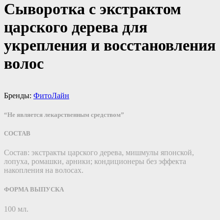
Сыворотка с экстрактом
царского дерева для
укрепления и восстановления
волос
Бренды:
ФитоЛайн
“Не является лекарственным средством”
СОСТАВ
Состав: экстракты царского дерева, мишмулы японской,
лопуха, ромашки, арники; кондиционеры без эффекта
накопления на волосах.
ФОРМА ВЫПУСКА
100 мл.