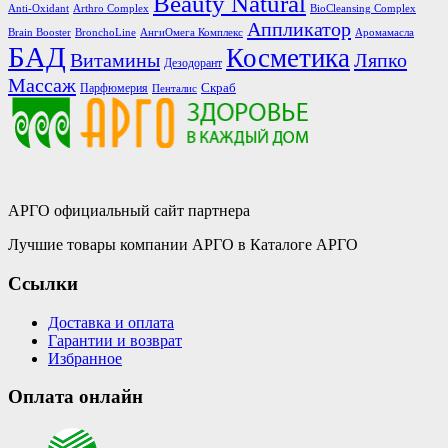
Beauty Natural
Anti-Oxidant
Arthro Complex
BioCleansing Complex
Аппликатор
Brain Booster
BronchoLine
АнгиОмега Комплекс
Аромамасла
БАД
Косметика
Витамины
Ляпко
Дезодорант
Массаж
Скраб
Парфюмерия
Пенталис
АРГО официальный сайт партнера
Лучшие товары компании АРГО в Каталоге АРГО
Ссылки
Доставка и оплата
Гарантии и возврат
Избранное
Оплата онлайн