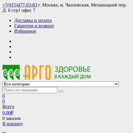
Skip
+7(915)477-03-83
г. Москва, м. Чкаловская, Мельницкий пер.
to
Д. 6 стр1 офис 7
content
Доставка и оплата
Гарантии и возврат
Избранное
АРГО интернет магазин, доставка в Москве и по всей России
АРГО каталог каталог продукции, официальные цены
0
0
Всего
0,00
₽
0 заказов
В корзину