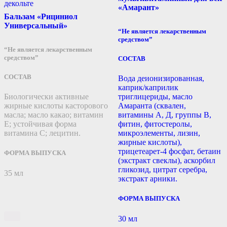
декольте
«Амарант»
Бальзам «Рициниол
Универсальный»
“Не является лекарственным
средством”
“Не является лекарственным
средством”
СОСТАВ
СОСТАВ
Вода деионизированная,
каприк/каприлик
Биологически активные
триглицериды, масло
жирные кислоты касторового
Амаранта (сквален,
масла; масло какао; витамин
витамины А, Д, группы В,
Е; устойчивая форма
фитин, фитостеролы,
витамина С; лецитин.
микроэлементы, лизин,
жирные кислоты),
трицетеарет-4 фосфат, бетаин
ФОРМА ВЫПУСКА
(экстракт свеклы), аскорбил
гликозид, цитрат серебра,
35 мл
экстракт арники.
ФОРМА ВЫПУСКА
30 мл