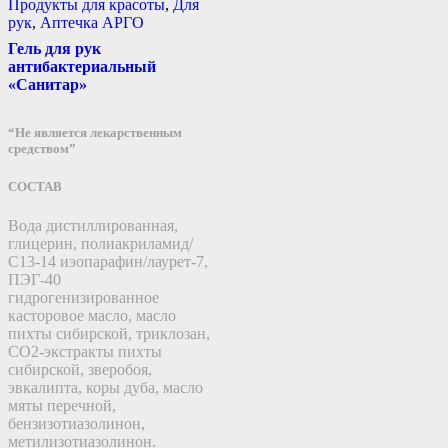
Продукты для красоты
,
Для
рук
,
Аптечка АРГО
Гель для рук
антибактериальный
«Санитар»
“Не является лекарственным
средством”
СОСТАВ
Вода дистиллированная,
глицерин, полиакриламид/
С13-14 иэопарафин/лаурет-7,
ПЭГ-40
гидрогенизированное
касторовое масло, масло
пихты сибирской, триклозан,
СО2-экстракты пихты
сибирской, зверобоя,
эвкалипта, коры дуба, масло
мяты перечной,
бензизотиазолинон,
метилизотиазолинон.