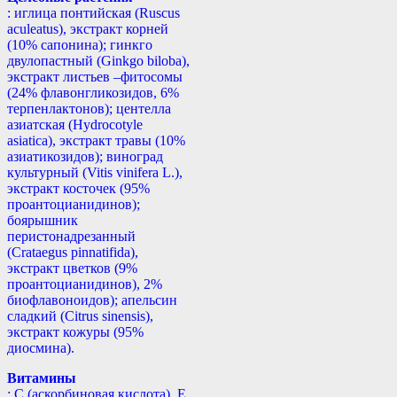
: иглица понтийская (Ruscus
aculeatus), экстракт корней
(10% сапонина); гинкго
двулопастный (Ginkgo biloba),
экстракт листьев –фитосомы
(24% флавонгликозидов, 6%
терпенлактонов); центелла
азиатская (Hydrocotyle
asiatica), экстракт травы (10%
азиатикозидов); виноград
культурный (Vitis vinifera L.),
экстракт косточек (95%
проантоцианидинов);
боярышник
перистонадрезанный
(Crataegus pinnatifida),
экстракт цветков (9%
проантоцианидинов), 2%
биофлавоноидов); апельсин
сладкий (Citrus sinensis),
экстракт кожуры (95%
диосмина).
Витамины
: С (аскорбиновая кислота), Е