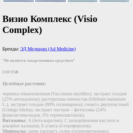
Визио Комплекс (Visio
Complex)
Бренды:
ЭД Медицин (Ad Medicine)
“Не является лекарственным средством”
СОСТАВ
Целебные растения:
черника обыкновенная (Vaccinium myrtillus), экстракт плодов
(25% антоцианов); расторопша пятнистая (Silybum marianum
L.), экстракт плодов (80% силимарина); гинкго двулопастный
(Ginkgo biloba), экстракт листьев – фитосомы (24%
флавонгликозидов, 6% терпенлактонов).
Витамины
: A (бета-каротин), С (аскорбиновая кислота и
аскорбат кальция), E (смесь d-токоферолов).
Минералы
: цинк (цитрат), селен (селенометионин).