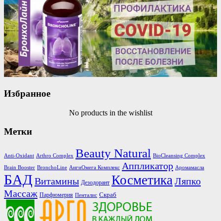
Избранное
No products in the wishlist
Метки
Beauty Natural
Anti-Oxidant
Arthro Complex
BioCleansing Complex
Аппликатор
Brain Booster
BronchoLine
АнгиОмега Комплекс
Аромамасла
БАД
Косметика
Витамины
Ляпко
Дезодорант
Массаж
Скраб
Парфюмерия
Пенталис