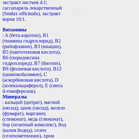
экстракт листьев 4:1;
сассапариль лекарственный
(Smilax officinalis), экстракт
корня 10:1.
Витамины
: A (бета-каротин), B1
(тиамина гидрохлорид), B2
(рибофлавин), B3 (ниацин),
B5 (пантотеновая кислота),
B6 (пиридоксина
гидрохлорид), B7 (биотин),
B9 (фолиевая кислота), B12
(цианокобаламин), С
(аскорбиновая кислота), D
(холекальциферол), E (смесь
d-токоферолов).
Минералы
: кальций (цитрат), магний
(оксид), цинк (оксид), железо
(фумарат), марганец
(глюконат), медь (глюконат),
бор (хелатный комплекс), йод
(калия йодид), селен
(селенометионин), хром