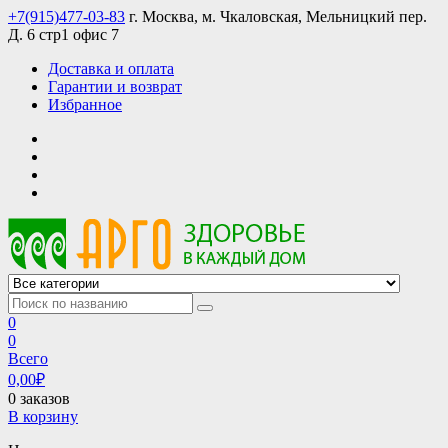
Skip
+7(915)477-03-83
г. Москва, м. Чкаловская, Мельницкий пер.
to
Д. 6 стр1 офис 7
content
Доставка и оплата
Гарантии и возврат
Избранное
АРГО интернет магазин, доставка в Москве и по всей России
АРГО каталог каталог продукции, официальные цены
0
0
Всего
0,00
₽
0 заказов
В корзину