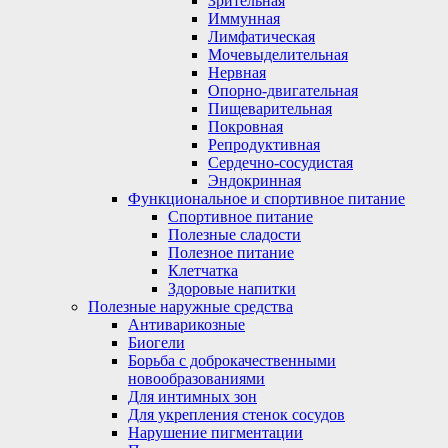
Зрительная
Иммунная
Лимфатическая
Мочевыделительная
Нервная
Опорно-двигательная
Пищеварительная
Покровная
Репродуктивная
Сердечно-сосудистая
Эндокринная
Функциональное и спортивное питание
Спортивное питание
Полезные сладости
Полезное питание
Клетчатка
Здоровые напитки
Полезные наружные средства
Антиварикозные
Биогели
Борьба с доброкачественными
новообразованиями
Для интимных зон
Для укрепления стенок сосудов
Нарушение пигментации