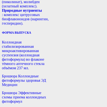
(пиколинат), молибден
(хелатный комплекс).
Природные нутриенты
: комплекс цитрусовых
биофлавоноидов (нарингин,
гесперидин).
ФОРМА ВЫПУСКА
Коллоидная
стабилизированная
микроактивированная
суспензия (коллоидная
фитоформула) во флаконе
тёмного аптечного стекла
объёмом 237 мл.
Брошюра Коллоидные
фитоформулы здоровья ЭД
Медицин
Брошюра Эффективные
схемы приема коллоидных
фитоформул