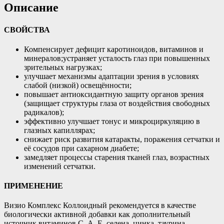
Описание
СВОЙСТВА
Компенсирует дефицит каротиноидов, витаминов и
минералов;устраняет усталость глаз при повышенных
зрительных нагрузках;
улучшает механизмы адаптации зрения в условиях
слабой (низкой) освещённости;
повышает антиоксидантную защиту органов зрения
(защищает структуры глаза от воздействия свободных
радикалов);
эффективно улучшает тонус и микроциркуляцию в
глазных капиллярах;
снижает риск развития катаракты, поражения сетчатки и
её сосудов при сахарном диабете;
замедляет процессы старения тканей глаз, возрастных
изменений сетчатки.
ПРИМЕНЕНИЕ
Визио Комплекс Коллоидный рекомендуется в качестве
биологически активной добавки как дополнительный
источник витаминов С, А, Е, селена, цинка, таурина,