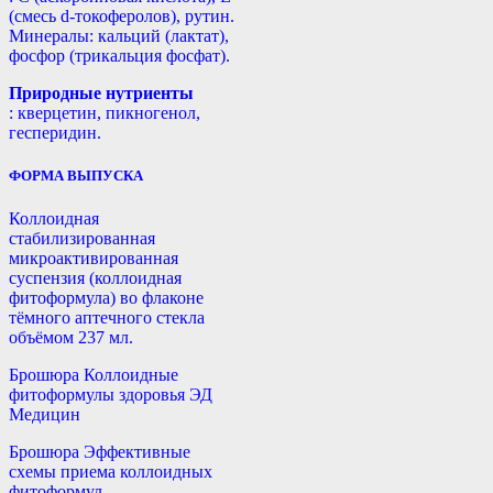
(смесь d-токоферолов), рутин.
Минералы: кальций (лактат),
фосфор (трикальция фосфат).
Природные нутриенты
: кверцетин, пикногенол,
гесперидин.
ФОРМА ВЫПУСКА
Коллоидная
стабилизированная
микроактивированная
суспензия (коллоидная
фитоформула) во флаконе
тёмного аптечного стекла
объёмом 237 мл.
Брошюра Коллоидные
фитоформулы здоровья ЭД
Медицин
Брошюра Эффективные
схемы приема коллоидных
фитоформул