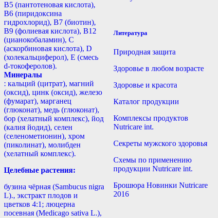
B5 (пантотеновая кислота),
B6 (пиридоксина
гидрохлорид), B7 (биотин),
B9 (фолиевая кислота), B12
Литература
(цианокобаламин), С
(аскорбиновая кислота), D
Природная защита
(холекальциферол), E (смесь
d-токоферолов).
Здоровье в любом возрасте
Минералы
: кальций (цитрат), магний
Здоровье и красота
(оксид), цинк (оксид), железо
(фумарат), марганец
Каталог продукции
(глюконат), медь (глюконат),
Комплексы продуктов
бор (хелатный комплекс), йод
Nutricare int.
(калия йодид), селен
(селенометионин), хром
Секреты мужского здоровья
(пиколинат), молибден
(хелатный комплекс).
Схемы по применению
продукции Nutricare int.
Целебные растения:
Брошюра Новинки Nutricare
бузина чёрная (Sambucus nigra
2016
L)., экстракт плодов и
цветков 4:1; люцерна
посевная (Medicago sativa L.),