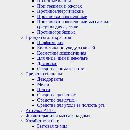
Полезные ванны
При травмах и ожогах
Противоаллергические
Противовоспалительные
Противовоспалительные массажные
средства для суставов
Противогрибковые
Продукты для красоты
Парфюмерия
Косметика по уходу за кожей
Косметика декоративная
Для лица, шеи и декольте
Для волос
Средства ароматерапии
Средства гигиены
Дезодоранты
Мыло
Пенки
Средства для волос
Средства для душа
Средства для ухода за полость рта
Аптечка АРГО
Физиотерапия и массаж на дому
Хозяйство и быт
Бытовая химия