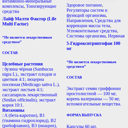
витаминно-минеральные
Здоровое питание
,
комплексы
,
Тонизирующие
Регуляторы систем и
средства
функций организма
,
Лайф Малти Фактор (Life
Направления
,
Средства для
Multi Factor)
коррекции массы тела
,
Успокоительные средства
,
Системы организма
,
Нервная
“Не является лекарственным
средством”
5-Гидрокситриптофан 100
мг
СОСТАВ
“Не является лекарственным
Целебные растения
средством”
: бузина чёрная (Sambucus
nigra L)., экстракт плодов и
СОСТАВ
цветков 4:1; люцерна
посевная (Medicago sativa L.),
Экстракт семян гриффонии
экстракт листьев 4:1;
простолистной — 100 мг,
сассапариль лекарственный
корень валерианы — 50 мг,
(Smilax officinalis), экстракт
вспомогательные вещества.
корня 10:1.
Витамины
: A (бета-каротин), B1
ФОРМА ВЫПУСКА
(тиамина гидрохлорид), B2
(рибофлавин), B3 (ниацин),
Капсулы 60 шт.