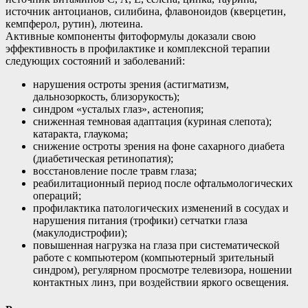
источник антоцианов, силибина, флавоноидов (кверцетин,
кемпферол, рутин), лютеина.
Активные компоненты фитоформулы доказали свою
эффективность в профилактике и комплексной терапии
следующих состояний и заболеваний:
нарушения остроты зрения (астигматизм,
дальнозоркость, близорукость);
синдром «усталых глаз», астенопия;
сниженная темновая адаптация (куриная слепота);
катаракта, глаукома;
снижение остроты зрения на фоне сахарного диабета
(диабетическая ретинопатия);
восстановление после травм глаза;
реабилитационный период после офтальмологических
операций;
профилактика патологических изменений в сосудах и
нарушения питания (трофики) сетчатки глаза
(макулодистрофии);
повышенная нагрузка на глаза при систематической
работе с компьютером (компьютерный зрительный
синдром), регулярном просмотре телевизора, ношении
контактных линз, при воздействии яркого освещения.