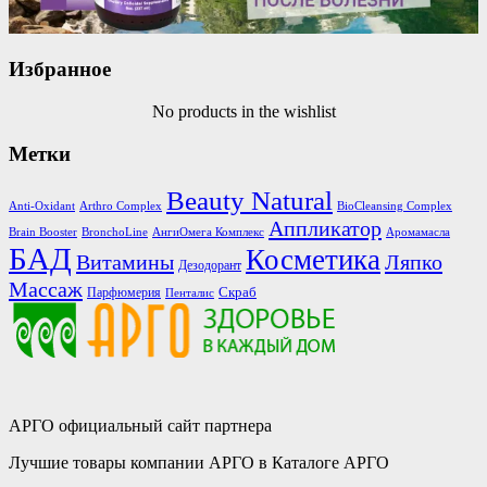
Избранное
No products in the wishlist
Метки
Beauty Natural
Anti-Oxidant
Arthro Complex
BioCleansing Complex
Аппликатор
Brain Booster
BronchoLine
АнгиОмега Комплекс
Аромамасла
БАД
Косметика
Витамины
Ляпко
Дезодорант
Массаж
Скраб
Парфюмерия
Пенталис
АРГО официальный сайт партнера
Лучшие товары компании АРГО в Каталоге АРГО