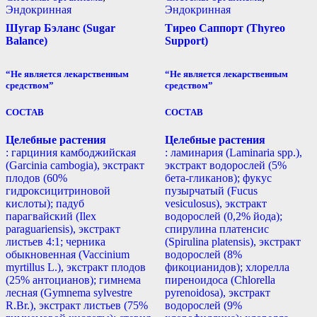
Эндокринная
Эндокринная
Шугар Бэланс (Sugar
Тирео Саппорт (Thyreo
Balance)
Support)
“Не является лекарственным
“Не является лекарственным
средством”
средством”
СОСТАВ
СОСТАВ
Целебные растения
Целебные растения
: гарциния камбоджийская
: ламинария (Laminaria spp.),
(Garcinia cambogia), экстракт
экстракт водорослей (5%
плодов (60%
бета-гликанов); фукус
гидроксицитриновой
пузырчатый (Fucus
кислоты); падуб
vesiculosus), экстракт
парагвайский (Ilex
водорослей (0,2% йода);
paraguariensis), экстракт
спирулина платенсис
листьев 4:1; черника
(Spirulina platensis), экстракт
обыкновенная (Vaccinium
водорослей (8%
myrtillus L.), экстракт плодов
фикоцианидов); хлорелла
(25% антоцианов); гимнема
пиреноидоса (Chlorella
лесная (Gymnema sylvestre
pyrenoidosa), экстракт
R.Br.), экстракт листьев (75%
водорослей (9%