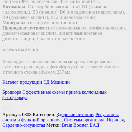
листьев (98% полифенолов, 45% катехинов) 4:1.
Витамины
: С (аскорбиновая кислота), B1 (тиамина
гидрохлорид), B3 (ниацин), B6 (пиридоксина гидрохлорид),
B9 (фолиевая кислота), B12 (цианокобаламин).
Минералы
: селен (селенометионин).
Природные нутриенты
: гамма-оризанол, фосфатидилсерин,
докозагексаеновая кислота, диметиламиноэтанол,
диметилглицин, L-карнитин, кверцетин.
ФОРМА ВЫПУСКА
Коллоидная стабилизированная микроактивированная
суспензия (коллоидная фитоформула) во флаконе тёмного
аптечного стекла объёмом 237 мл.
Каталог продукции ЭД Медицин
Брошюра Эффективные схемы приема коллоидных
фитоформул
Артикул:
0808
Категории:
Здоровое питание
,
Регуляторы
систем и функций организма
,
Системы организма
,
Нервная
,
Сердечно-сосудистая
Метки:
Brain Booster
,
БАД