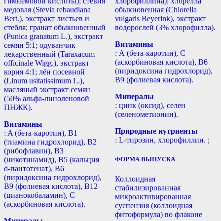
гимнемовой кислоты); стевия
хлорофиллина); хлорелла
медовая (Stevia rebaudiana
обыкновенная (Chlorella
Bert.), экстракт листьев и
vulgaris Beyerink), экстракт
стебля; гранат обыкновенный
водорослей (3% хлорофилла).
(Punica granatum L.), экстракт
Витамины
семян 5:1; одуванчик
: А (бета-каротин), С
лекарственный (Taraxacum
(аскорбиновая кислота), B6
officinale Wigg.), экстракт
(пиридоксина гидрохлорид),
корня 4:1; лён посевной
B9 (фолиевая кислота).
(Linum usitatissimum L.),
масляный экстракт семян
Минералы
(50% альфа-линоленовой
: цинк (оксид), селен
ПНЖК).
(селенометионин).
Витамины
Природные нутриенты
: A (бета-каротин), B1
: L-тирозин, хлорофиллин. ;
(тиамина гидрохлорид), B2
(рибофлавин), B3
(никотинамид), В5 (кальция
ФОРМА ВЫПУСКА
d-пантотенат), B6
(пиридоксина гидрохлорид),
Коллоидная
B9 (фолиевая кислота), B12
стабилизированная
(цианокобаламин), С
микроактивированная
(аскорбиновая кислота).
суспензия (коллоидная
фитоформула) во флаконе
Минералы