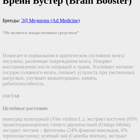
Брейн Бустер (Brain Booster)
Бренды:
ЭД Медицин (Ad Medicine)
“Не является лекарственным средством”
Помогает в нормальном и критическом состоянии мозга:
инсульты, различные повреждения мозга. Ускоряет
восстановление после операций и травм. Усиливает питание
сосудов головного мозга, снижает усталость при умственных
нагрузках, улучшает концентрацию, память,
работоспособность.
СОСТАВ
Целебные растения:
виноград культурный (Vitis vinifera L.), экстракт косточек (95%
проантоцианидинов); гинкго двулопастный (Ginkgo biloba),
экстракт листьев – фитосомы (24% флавонгликозидов, 6%
терпенлактонов); зелёный чай (Camellia sinensis), экстракт