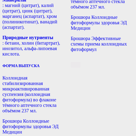
тёмного аптечного стекла
: магний (цитрат), калий
объёмом 237 мл.
(цитрат), цинк (цитрат),
марганец (аспартат), хром
Брошюра Коллоидные
(полиникотинат), ванадий
фитоформулы здоровья ЭД
(аспартат).
Медицин
Природные нутриенты
Брошюра Эффективные
: бетаин, холин (битартрат),
схемы приема коллоидных
инозитол, альфа-липоевая
фитоформул
кислота.
ФОРМА ВЫПУСКА
Коллоидная
стабилизированная
микроактивированная
суспензия (коллоидная
фитоформула) во флаконе
тёмного аптечного стекла
объёмом 237 мл.
Брошюра Коллоидные
фитоформулы здоровья ЭД
Медицин