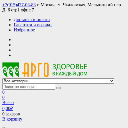
Skip
+7(915)477-03-83
г. Москва, м. Чкаловская, Мельницкий пер.
to
Д. 6 стр1 офис 7
content
Доставка и оплата
Гарантии и возврат
Избранное
АРГО интернет магазин, доставка в Москве и по всей России
АРГО каталог каталог продукции, официальные цены
0
0
Всего
0,00
₽
0 заказов
В корзину