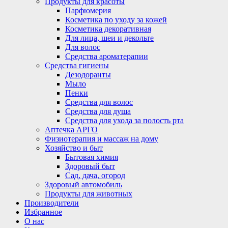
Продукты для красоты
Парфюмерия
Косметика по уходу за кожей
Косметика декоративная
Для лица, шеи и декольте
Для волос
Средства ароматерапии
Средства гигиены
Дезодоранты
Мыло
Пенки
Средства для волос
Средства для душа
Средства для ухода за полость рта
Аптечка АРГО
Физиотерапия и массаж на дому
Хозяйство и быт
Бытовая химия
Здоровый быт
Сад, дача, огород
Здоровый автомобиль
Продукты для животных
Производители
Избранное
О нас