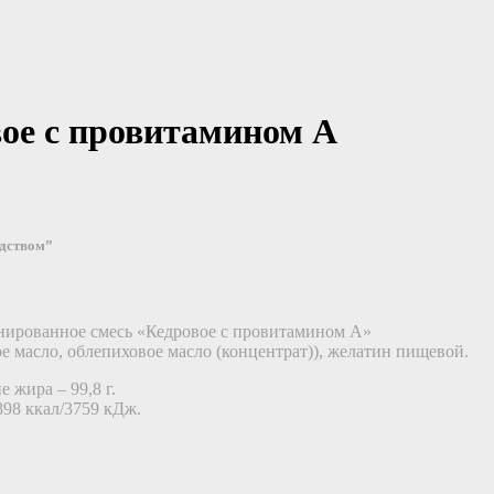
ое с провитамином А
едством”
нированное смесь «Кедровое с провитамином А»
 масло, облепиховое масло (концентрат)), желатин пищевой.
 жира – 99,8 г.
898 ккал/3759 кДж.