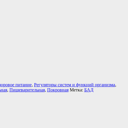
доровое питание
,
Регуляторы систем и функций организма
,
ьная
,
Пищеварительная
,
Покровная
Метка:
БАД