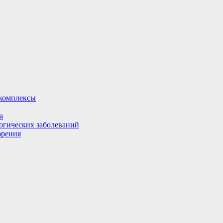
комплексы
а
огических заболеваний
орения