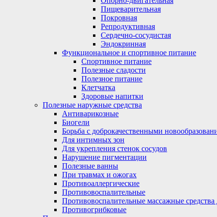
Опорно-двигательная
Пищеварительная
Покровная
Репродуктивная
Сердечно-сосудистая
Эндокринная
Функциональное и спортивное питание
Спортивное питание
Полезные сладости
Полезное питание
Клетчатка
Здоровые напитки
Полезные наружные средства
Антиварикозные
Биогели
Борьба с доброкачественными новообразован
Для интимных зон
Для укрепления стенок сосудов
Нарушение пигментации
Полезные ванны
При травмах и ожогах
Противоаллергические
Противовоспалительные
Противовоспалительные массажные средства 
Противогрибковые