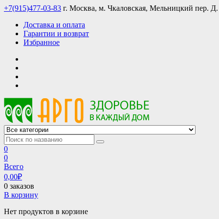
Skip
+7(915)477-03-83
г. Москва, м. Чкаловская, Мельницкий пер. Д.
to
Доставка и оплата
content
Гарантии и возврат
Избранное
АРГО интернет магазин, доставка в Москве и по всей России
АРГО каталог каталог продукции, официальные цены
0
0
Всего
0,00
₽
0 заказов
В корзину
Нет продуктов в корзине