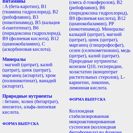
Витамины
(смесь d-токоферолов), B2
: A (бета-каротин), B1
(рибофлавин), B6
(тиамина гидрохлорид), B2
(пиридоксина гидрохлорид),
(рибофлавин), B3
B9 (фолиевая кислота), B12
(никотинамид), В5 (кальция
(цианокобаламин), РР
d-пантотенат), B6
(никотинамид). Минералы:
(пиридоксина гидрохлорид),
кальций (цитрат), магний
B9 (фолиевая кислота), B12
(цитрат), цинк (цитрат),
(цианокобаламин), С
марганец (глицерофосфат),
(аскорбиновая кислота).
селен (селенометионин), медь
(цитрат), калий (цитрат).
Минералы
Природные нутриенты:
: магний (цитрат), калий
коэнзим Q10, гесперидин,
(цитрат), цинк (цитрат),
холастатин (концентрат
марганец (аспартат), хром
растительных стеролов), L-
(полиникотинат), ванадий
карнитин, ликопин,
(аспартат).
лимонная кислота.
Природные нутриенты
ФОРМА ВЫПУСКА
: бетаин, холин (битартрат),
инозитол, альфа-липоевая
Коллоидная
кислота.
стабилизированная
микроактивированная
ФОРМА ВЫПУСКА
суспензия (коллоидная
фитоформула) во флаконе