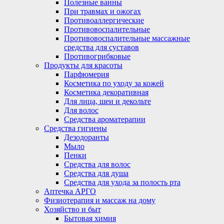
Полезные ванны
При травмах и ожогах
Противоаллергические
Противовоспалительные
Противовоспалительные массажные
средства для суставов
Противогрибковые
Продукты для красоты
Парфюмерия
Косметика по уходу за кожей
Косметика декоративная
Для лица, шеи и декольте
Для волос
Средства ароматерапии
Средства гигиены
Дезодоранты
Мыло
Пенки
Средства для волос
Средства для душа
Средства для ухода за полость рта
Аптечка АРГО
Физиотерапия и массаж на дому
Хозяйство и быт
Бытовая химия