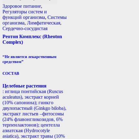
Здоровое питание
,
Регуляторы систем и
функций организма
,
Системы
организма
,
Лимфатическая
,
Сердечно-сосудистая
Реотон Комплекс (Rheoton
Complex)
“Не является лекарственным
средством”
СОСТАВ
Целебные растения
: иглица понтийская (Ruscus
aculeatus), экстракт корней
(10% сапонина); гинкго
двулопастный (Ginkgo biloba),
экстракт листьев –фитосомы
(24% флавонгликозидов, 6%
терпенлактонов); центелла
азиатская (Hydrocotyle
asiatica), экстракт травы (10%