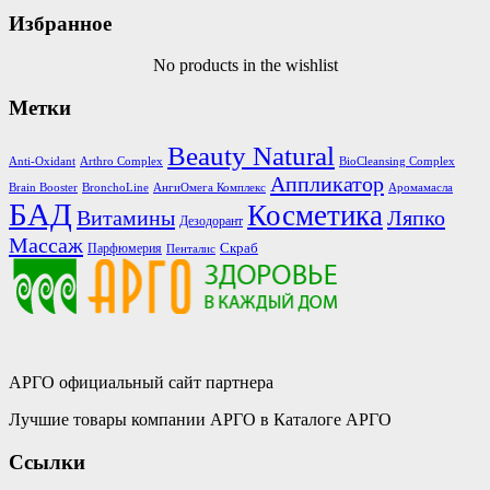
Избранное
No products in the wishlist
Метки
Beauty Natural
Anti-Oxidant
Arthro Complex
BioCleansing Complex
Аппликатор
Brain Booster
BronchoLine
АнгиОмега Комплекс
Аромамасла
БАД
Косметика
Витамины
Ляпко
Дезодорант
Массаж
Скраб
Парфюмерия
Пенталис
АРГО официальный сайт партнера
Лучшие товары компании АРГО в Каталоге АРГО
Ссылки