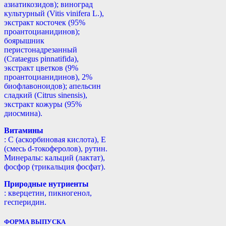
азиатикозидов); виноград
культурный (Vitis vinifera L.),
экстракт косточек (95%
проантоцианидинов);
боярышник
перистонадрезанный
(Crataegus pinnatifida),
экстракт цветков (9%
проантоцианидинов), 2%
биофлавоноидов); апельсин
сладкий (Citrus sinensis),
экстракт кожуры (95%
диосмина).
Витамины
: С (аскорбиновая кислота), Е
(смесь d-токоферолов), рутин.
Минералы: кальций (лактат),
фосфор (трикальция фосфат).
Природные нутриенты
: кверцетин, пикногенол,
гесперидин.
ФОРМА ВЫПУСКА