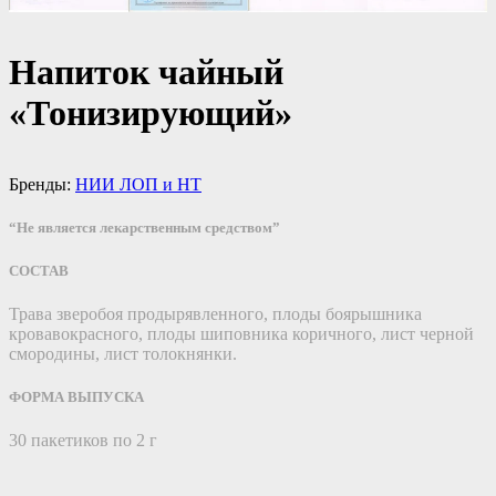
Напиток чайный
«Тонизирующий»
Бренды:
НИИ ЛОП и НТ
“Не является лекарственным средством”
СОСТАВ
Трава зверобоя продырявленного, плоды боярышника
кровавокрасного, плоды шиповника коричного, лист черной
смородины, лист толокнянки.
ФОРМА ВЫПУСКА
30 пакетиков по 2 г