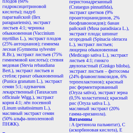
плодов (60%
перистонадрезанный
гидроксицитриновой
(Crataegus pinnatifida),
кислоты); падуб
экстракт цветков (9%
парагвайский (Ilex
проантоцианидинов, 2%
paraguariensis), экстракт
биофлавоноидов); банан
листьев 4:1; черника
райский (Musa paradisiaca L.),
обыкновенная (Vaccinium
экстракт плода; шпинат
myrtillus L.), экстракт плодов
огородный (Spinacia oleracea
(25% антоцианов); гимнема
L.), экстракт листьев;
лесная (Gymnema sylvestre
люцерна обыкновенная
R.Br.), экстракт листьев (75%
(Medicago sativa L.), экстракт
гимнемовой кислоты); стевия
листьев 4:1; гинкго
медовая (Stevia rebaudiana
двулопастный (Ginkgo biloba),
Bert.), экстракт листьев и
экстракт листьев – фитосомы
стебля; гранат обыкновенный
(24% флавонгликозидов, 6%
(Punica granatum L.), экстракт
терпенлактонов); красный
семян 5:1; одуванчик
рис ферментированный
лекарственный (Taraxacum
(Oryza sativa), экстракт зерна
officinale Wigg.), экстракт
(0,5% холастатина); красный
корня 4:1; лён посевной
рис (Oryza sativa L.),
(Linum usitatissimum L.),
масляный экстракт (20%
масляный экстракт семян
гамма-оризанола).
(50% альфа-линоленовой
Витамины
ПНЖК).
: A (ретинола пальмитат), С
(аскорбиновая кислота), E