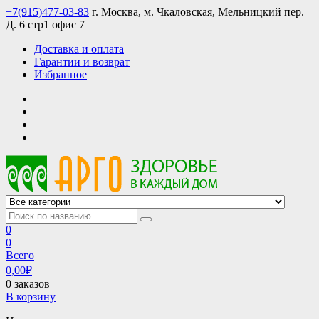
Skip
+7(915)477-03-83
г. Москва, м. Чкаловская, Мельницкий пер.
to
Д. 6 стр1 офис 7
content
Доставка и оплата
Гарантии и возврат
Избранное
АРГО интернет магазин, доставка в Москве и по всей России
АРГО каталог каталог продукции, официальные цены
0
0
Всего
0,00
₽
0 заказов
В корзину