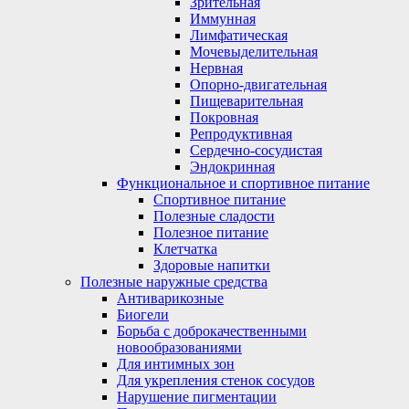
Зрительная
Иммунная
Лимфатическая
Мочевыделительная
Нервная
Опорно-двигательная
Пищеварительная
Покровная
Репродуктивная
Сердечно-сосудистая
Эндокринная
Функциональное и спортивное питание
Спортивное питание
Полезные сладости
Полезное питание
Клетчатка
Здоровые напитки
Полезные наружные средства
Антиварикозные
Биогели
Борьба с доброкачественными
новообразованиями
Для интимных зон
Для укрепления стенок сосудов
Нарушение пигментации