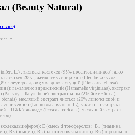
л (Beauty Natural)
dicine)
едством”
inifera L.) , экстракт косточек (95% проантоцианидов); алоэ
ракт листьев 200:1; женьшень сибирский (Eleutherococcus
0,8% элеутерозидов); ямс дикорастущий (Dioscorea villosa),
ина); гамамелис вирджинский (Hamamelis virginiana), экстракт
 (Pausinystalia yohimbе), экстракт коры (2% йохимбина);
 biennis), масляный экстракт листьев (20% линоленовой и
лён посевной (Linum usitatissimum L.), масляный экстракт
ой ПНЖК); авокадо (Persea americana), масляный экстракт
лоты).
 (холекальциферол); E (смесь d-токоферолов); B1 (тиамина
ин); B3 (ниацин); B5 (пантотеновая кислота); B6 (пиридоксина