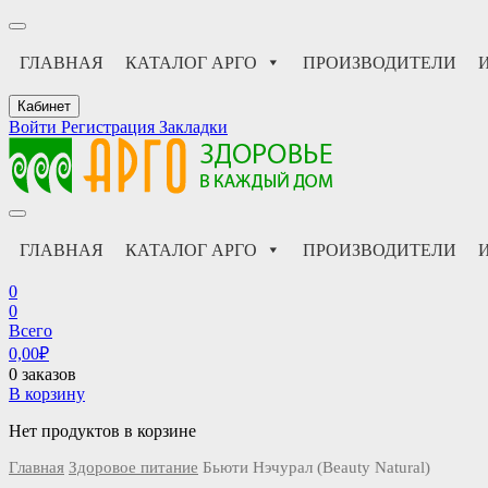
ГЛАВНАЯ
КАТАЛОГ АРГО
ПРОИЗВОДИТЕЛИ
Кабинет
Войти
Регистрация
Закладки
АРГО интернет магазин, доставка в Москве и по всей России
АРГО каталог каталог продукции, официальные цены
ГЛАВНАЯ
КАТАЛОГ АРГО
ПРОИЗВОДИТЕЛИ
0
0
Всего
0,00
₽
0 заказов
В корзину
Нет продуктов в корзине
Главная
Здоровое питание
Бьюти Нэчурал (Beauty Natural)