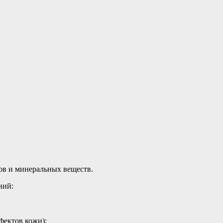
ов и минеральных веществ.
ний:
фектов кожи);