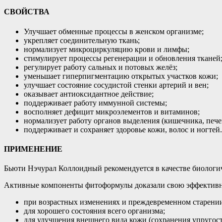
СВОЙСТВА
Улучшает обменные процессы в женском организме;
укрепляет соединительную ткань;
нормализует микроциркуляцию крови и лимфы;
стимулирует процессы регенерации и обновления тканей
регулирует работу сальных и потовых желёз;
уменьшает гиперпигментацию открытых участков кожи;
улучшает состояние сосудистой стенки артерий и вен;
оказывает антиоксидантное действие;
поддерживает работу иммунной системы;
восполняет дефицит микроэлементов и витаминов;
нормализует работу органов выделения (кишечника, пече
поддерживает и сохраняет здоровье кожи, волос и ногтей.
ПРИМЕНЕНИЕ
Бьюти Нэчурал Коллоидный рекомендуется в качестве биологи
Активные компоненты фитоформулы доказали свою эффективно
при возрастных изменениях и преждевременном старении
для хорошего состояния всего организма;
для улучшения внешнего вида кожи (сохранения упругост