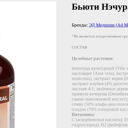
Бьюти Нэчура
Бренды:
ЭД Медицин (Ad Me
“Не является лекарственным ср
СОСТАВ
Целебные растения:
виноград культурный (Vitis v
настоящее (Aloe vera), экст
senticosus), экстракт корня (
экстракт клубня (4% диосген
листьев 4:1; любовное дерево
примула вечерняя (Oenothera
гамма-линоленовой кислот); 
семян (50% альфа-линоленов
плодов (70% олеиновой кис
Витамины
:
С (аскорбиновая кислота); D
гидрохлорид); B2 (рибофлав