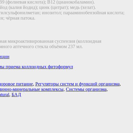
B9 (фолиевая кислота); B12 (цианокобаламин).
 йод (калия йодид); цинк (цитрат); медь (хелат).
етилсульфонилметан; инозитол; парааминобензойная кислота;
н; чёрная патока.
ная микроактивированная суспензия (коллоидная
много аптечного стекла объёмом 237 мл.
ицин
ы приема коллоидных фитоформул
доровое питание
,
Регуляторы систем и функций организма
,
минно-минеральные комплексы
,
Системы организма
,
tural
,
БАД