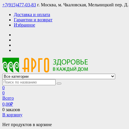
Skip
+7(915)477-03-83
г. Москва, м. Чкаловская, Мельницкий пер. Д.
to
Доставка и оплата
content
Гарантии и возврат
Избранное
АРГО интернет магазин, доставка в Москве и по всей России
АРГО каталог каталог продукции, официальные цены
0
0
Всего
0,00
₽
0 заказов
В корзину
Нет продуктов в корзине