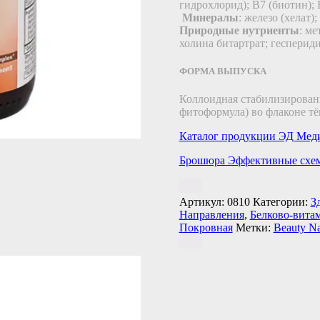
гидрохлорид); B7 (биотин); 
Минералы
: железо (хелат);
Природные нутриенты
: м
холина битартрат; геспериди
ФОРМА ВЫПУСКА
Коллоидная стабилизирован
фитоформула) во флаконе тё
Каталог продукции ЭД Мед
Брошюра Эффективные схем
Артикул:
0810
Категории:
З
Направления
,
Белково-вита
Покровная
Метки:
Beauty Na