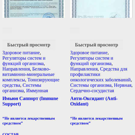
Быстрый просмотр
Быстрый просмотр
Здоровое питание
,
Здоровое питание
,
Регуляторы систем и
Регуляторы систем и
функций организма
,
функций организма
,
Направления
,
Белково-
Направления
,
Средства для
витаминно-минеральные
профилактики
комплексы
,
Тонизирующие
онкологических заболеваний
,
средства
,
Системы
Системы организма
,
Нервная
,
организма
,
Иммунная
Сердечно-сосудистая
Имьюн Саппорт (Immune
Анти-Оксидант (Anti-
Support)
Oxidant)
“Не является лекарственным
“Не является лекарственным
средством”
средством”
СОСТАВ