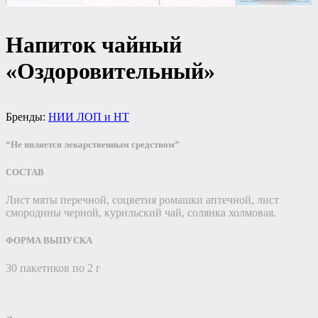
Напиток чайный
«Оздоровительный»
Бренды:
НИИ ЛОП и НТ
“Не является лекарственным средством”
СОСТАВ
Лист мяты перечной, соцветия ромашки аптечной, лист
смородины черной, курильский чай, солянка холмовая.
ФОРМА ВЫПУСКА
30 пакетиков по 2 г