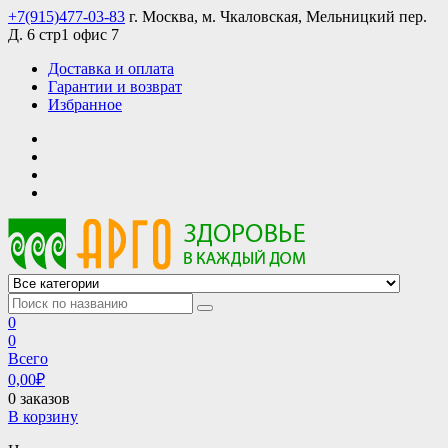
Skip
+7(915)477-03-83
г. Москва, м. Чкаловская, Мельницкий пер.
to
Д. 6 стр1 офис 7
content
Доставка и оплата
Гарантии и возврат
Избранное
АРГО интернет магазин, доставка в Москве и по всей России
АРГО каталог каталог продукции, официальные цены
0
0
Всего
0,00
₽
0 заказов
В корзину