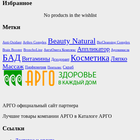
Избранное
No products in the wishlist
Метки
Beauty Natural
Anti-Oxidant
Arthro Complex
BioCleansing Complex
Аппликатор
Brain Booster
BronchoLine
АнгиОмега Комплекс
Аромамасла
БАД
Косметика
Витамины
Ляпко
Дезодорант
Массаж
Скраб
Парфюмерия
Пенталис
АРГО официальный сайт партнера
Лучшие товары компании АРГО в Каталоге АРГО
Ссылки