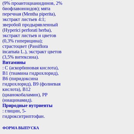
(9% проантоцианидинов, 2%
биофлавоноидов); мята
перечная (Mentha piperita),
экстракт листьев 4:1;
зверобой продырявленный
(Hyperici perforati herba),
экстракт листьев и цветов
(0,3% гиперицина);
страстоцвет (Passiflora
incarnata L.), экстракт цветов
(3,5% витексина).
Витамины
: С (аскорбиновая кислота),
B1 (тиамина гидрохлорид),
B6 (пиридоксина
гидрохлорид), B9 (фолиевая
кислота), В12
(цианокобаламин), РР
(ниацинамид).
Природные нутриенты
: глицин, 5-
гидрокситриптофан.
ФОРМА ВЫПУСКА