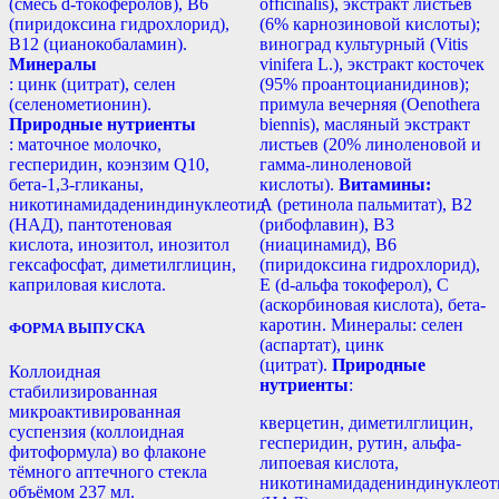
(смесь d-токоферолов), B6
officinalis), экстракт листьев
(пиридоксина гидрохлорид),
(6% карнозиновой кислоты);
B12 (цианокобаламин).
виноград культурный (Vitis
Минералы
vinifera L.), экстракт косточек
: цинк (цитрат), селен
(95% проантоцианидинов);
(селенометионин).
примула вечерняя (Oenothera
Природные нутриенты
biennis), масляный экстракт
: маточное молочко,
листьев (20% линоленовой и
гесперидин, коэнзим Q10,
гамма-линоленовой
бета-1,3-гликаны,
кислоты).
Витамины:
никотинамидадениндинуклеотид
А (ретинола пальмитат), В2
(НАД), пантотеновая
(рибофлавин), В3
кислота, инозитол, инозитол
(ниацинамид), В6
гексафосфат, диметилглицин,
(пиридоксина гидрохлорид),
каприловая кислота.
Е (d-альфа токоферол), С
(аскорбиновая кислота), бета-
каротин. Минералы: селен
ФОРМА ВЫПУСКА
(аспартат), цинк
(цитрат).
Природные
Коллоидная
нутриенты
:
стабилизированная
микроактивированная
кверцетин, диметилглицин,
суспензия (коллоидная
гесперидин, рутин, альфа-
фитоформула) во флаконе
липоевая кислота,
тёмного аптечного стекла
никотинамидадениндинуклеот
объёмом 237 мл.