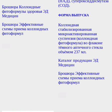
(НАД), супероксиддисмутаза
(СОД).
Брошюра Коллоидные
фитоформулы здоровья ЭД
ФОРМА ВЫПУСКА
Медицин
Брошюра Эффективные
Коллоидная
схемы приема коллоидных
стабилизированная
фитоформул
микроактивированная
суспензия (коллоидная
фитоформула) во флаконе
тёмного аптечного стекла
объёмом 237 мл.
Каталог продукции ЭД
Медицин
Брошюра Эффективные
схемы приема коллоидных
фитоформул