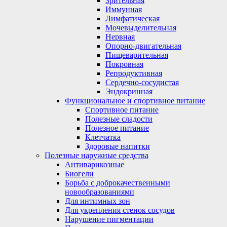
Зрительная
Иммунная
Лимфатическая
Мочевыделительная
Нервная
Опорно-двигательная
Пищеварительная
Покровная
Репродуктивная
Сердечно-сосудистая
Эндокринная
Функциональное и спортивное питание
Спортивное питание
Полезные сладости
Полезное питание
Клетчатка
Здоровые напитки
Полезные наружные средства
Антиварикозные
Биогели
Борьба с доброкачественными
новообразованиями
Для интимных зон
Для укрепления стенок сосудов
Нарушение пигментации