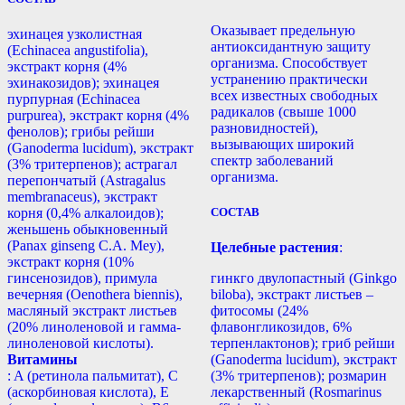
Оказывает предельную
эхинацея узколистная
антиоксидантную защиту
(Echinacea angustifolia),
организма. Способствует
экстракт корня (4%
устранению практически
эхинакозидов); эхинацея
всех известных свободных
пурпурная (Echinacea
радикалов (свыше 1000
purpurea), экстракт корня (4%
разновидностей),
фенолов); грибы рейши
вызывающих широкий
(Ganoderma lucidum), экстракт
спектр заболеваний
(3% тритерпенов); астрагал
организма.
перепончатый (Astragalus
membranaceus), экстракт
корня (0,4% алкалоидов);
СОСТАВ
женьшень обыкновенный
(Panax ginseng С.А. Mey),
Целебные растения
:
экстракт корня (10%
гинсенозидов), примула
гинкго двулопастный (Ginkgo
вечерняя (Oenothera biennis),
biloba), экстракт листьев –
масляный экстракт листьев
фитосомы (24%
(20% линоленовой и гамма-
флавонгликозидов, 6%
линоленовой кислоты).
терпенлактонов); гриб рейши
Витамины
(Ganoderma lucidum), экстракт
: A (ретинола пальмитат), С
(3% тритерпенов); розмарин
(аскорбиновая кислота), E
лекарственный (Rosmarinus