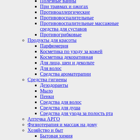
Полезные ванны
При травмах и ожогах
Противоаллергические
Противовоспалительные
Противовоспалительные массажные
средства для суставов
Противогрибковые
Продукты для красоты
Парфюмерия
Косметика по уходу за кожей
Косметика декоративная
Для лица, шеи и декольте
Для волос
Средства ароматерапии
Средства гигиены
Дезодоранты
Мыло
Пенки
Средства для волос
Средства для душа
Средства для ухода за полость рта
Аптечка АРГО
Физиотерапия и массаж на дому
Хозяйство и быт
Бытовая химия