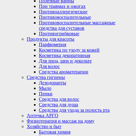
Полезные ванны
При травмах и ожогах
Противоаллергические
Противовоспалительные
Противовоспалительные массажные
средства для суставов
Противогрибковые
Продукты для красоты
Парфюмерия
Косметика по уходу за кожей
Косметика декоративная
Для лица, шеи и декольте
Для волос
Средства ароматерапии
Средства гигиены
Дезодоранты
Мыло
Пенки
Средства для волос
Средства для душа
Средства для ухода за полость рта
Аптечка АРГО
Физиотерапия и массаж на дому
Хозяйство и быт
Бытовая химия