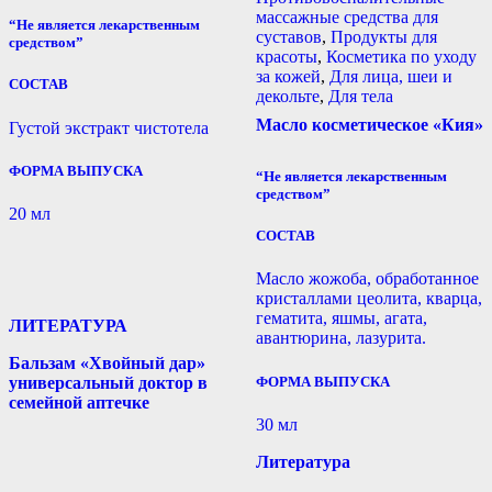
массажные средства для
“Не является лекарственным
суставов
,
Продукты для
средством”
красоты
,
Косметика по уходу
за кожей
,
Для лица, шеи и
СОСТАВ
декольте
,
Для тела
Масло косметическое «Кия»
Густой экстракт чистотела
ФОРМА ВЫПУСКА
“Не является лекарственным
средством”
20 мл
СОСТАВ
Масло жожоба, обработанное
кристаллами цеолита, кварца,
гематита, яшмы, агата,
ЛИТЕРАТУРА
авантюрина, лазурита.
Бальзам «Хвойный дар»
ФОРМА ВЫПУСКА
универсальный доктор в
семейной аптечке
30 мл
Литература