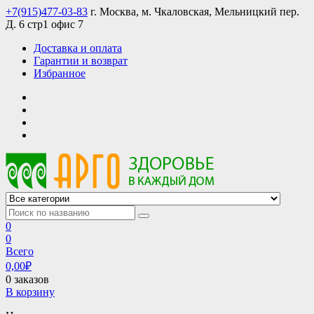
Skip
+7(915)477-03-83
г. Москва, м. Чкаловская, Мельницкий пер.
to
Д. 6 стр1 офис 7
content
Доставка и оплата
Гарантии и возврат
Избранное
АРГО интернет магазин, доставка в Москве и по всей России
АРГО каталог каталог продукции, официальные цены
0
0
Всего
0,00
₽
0 заказов
В корзину