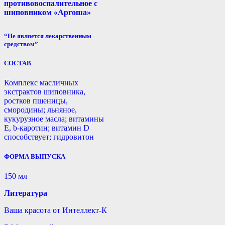
противовоспалительное с
шиповником «Аргоша»
“Не является лекарственным
средством”
СОСТАВ
Комплекс масличных
экстрактов шиповника,
ростков пшеницы,
смородины; льняное,
кукурузное масла; витамины
Е, b-каротин; витамин D
способствует; гидровитон
ФОРМА ВЫПУСКА
150 мл
Литература
Ваша красота от Интеллект-К