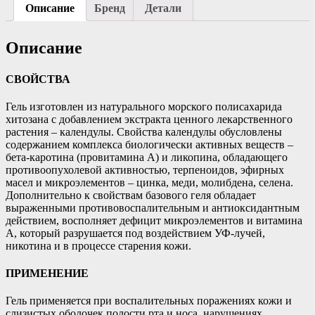
Описание
Бренд
Детали
Описание
СВОЙСТВА
Гель изготовлен из натурального морского полисахарида
хитозана с добавлением экстракта ценного лекарственного
растения – календулы. Свойства календулы обусловлены
содержанием комплекса биологически активных веществ –
бета-каротина (провитамина А) и ликопина, обладающего
противоопухолевой активностью, терпеноидов, эфирных
масел и микроэлементов – цинка, меди, молибдена, селена.
Дополнительно к свойствам базового геля обладает
выраженными противовоспалительным и антиоксидантным
действием, восполняет дефицит микроэлементов и витамина
А, который разрушается под воздействием УФ-лучей,
никотина и в процессе старения кожи.
ПРИМЕНЕНИЕ
Гель применяется при воспалительных поражениях кожи и
слизистых оболочек полости рта и носа, нарушениях