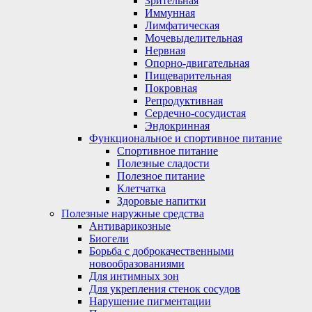
Зрительная
Иммунная
Лимфатическая
Мочевыделительная
Нервная
Опорно-двигательная
Пищеварительная
Покровная
Репродуктивная
Сердечно-сосудистая
Эндокринная
Функциональное и спортивное питание
Спортивное питание
Полезные сладости
Полезное питание
Клетчатка
Здоровые напитки
Полезные наружные средства
Антиварикозные
Биогели
Борьба с доброкачественными
новообразованиями
Для интимных зон
Для укрепления стенок сосудов
Нарушение пигментации