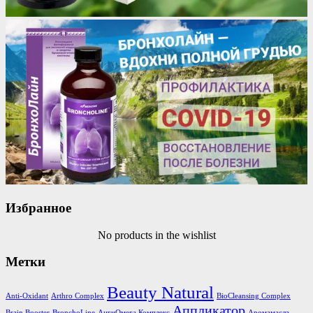
Избранное
No products in the wishlist
Метки
Beauty Natural
Anti-Oxidant
Arthro Complex
BioCleansing Complex
Аппликатор
Brain Booster
BronchoLine
АнгиОмега Комплекс
Аромамасла