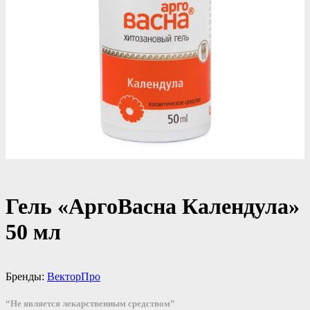
Гель «АргоВасна Календула»
50 мл
Бренды:
ВекторПро
“Не является лекарственным средством”