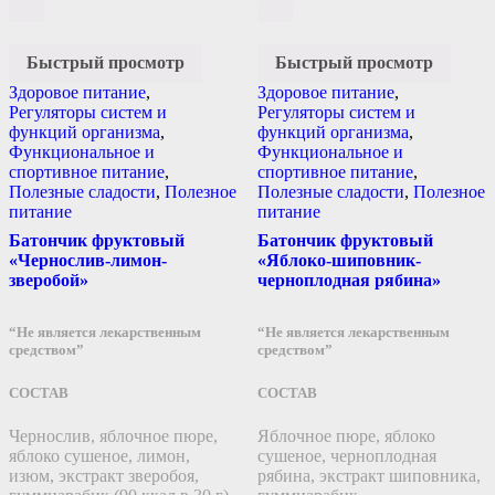
Быстрый просмотр
Быстрый просмотр
Здоровое питание
,
Здоровое питание
,
Регуляторы систем и
Регуляторы систем и
функций организма
,
функций организма
,
Функциональное и
Функциональное и
спортивное питание
,
спортивное питание
,
Полезные сладости
,
Полезное
Полезные сладости
,
Полезное
питание
питание
Батончик фруктовый
Батончик фруктовый
«Чернослив-лимон-
«Яблоко-шиповник-
зверобой»
черноплодная рябина»
“Не является лекарственным
“Не является лекарственным
средством”
средством”
СОСТАВ
СОСТАВ
Чернослив, яблочное пюре,
Яблочное пюре, яблоко
яблоко сушеное, лимон,
сушеное, черноплодная
изюм, экстракт зверобоя,
рябина, экстракт шиповника,