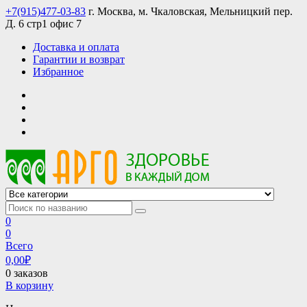
Skip
+7(915)477-03-83
г. Москва, м. Чкаловская, Мельницкий пер.
to
Д. 6 стр1 офис 7
content
Доставка и оплата
Гарантии и возврат
Избранное
АРГО интернет магазин, доставка в Москве и по всей России
АРГО каталог каталог продукции, официальные цены
0
0
Всего
0,00
₽
0 заказов
В корзину