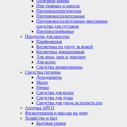
Полезные ванны
При травмах и ожогах
Противоаллергические
Противовоспалительные
Противовоспалительные массажные
средства для суставов
Противогрибковые
Продукты для красоты
Парфюмерия
Косметика по уходу за кожей
Косметика декоративная
Для лица, шеи и декольте
Для волос
Средства ароматерапии
Средства гигиены
Дезодоранты
Мыло
Пенки
Средства для волос
Средства для душа
Средства для ухода за полость рта
Аптечка АРГО
Физиотерапия и массаж на дому
Хозяйство и быт
Бытовая химия