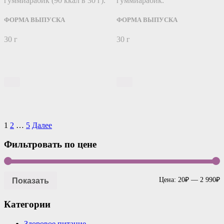
гуммиарабик (90 ккал в 30 г).
гуммиарабик.
ФОРМА ВЫПУСКА
ФОРМА ВЫПУСКА
30 г
30 г
Навигация
1
2
…
5
Далее
по
Фильтровать по цене
записям
Показать
Цена:
20₽
—
2 990₽
Категории
Здоровое питание