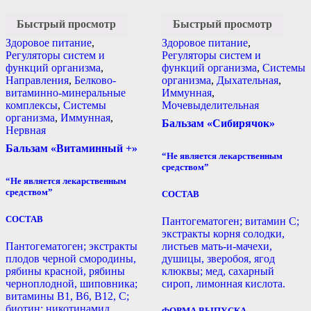
Быстрый просмотр
Быстрый просмотр
Здоровое питание
,
Здоровое питание
,
Регуляторы систем и
Регуляторы систем и
функций организма
,
функций организма
,
Системы
Направления
,
Белково-
организма
,
Дыхательная
,
витаминно-минеральные
Иммунная
,
комплексы
,
Системы
Мочевыделительная
организма
,
Иммунная
,
Бальзам «Сибирячок»
Нервная
Бальзам «Витаминный +»
“Не является лекарственным
средством”
“Не является лекарственным
средством”
СОСТАВ
СОСТАВ
Пантогематоген; витамин С;
экстракты корня солодки,
Пантогематоген; экстракты
листьев мать-и-мачехи,
плодов черной смородины,
душицы, зверобоя, ягод
рябины красной, рябины
клюквы; мед, сахарный
черноплодной, шиповника;
сироп, лимонная кислота.
витамины B1, B6, B12, С;
биотин; никотинамид,
ФОРМА ВЫПУСКА