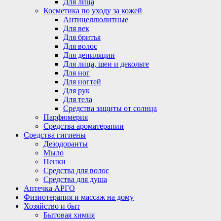
Для лица
Косметика по уходу за кожей
Антицеллюлитные
Для век
Для бритья
Для волос
Для депиляции
Для лица, шеи и декольте
Для ног
Для ногтей
Для рук
Для тела
Средства защиты от солнца
Парфюмерия
Средства ароматерапии
Средства гигиены
Дезодоранты
Мыло
Пенки
Средства для волос
Средства для душа
Аптечка АРГО
Физиотерапия и массаж на дому
Хозяйство и быт
Бытовая химия