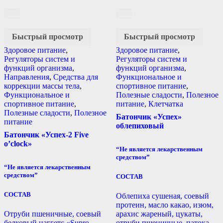
Быстрый просмотр
Быстрый просмотр
Здоровое питание
,
Здоровое питание
,
Регуляторы систем и
Регуляторы систем и
функций организма
,
функций организма
,
Направления
,
Средства для
Функциональное и
коррекции массы тела
,
спортивное питание
,
Функциональное и
Полезные сладости
,
Полезное
спортивное питание
,
питание
,
Клетчатка
Полезные сладости
,
Полезное
Батончик «Успех»
питание
облепиховый
Батончик «Успех-2 Five
o’clock»
“Не является лекарственным
средством”
“Не является лекарственным
средством”
СОСТАВ
СОСТАВ
Облепиха сушеная, соевый
протеин, масло какао, изюм,
Отруби пшеничные, соевый
арахис жареный, цукаты,
белковый наггетс «Supro
отруби пшеничные, патока