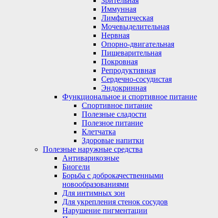
Зрительная
Иммунная
Лимфатическая
Мочевыделительная
Нервная
Опорно-двигательная
Пищеварительная
Покровная
Репродуктивная
Сердечно-сосудистая
Эндокринная
Функциональное и спортивное питание
Спортивное питание
Полезные сладости
Полезное питание
Клетчатка
Здоровые напитки
Полезные наружные средства
Антиварикозные
Биогели
Борьба с доброкачественными
новообразованиями
Для интимных зон
Для укрепления стенок сосудов
Нарушение пигментации