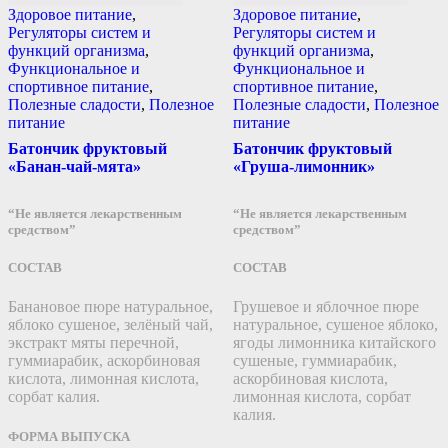
Здоровое питание
,
Здоровое питание
,
Регуляторы систем и
Регуляторы систем и
функций организма
,
функций организма
,
Функциональное и
Функциональное и
спортивное питание
,
спортивное питание
,
Полезные сладости
,
Полезное
Полезные сладости
,
Полезное
питание
питание
Батончик фруктовый
Батончик фруктовый
«Банан-чай-мята»
«Груша-лимонник»
“Не является лекарственным
“Не является лекарственным
средством”
средством”
СОСТАВ
СОСТАВ
Банановое пюре натуральное,
Грушевое и яблочное пюре
яблоко сушеное, зелёный чай,
натуральное, сушеное яблоко,
экстракт мяты перечной,
ягоды лимонника китайского
гуммиарабик, аскорбиновая
сушеные, гуммиарабик,
кислота, лимонная кислота,
аскорбиновая кислота,
сорбат калия.
лимонная кислота, сорбат
калия.
ФОРМА ВЫПУСКА