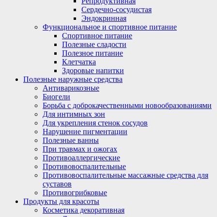
Репродуктивная
Сердечно-сосудистая
Эндокринная
Функциональное и спортивное питание
Спортивное питание
Полезные сладости
Полезное питание
Клетчатка
Здоровые напитки
Полезные наружные средства
Антиварикозные
Биогели
Борьба с доброкачественными новообразованиями
Для интимных зон
Для укрепления стенок сосудов
Нарушение пигментации
Полезные ванны
При травмах и ожогах
Противоаллергические
Противовоспалительные
Противовоспалительные массажные средства для
суставов
Противогрибковые
Продукты для красоты
Косметика декоративная