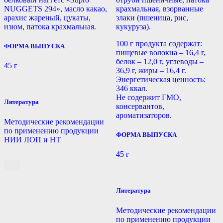
NUGGETS 294», масло какао,
крахмальная, взорванные
арахис жареный, цукаты,
злаки (пшеница, рис,
изюм, патока крахмальная.
кукуруза).
100 г продукта содержат:
ФОРМА ВЫПУСКА
пищевые волокна – 16,4 г,
белок – 12,0 г, углеводы –
45 г
36,9 г, жиры – 16,4 г.
Энергетическая ценность:
346 ккал.
Не содержит ГМО,
Литература
консервантов,
ароматизаторов.
Методические рекомендации
по применению продукции
ФОРМА ВЫПУСКА
НИИ ЛОП и НТ
45 г
Литература
Методические рекомендации
по применению продукции