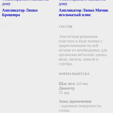
дому
дому
Аппликатор Ляпко
Аппликатор Ляпко Мячик
Брошюра
игольчатый плюс
СОСТАВ
Эластичная резиновая
пластина в виде валика с
закрепленными на ней
иглами из необходимых для
организма металлов: цинка,
меди, железа, никеля и
серебра.
ФОРМА ВЫПУСКА
Шаг игл:
4,0 мм.
Диаметр
55 мм.
Зоны применения
: ладонные поверхности,
стопы.