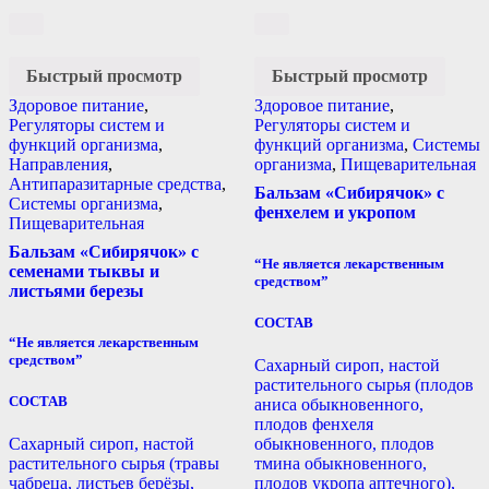
Быстрый просмотр
Быстрый просмотр
Здоровое питание
,
Здоровое питание
,
Регуляторы систем и
Регуляторы систем и
функций организма
,
функций организма
,
Системы
Направления
,
организма
,
Пищеварительная
Антипаразитарные средства
,
Бальзам «Сибирячок» с
Системы организма
,
фенхелем и укропом
Пищеварительная
Бальзам «Сибирячок» с
“Не является лекарственным
семенами тыквы и
средством”
листьями березы
СОСТАВ
“Не является лекарственным
средством”
Сахарный сироп, настой
растительного сырья (плодов
СОСТАВ
аниса обыкновенного,
плодов фенхеля
Сахарный сироп, настой
обыкновенного, плодов
растительного сырья (травы
тмина обыкновенного,
чабреца, листьев берёзы,
плодов укропа аптечного),