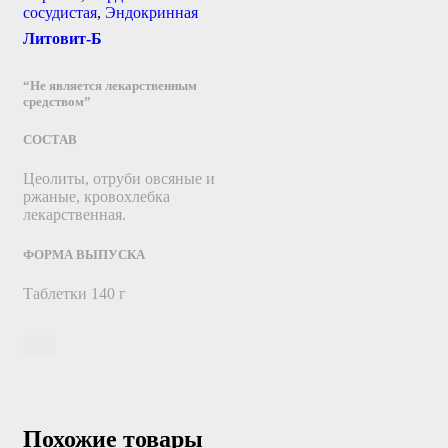
сосудистая
,
Эндокринная
Литовит-Б
“Не является лекарственным
средством”
СОСТАВ
Цеолиты, отруби овсяные и
ржаные, кровохлебка
лекарственная.
ФОРМА ВЫПУСКА
Таблетки 140 г
Похожие товары