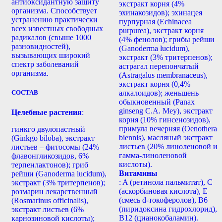
антиоксидантную защиту
экстракт корня (4%
организма. Способствует
эхинакозидов); эхинацея
устранению практически
пурпурная (Echinacea
всех известных свободных
purpurea), экстракт корня
радикалов (свыше 1000
(4% фенолов); грибы рейши
разновидностей),
(Ganoderma lucidum),
вызывающих широкий
экстракт (3% тритерпенов);
спектр заболеваний
астрагал перепончатый
организма.
(Astragalus membranaceus),
экстракт корня (0,4%
СОСТАВ
алкалоидов); женьшень
обыкновенный (Panax
ginseng С.А. Mey), экстракт
Целебные растения
:
корня (10% гинсенозидов),
примула вечерняя (Oenothera
гинкго двулопастный
biennis), масляный экстракт
(Ginkgo biloba), экстракт
листьев (20% линоленовой и
листьев – фитосомы (24%
гамма-линоленовой
флавонгликозидов, 6%
кислоты).
терпенлактонов); гриб
Витамины
рейши (Ganoderma lucidum),
: A (ретинола пальмитат), С
экстракт (3% тритерпенов);
(аскорбиновая кислота), E
розмарин лекарственный
(смесь d-токоферолов), B6
(Rosmarinus officinalis),
(пиридоксина гидрохлорид),
экстракт листьев (6%
B12 (цианокобаламин).
карнозиновой кислоты);