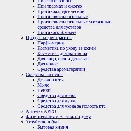
Полезные ванны
При травмах и ожогах
Противоаллергические
Противовоспалительные
Противовоспалительные массажные
средства для суставов
Противогрибковые
Продукты для красоты
Парфюмерия
Косметика по уходу за кожей
Косметика декоративная
Для лица, шеи и декольте
Для волос
Средства ароматерапии
Средства гигиены
Дезодоранты
Мыло
Пенки
Средства для волос
Средства для душа
Средства для ухода за полость рта
Аптечка АРГО
Физиотерапия и массаж на дому
Хозяйство и быт
Бытовая химия