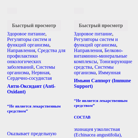
Быстрый просмотр
Быстрый просмотр
Здоровое питание
,
Здоровое питание
,
Регуляторы систем и
Регуляторы систем и
функций организма
,
функций организма
,
Направления
,
Средства для
Направления
,
Белково-
профилактики
витаминно-минеральные
онкологических
комплексы
,
Тонизирующие
заболеваний
,
Системы
средства
,
Системы
организма
,
Нервная
,
организма
,
Иммунная
Сердечно-сосудистая
Имьюн Саппорт (Immune
Анти-Оксидант (Anti-
Support)
Oxidant)
“Не является лекарственным
средством”
“Не является лекарственным
средством”
СОСТАВ
эхинацея узколистная
Оказывает предельную
(Echinacea angustifolia),