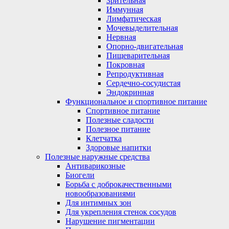
Зрительная
Иммунная
Лимфатическая
Мочевыделительная
Нервная
Опорно-двигательная
Пищеварительная
Покровная
Репродуктивная
Сердечно-сосудистая
Эндокринная
Функциональное и спортивное питание
Спортивное питание
Полезные сладости
Полезное питание
Клетчатка
Здоровые напитки
Полезные наружные средства
Антиварикозные
Биогели
Борьба с доброкачественными
новообразованиями
Для интимных зон
Для укрепления стенок сосудов
Нарушение пигментации