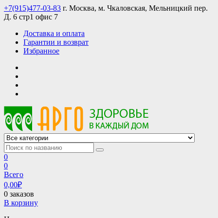
Skip
+7(915)477-03-83
г. Москва, м. Чкаловская, Мельницкий пер.
to
Д. 6 стр1 офис 7
content
Доставка и оплата
Гарантии и возврат
Избранное
АРГО интернет магазин, доставка в Москве и по всей России
АРГО каталог каталог продукции, официальные цены
0
0
Всего
0,00
₽
0 заказов
В корзину