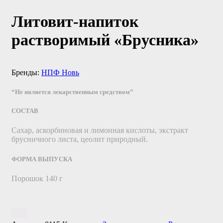
Литовит-напиток
растворимый «Брусника»
Бренды:
НПФ Новь
“Не является лекарственным средством”
СОСТАВ
Сахар, аскорбиновая и лимонная кислоты, экстракт
брусничного листа, цеолит природный.
ФОРМА ВЫПУСКА
Порошок 140 г