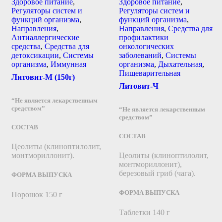
Здоровое питание
,
Здоровое питание
,
Регуляторы систем и
Регуляторы систем и
функций организма
,
функций организма
,
Направления
,
Направления
,
Средства для
Антиаллергические
профилактики
средства
,
Средства для
онкологических
детоксикации
,
Системы
заболеваний
,
Системы
организма
,
Иммунная
организма
,
Дыхательная
,
Пищеварительная
Литовит-М (150г)
Литовит-Ч
“Не является лекарственным
средством”
“Не является лекарственным
средством”
СОСТАВ
СОСТАВ
Цеолиты (клиноптилолит,
монтмориллонит).
Цеолиты (клиноптилолит,
монтмориллонит),
березовый гриб (чага).
ФОРМА ВЫПУСКА
ФОРМА ВЫПУСКА
Порошок 150 г
Таблетки 140 г