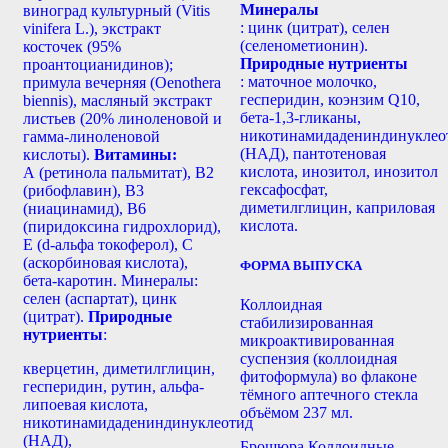
Минералы
виноград культурный (Vitis
: цинк (цитрат), селен
vinifera L.), экстракт
(селенометионин).
косточек (95%
Природные нутриенты
проантоцианидинов);
: маточное молочко,
примула вечерняя (Oenothera
гесперидин, коэнзим Q10,
biennis), масляный экстракт
бета-1,3-гликаны,
листьев (20% линоленовой и
никотинамидадениндинуклео
гамма-линоленовой
(НАД), пантотеновая
кислоты).
Витамины:
кислота, инозитол, инозитол
А (ретинола пальмитат), В2
гексафосфат,
(рибофлавин), В3
диметилглицин, каприловая
(ниацинамид), В6
кислота.
(пиридоксина гидрохлорид),
Е (d-альфа токоферол), С
(аскорбиновая кислота),
ФОРМА ВЫПУСКА
бета-каротин. Минералы:
селен (аспартат), цинк
Коллоидная
(цитрат).
Природные
стабилизированная
нутриенты
:
микроактивированная
суспензия (коллоидная
кверцетин, диметилглицин,
фитоформула) во флаконе
гесперидин, рутин, альфа-
тёмного аптечного стекла
липоевая кислота,
объёмом 237 мл.
никотинамидадениндинуклеотид
(НАД),
Брошюра Коллоидные