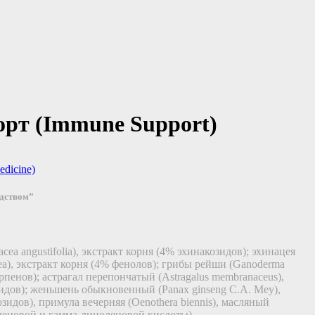
рт (Immune Support)
dicine)
едством”
cea angustifolia), экстракт корня (4% эхинакозидов); эхинацея
ea), экстракт корня (4% фенолов); грибы рейши (Ganoderma
ерпенов); астрагал перепончатый (Astragalus membranaceus),
оидов); женьшень обыкновенный (Panax ginseng С.А. Mey),
зидов), примула вечерняя (Oenothera biennis), масляный
леновой и гамма-линоленовой кислоты).