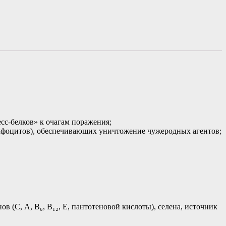
есс-белков» к очагам поражения;
имфоцитов), обеспечивающих уничтожение чужеродных агентов;
(С, А, В₆, В₁₂, Е, пантотеновой кислоты), селена, источник