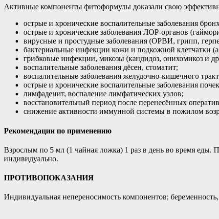
Активные компоненты фитоформулы доказали свою эффективно
острые и хронические воспалительные заболевания бронх
острые и хронические заболевания ЛОР-органов (гайморит
вирусные и простудные заболевания (ОРВИ, грипп, герпе
бактериальные инфекции кожи и подкожной клетчатки (аб
грибковые инфекции, микозы (кандидоз, онихомикоз и др.
воспалительные заболевания дёсен, стоматит;
воспалительные заболевания желудочно-кишечного тракта
острые и хронические воспалительные заболевания почек
лимфаденит, воспаление лимфатических узлов;
восстановительный период после перенесённых оператив
снижение активности иммунной системы в пожилом возр
Рекомендации по применению
Взрослым по 5 мл (1 чайная ложка) 1 раз в день во время еды
индивидуально.
ПРОТИВОПОКАЗАНИЯ
Индивидуальная непереносимость компонентов; беременность,