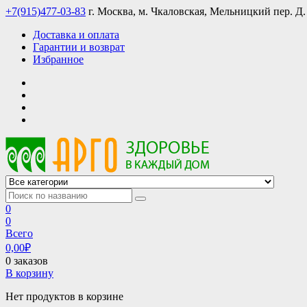
Skip
+7(915)477-03-83
г. Москва, м. Чкаловская, Мельницкий пер. Д.
to
Доставка и оплата
content
Гарантии и возврат
Избранное
АРГО интернет магазин, доставка в Москве и по всей России
АРГО каталог каталог продукции, официальные цены
0
0
Всего
0,00
₽
0 заказов
В корзину
Нет продуктов в корзине