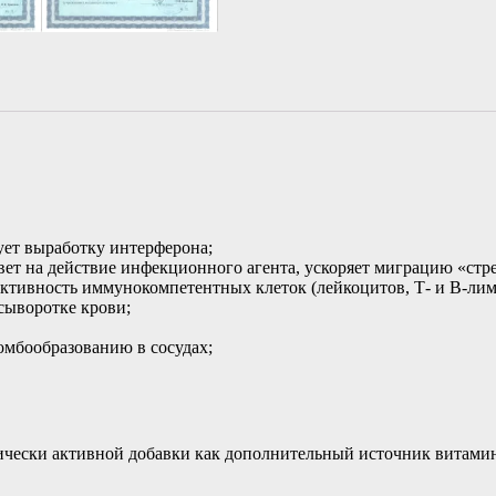
ует выработку интерферона;
твет на действие инфекционного агента, ускоряет миграцию «стр
и активность иммунокомпетентных клеток (лейкоцитов, Т- и В-л
сыворотке крови;
омбообразованию в сосудах;
ески активной добавки как дополнительный источник витаминов 