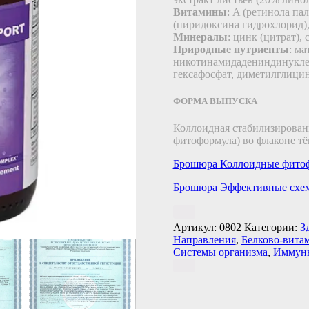
Витамины
: A (ретинола па
(пиридоксина гидрохлорид),
Минералы
: цинк (цитрат),
Природные нутриенты
: ма
никотинамидадениндинуклео
гексафосфат, диметилглицин
ФОРМА ВЫПУСКА
Коллоидная стабилизирован
фитоформула) во флаконе тё
Брошюра Коллоидные фито
Брошюра Эффективные схем
Артикул:
0802
Категории:
З
Направления
,
Белково-вита
Системы организма
,
Иммун