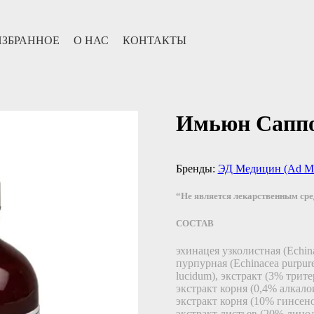
ИЗБРАННОЕ
О НАС
КОНТАКТЫ
Имьюн Саппо
Бренды:
ЭД Медицин (Ad Me
“Не является лекарственным ср
СОСТАВ
эхинацея узколистная (Echina
пурпурная (Echinacea purpur
lucidum), экстракт (3% трит
экстракт корня (0,4% алкал
экстракт корня (10% гинсено
экстракт листьев (20% лино