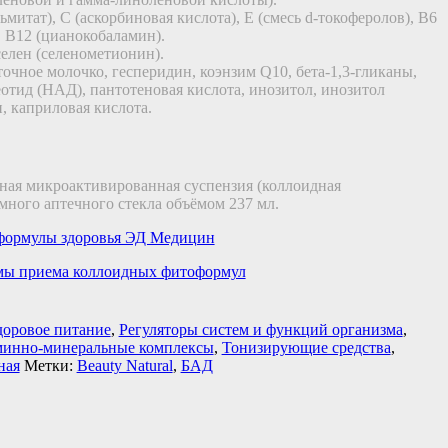
льмитат), С (аскорбиновая кислота), E (смесь d-токоферолов), B6
 B12 (цианокобаламин).
 селен (селенометионин).
точное молочко, гесперидин, коэнзим Q10, бета-1,3-гликаны,
тид (НАД), пантотеновая кислота, инозитол, инозитол
, каприловая кислота.
ная микроактивированная суспензия (коллоидная
много аптечного стекла объёмом 237 мл.
формулы здоровья ЭД Медицин
ы приема коллоидных фитоформул
доровое питание
,
Регуляторы систем и функций организма
,
минно-минеральные комплексы
,
Тонизирующие средства
,
ная
Метки:
Beauty Natural
,
БАД