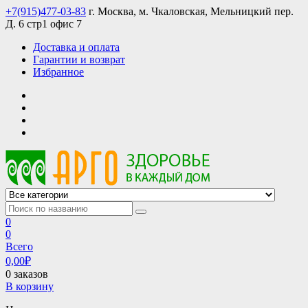
Skip
+7(915)477-03-83
г. Москва, м. Чкаловская, Мельницкий пер.
to
Д. 6 стр1 офис 7
content
Доставка и оплата
Гарантии и возврат
Избранное
АРГО интернет магазин, доставка в Москве и по всей России
АРГО каталог каталог продукции, официальные цены
0
0
Всего
0,00
₽
0 заказов
В корзину