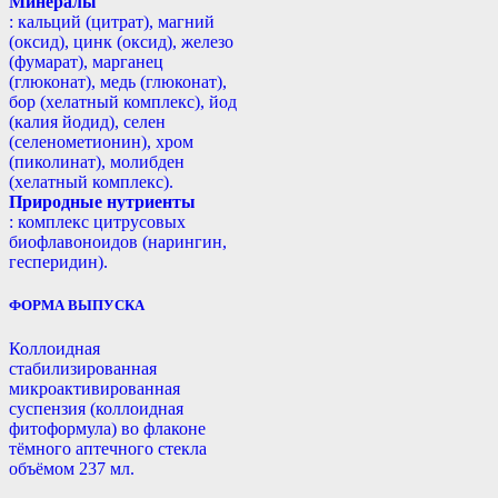
Минералы
: кальций (цитрат), магний
(оксид), цинк (оксид), железо
(фумарат), марганец
(глюконат), медь (глюконат),
бор (хелатный комплекс), йод
(калия йодид), селен
(селенометионин), хром
(пиколинат), молибден
(хелатный комплекс).
Природные нутриенты
: комплекс цитрусовых
биофлавоноидов (нарингин,
гесперидин).
ФОРМА ВЫПУСКА
Коллоидная
стабилизированная
микроактивированная
суспензия (коллоидная
фитоформула) во флаконе
тёмного аптечного стекла
объёмом 237 мл.