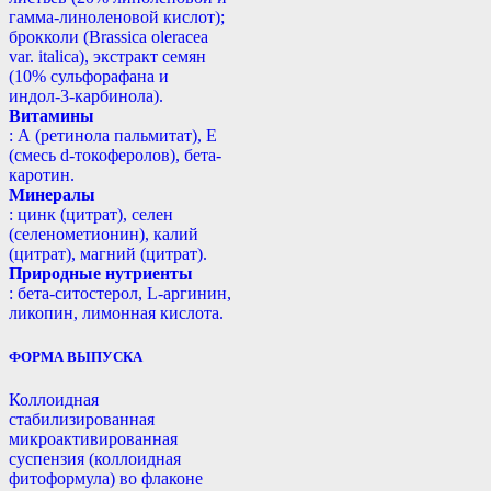
гамма-линоленовой кислот);
брокколи (Brassica oleracea
var. italica), экстракт семян
(10% сульфорафана и
индол-3-карбинола).
Витамины
: А (ретинола пальмитат), Е
(смесь d-токоферолов), бета-
каротин.
Минералы
: цинк (цитрат), селен
(селенометионин), калий
(цитрат), магний (цитрат).
Природные нутриенты
: бета-ситостерол, L-аргинин,
ликопин, лимонная кислота.
ФОРМА ВЫПУСКА
Коллоидная
стабилизированная
микроактивированная
суспензия (коллоидная
фитоформула) во флаконе