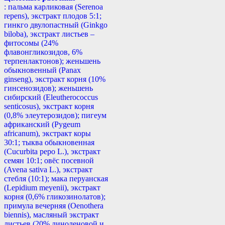
: пальма карликовая (Serenoa
repens), экстракт плодов 5:1;
гинкго двулопастный (Ginkgo
biloba), экстракт листьев –
фитосомы (24%
флавонгликозидов, 6%
терпенлактонов); женьшень
обыкновенный (Panax
ginseng), экстракт корня (10%
гинсенозидов); женьшень
сибирский (Eleutherococcus
senticosus), экстракт корня
(0,8% элеутерозидов); пигеум
африканский (Pygeum
africanum), экстракт коры
30:1; тыква обыкновенная
(Cucurbita реро L.), экстракт
семян 10:1; овёс посевной
(Avena sativa L.), экстракт
стебля (10:1); мака перуанская
(Lepidium meyenii), экстракт
корня (0,6% гликозинолатов);
примула вечерняя (Oenothera
biennis), масляный экстракт
листьев (20% линоленовой и