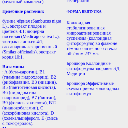
гесперидин.
(хелатный комплекс).
Целебные растения:
ФОРМА ВЫПУСКА
бузина чёрная (Sambucus nigra
Коллоидная
L)., экстракт плодов и
стабилизированная
цветков 4:1; люцерна
микроактивированная
посевная (Medicago sativa L.),
суспензия (коллоидная
экстракт листьев 4:1;
фитоформула) во флаконе
сассапариль лекарственный
тёмного аптечного стекла
(Smilax officinalis), экстракт
объёмом 237 мл.
корня 10:1.
Брошюра Коллоидные
Витамины
фитоформулы здоровья ЭД
: A (бета-каротин), B1
Медицин
(тиамина гидрохлорид), B2
(рибофлавин), B3 (ниацин),
Брошюра Эффективные
B5 (пантотеновая кислота),
схемы приема коллоидных
B6 (пиридоксина
фитоформул
гидрохлорид), B7 (биотин),
B9 (фолиевая кислота), B12
(цианокобаламин), С
(аскорбиновая кислота), D
(холекальциферол), E (смесь
d-токоферолов).