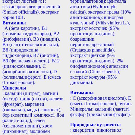
экстракт листьев 4:1;
терпенлактонов); центелла
сассапариль лекарственный
азиатская (Hydrocotyle
(Smilax officinalis), экстракт
asiatica), экстракт травы (10%
корня 10:1.
азиатикозидов); виноград
Витамины
культурный (Vitis vinifera L.),
: A (бета-каротин), B1
экстракт косточек (95%
(тиамина гидрохлорид), B2
проантоцианидинов);
(рибофлавин), B3 (ниацин),
боярышник
B5 (пантотеновая кислота),
перистонадрезанный
B6 (пиридоксина
(Crataegus pinnatifida),
гидрохлорид), B7 (биотин),
экстракт цветков (9%
B9 (фолиевая кислота), B12
проантоцианидинов), 2%
(цианокобаламин), С
биофлавоноидов); апельсин
(аскорбиновая кислота), D
сладкий (Citrus sinensis),
(холекальциферол), E (смесь
экстракт кожуры (95%
d-токоферолов).
диосмина).
Минералы
Витамины
: кальций (цитрат), магний
: С (аскорбиновая кислота), Е
(оксид), цинк (оксид), железо
(смесь d-токоферолов), рутин.
(фумарат), марганец
Минералы: кальций (лактат),
(глюконат), медь (глюконат),
фосфор (трикальция фосфат).
бор (хелатный комплекс), йод
(калия йодид), селен
Природные нутриенты
(селенометионин), хром
: кверцетин, пикногенол,
(пиколинат), молибден