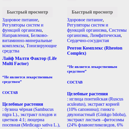
Быстрый просмотр
Быстрый просмотр
Здоровое питание
,
Здоровое питание
,
Регуляторы систем и
Регуляторы систем и
функций организма
,
функций организма
,
Системы
Направления
,
Белково-
организма
,
Лимфатическая
,
витаминно-минеральные
Сердечно-сосудистая
комплексы
,
Тонизирующие
Реотон Комплекс (Rheoton
средства
Complex)
Лайф Малти Фактор (Life
Multi Factor)
“Не является лекарственным
средством”
“Не является лекарственным
средством”
СОСТАВ
СОСТАВ
Целебные растения
: иглица понтийская (Ruscus
Целебные растения
aculeatus), экстракт корней
: бузина чёрная (Sambucus
(10% сапонина); гинкго
nigra L)., экстракт плодов и
двулопастный (Ginkgo biloba),
цветков 4:1; люцерна
экстракт листьев –фитосомы
посевная (Medicago sativa L.),
(24% флавонгликозидов, 6%