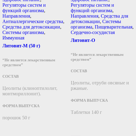
Регуляторы систем и
Регуляторы систем и
функций организма
,
функций организма
,
Направления
,
Направления
,
Средства для
Антиаллергические средства
,
детоксикации
,
Системы
Средства для детоксикации
,
организма
,
Пищеварительная
,
Системы организма
,
Сердечно-сосудистая
Иммунная
Литовит-О
Литовит-М (50 г)
“Не является лекарственным
средством”
“Не является лекарственным
средством”
СОСТАВ
СОСТАВ
Цеолиты, отруби овсяные и
Цеолиты (клиноптилолит,
ржаные.
монтмориллонит).
ФОРМА ВЫПУСКА
ФОРМА ВЫПУСКА
Таблетки 140 г
порошок 50 г