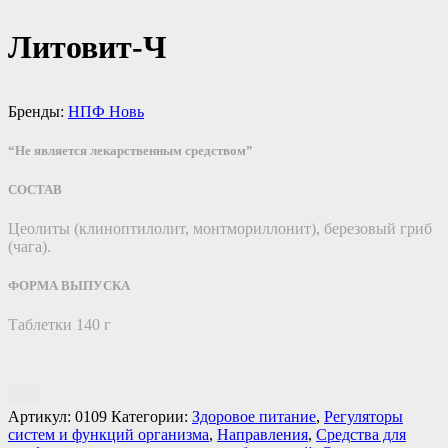
Литовит-Ч
Бренды:
НПФ Новь
“Не является лекарственным средством”
СОСТАВ
Цеолиты (клиноптилолит, монтмориллонит), березовый гриб
(чага).
ФОРМА ВЫПУСКА
Таблетки 140 г
Артикул:
0109
Категории:
Здоровое питание
,
Регуляторы
систем и функций организма
,
Направления
,
Средства для