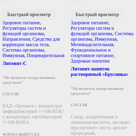
Быстрый просмотр
Быстрый просмотр
Здоровое питание
,
Здоровое питание
,
Регуляторы систем и
Регуляторы систем и
функций организма
,
функций организма
,
Системы
Направления
,
Средства для
организма
,
Иммунная
,
коррекции массы тела
,
Мочевыделительная
,
Системы организма
,
Функциональное и
Иммунная
,
Пищеварительная
спортивное питание
,
Здоровые напитки
Литовит-С
Литовит-напиток
растворимый «Брусника»
“Не является лекарственным
средством”
“Не является лекарственным
средством”
СОСТАВ
СОСТАВ
БАД «Литовит», концентрат
бифидобактерий 1×108 КОЕ/
г, концентрат лактобактерий
Сахар, аскорбиновая и
1×108 КОЕ/г.
лимонная кислоты, экстракт
брусничного листа, цеолит
природный.
ФОРМА ВЫПУСКА