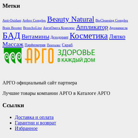
Метки
Beauty Natural
Anti-Oxidant
Arthro Complex
BioCleansing Complex
Аппликатор
Brain Booster
BronchoLine
АнгиОмега Комплекс
Аромамасла
БАД
Косметика
Витамины
Ляпко
Дезодорант
Массаж
Скраб
Парфюмерия
Пенталис
АРГО официальный сайт партнера
Лучшие товары компании АРГО в Каталоге АРГО
Ссылки
Доставка и оплата
Гарантии и возврат
Избранное