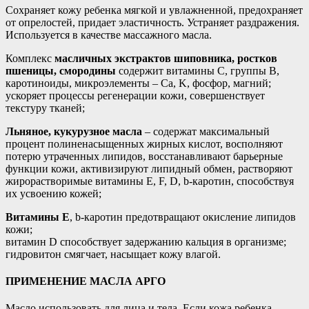
Сохраняет кожу ребенка мягкой и увлажненной, предохраняет
от опрелостей, придает эластичность. Устраняет раздражения.
Используется в качестве массажного масла.
Комплекс
масличных экстрактов шиповника, ростков
пшеницы, смородины
содержит витамины С, группы В,
каротиноиды, микроэлементы – Ca, K, фосфор, магний;
ускоряет процессы регенерации кожи, совершенствует
текстуру тканей;
Льняное, кукурузное масла
– содержат максимальный
процент полиненасыщенных жирных кислот, восполняют
потерю утраченных липидов, восстанавливают барьерные
функции кожи, активизируют липидный обмен, растворяют
жирорастворимые витамины E, F, D, b-каротин, способствуя
их усвоению кожей;
Витамины Е
, b-каротин предотвращают окисление липидов
кожи;
витамин D способствует задержанию кальция в организме;
гидровитон смягчает, насыщает кожу влагой.
ПРИМЕНЕНИЕ МАСЛА АРГО
Масло использовать для лица и тела. Если кожа ребенка