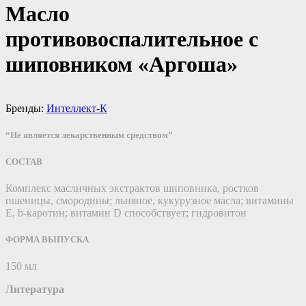
Масло
противовоспалительное с
шиповником «Аргоша»
Бренды:
Интеллект-К
“Не является лекарственным средством”
СОСТАВ
Комплекс масличных экстрактов шиповника, ростков
пшеницы, смородины; льняное, кукурузное масла; витамины
Е, b-каротин; витамин D способствует; гидровитон
ФОРМА ВЫПУСКА
150 мл
Литература