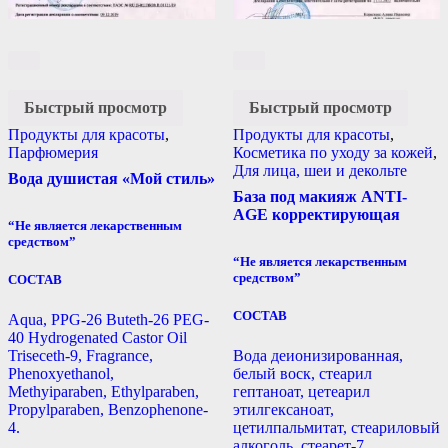
Быстрый просмотр
Быстрый просмотр
Продукты для красоты
,
Продукты для красоты
,
Парфюмерия
Косметика по уходу за кожей
,
Для лица, шеи и декольте
Вода душистая «Мой стиль»
База под макияж ANTI-
AGE корректирующая
“Не является лекарственным
средством”
“Не является лекарственным
средством”
СОСТАВ
СОСТАВ
Aqua, PPG-26 Buteth-26 PEG-
40 Hydrogenated Castor Oil
Triseceth-9, Fragrance,
Вода деионизированная,
Phenoxyethanol,
белый воск, стеарил
Methyiparaben, Ethylparaben,
гептаноат, цетеарил
Propylparaben, Benzophenone-
этилгексаноат,
4.
цетилпальмитат, стеариловый
алкоголь, стеарет-7,