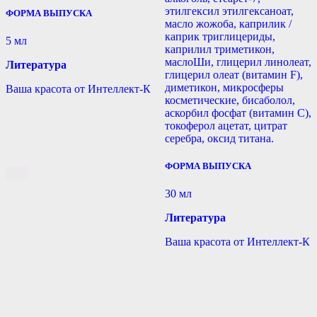
этилгексил этилгексаноат,
ФОРМА ВЫПУСКА
масло жожоба, каприлик /
каприк триглицериды,
5 мл
каприлил триметикон,
маслоШи, глицерил линолеат,
Литература
глицерил олеат (витамин F),
диметикон, микросферы
Ваша красота от Интеллект-К
косметические, бисаболол,
аскорбил фосфат (витамин С),
токоферол ацетат, цитрат
серебра, оксид титана.
ФОРМА ВЫПУСКА
30 мл
Литература
Ваша красота от Интеллект-К