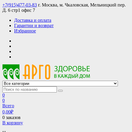
Skip
+7(915)477-03-83
г. Москва, м. Чкаловская, Мельницкий пер.
to
Д. 6 стр1 офис 7
content
Доставка и оплата
Гарантии и возврат
Избранное
АРГО интернет магазин, доставка в Москве и по всей России
АРГО каталог каталог продукции, официальные цены
0
0
Всего
0,00
₽
0 заказов
В корзину