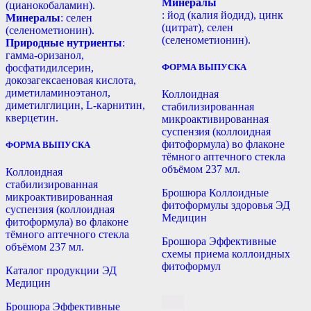
Минералы
(цианокобаламин).
: йод (калия йодид), цинк
Минералы
: селен
(цитрат), селен
(селенометионин).
(селенометионин).
Природные нутриенты
:
гамма-оризанол,
фосфатидилсерин,
ФОРМА ВЫПУСКА
докозагексаеновая кислота,
диметиламиноэтанол,
Коллоидная
диметилглицин, L-карнитин,
стабилизированная
кверцетин.
микроактивированная
суспензия (коллоидная
фитоформула) во флаконе
ФОРМА ВЫПУСКА
тёмного аптечного стекла
объёмом 237 мл.
Коллоидная
стабилизированная
Брошюра Коллоидные
микроактивированная
фитоформулы здоровья ЭД
суспензия (коллоидная
Медицин
фитоформула) во флаконе
тёмного аптечного стекла
Брошюра Эффективные
объёмом 237 мл.
схемы приема коллоидных
фитоформул
Каталог продукции ЭД
Медицин
Брошюра Эффективные