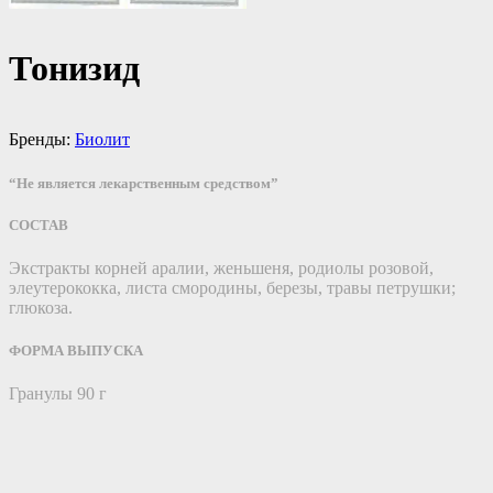
Тонизид
Бренды:
Биолит
“Не является лекарственным средством”
СОСТАВ
Экстракты корней аралии, женьшеня, родиолы розовой,
элеутерококка, листа смородины, березы, травы петрушки;
глюкоза.
ФОРМА ВЫПУСКА
Гранулы 90 г