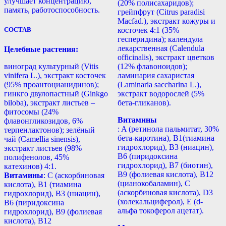
улучшает концентрацию,
(20% полисахаридов);
память, работоспособность.
грейпфрут (Citrus paradisi
Macfad.), экстракт кожуры и
СОСТАВ
косточек 4:1 (35%
гесперидина); календула
лекарственная (Calendula
Целебные растения:
officinalis), экстракт цветков
(12% флавоноидов);
виноград культурный (Vitis
ламинария сахаристая
vinifera L.), экстракт косточек
(Laminaria saccharina L.),
(95% проантоцианидинов);
экстракт водорослей (5%
гинкго двулопастный (Ginkgo
бета-гликанов).
biloba), экстракт листьев –
фитосомы (24%
Витамины
флавонгликозидов, 6%
: A (ретинола пальмитат, 30%
терпенлактонов); зелёный
бета-каротина), B1(тиамина
чай (Camellia sinensis),
гидрохлорид), B3 (ниацин),
экстракт листьев (98%
B6 (пиридоксина
полифенолов, 45%
гидрохлорид), B7 (биотин),
катехинов) 4:1.
B9 (фолиевая кислота), B12
Витамины
: С (аскорбиновая
(цианокобаламин), С
кислота), B1 (тиамина
(аскорбиновая кислота), D3
гидрохлорид), B3 (ниацин),
(холекальциферол), Е (d-
B6 (пиридоксина
альфа токоферол ацетат).
гидрохлорид), B9 (фолиевая
кислота), B12