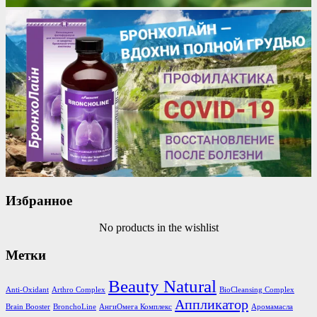
Избранное
No products in the wishlist
Метки
Beauty Natural
Anti-Oxidant
Arthro Complex
BioCleansing Complex
Аппликатор
Brain Booster
BronchoLine
АнгиОмега Комплекс
Аромамасла