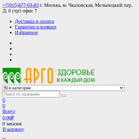
Skip
+7(915)477-03-83
г. Москва, м. Чкаловская, Мельницкий пер.
to
Д. 6 стр1 офис 7
content
Доставка и оплата
Гарантии и возврат
Избранное
АРГО интернет магазин, доставка в Москве и по всей России
АРГО каталог каталог продукции, официальные цены
0
0
Всего
0,00
₽
0 заказов
В корзину