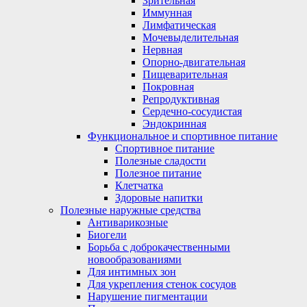
Зрительная
Иммунная
Лимфатическая
Мочевыделительная
Нервная
Опорно-двигательная
Пищеварительная
Покровная
Репродуктивная
Сердечно-сосудистая
Эндокринная
Функциональное и спортивное питание
Спортивное питание
Полезные сладости
Полезное питание
Клетчатка
Здоровые напитки
Полезные наружные средства
Антиварикозные
Биогели
Борьба с доброкачественными
новообразованиями
Для интимных зон
Для укрепления стенок сосудов
Нарушение пигментации