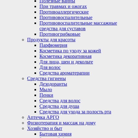
Полезные ванны
При травмах и ожогах
Противоаллергические
Противовоспалительные
Противовоспалительные массажные
средства для суставов
Противогрибковые
Продукты для красоты
Парфюмерия
Косметика по уходу за кожей
Косметика декоративная
Для лица, шеи и декольте
Для волос
Средства ароматерапии
Средства гигиены
Дезодоранты
Мыло
Пенки
Средства для волос
Средства для душа
Средства для ухода за полость рта
Аптечка АРГО
Физиотерапия и массаж на дому
Хозяйство и быт
Бытовая химия