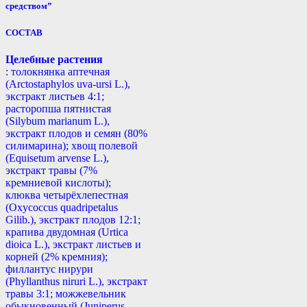
средством”
СОСТАВ
Целебные растения
: толокнянка аптечная
(Arctostaphylos uva-ursi L.),
экстракт листьев 4:1;
расторопша пятнистая
(Silybum marianum L.),
экстракт плодов и семян (80%
силимарина); хвощ полевой
(Equisetum arvense L.),
экстракт травы (7%
кремниевой кислоты);
клюква четырёхлепестная
(Oxycoccus quadripetalus
Gilib.), экстракт плодов 12:1;
крапива двудомная (Urtica
dioica L.), экстракт листьев и
корней (2% кремния);
филлантус нирури
(Phyllanthus niruri L.), экстракт
травы 3:1; можжевельник
обыкновенный (Juniperus