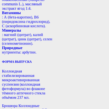
communis L.), масляный
экстракт ягод 1:4.
Витамины
: А (бета-каротин), B6
(пиридоксина гидрохлорид),
С (аскорбиновая кислота).
Минералы
: магний (цитрат), калий
(цитрат), цинк (цитрат), селен
(селенометионин).
Природные
нутриенты: арбутин.
ФОРМА ВЫПУСКА
Коллоидная
стабилизированная
микроактивированная
суспензия (коллоидная
фитоформула) во флаконе
тёмного аптечного стекла
объёмом 237 мл.
Брошюра Коллоидные