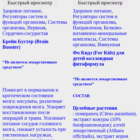
Быстрый просмотр
Быстрый просмотр
Здоровое питание
,
Здоровое питание
,
Регуляторы систем и
Регуляторы систем и
функций организма
,
Системы
функций организма
,
организма
,
Нервная
,
Направления
,
Белково-
Сердечно-сосудистая
витаминно-минеральные
комплексы
,
Системы
Брейн Бустер (Brain
организма
,
Иммунная
Booster)
Фо Кидз (For Kids) для
детей коллоидная
“Не является лекарственным
фитоформула
средством”
“Не является лекарственным
средством”
Помогает в нормальном и
критическом состоянии
СОСТАВ
мозга: инсульты, различные
повреждения мозга. Ускоряет
Целебные растения
восстановление после
: померанец (Citrus aurantium),
операций и травм. Усиливает
экстракт кожуры (10%
питание сосудов головного
биофлавоноидов); алтей
мозга, снижает усталость при
лекарственный (Althaea
умственных нагрузках,
officinalis), экстракт корня