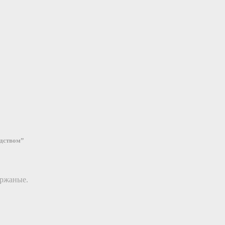
едством”
 ржаные.