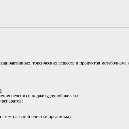
адиоактивных, токсических веществ и продуктов метаболизма и
);
ажения печени) и поджелудочной железы;
препаратов;
нт комплексной очистки организма);