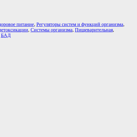
доровое питание
,
Регуляторы систем и функций организма
,
 детоксикации
,
Системы организма
,
Пищеварительная
,
:
БАД