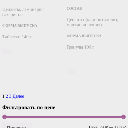
СОСТАВ
Цеолиты, ламинария
сахаристая.
Цеолиты (клиноптилолит,
монтмориллонит).
ФОРМА ВЫПУСКА
ФОРМА ВЫПУСКА
Таблетки 140 г
Гранулы 100 г
Навигация
1
2
3
Далее
по
Фильтровать по цене
записям
Показать
Цена:
290₽
—
1 030₽