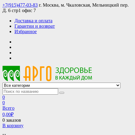
Skip
+7(915)477-03-83
г. Москва, м. Чкаловская, Мельницкий пер.
to
Д. 6 стр1 офис 7
content
Доставка и оплата
Гарантии и возврат
Избранное
АРГО интернет магазин, доставка в Москве и по всей России
АРГО каталог каталог продукции, официальные цены
0
0
Всего
0,00
₽
0 заказов
В корзину