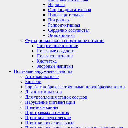
Нервная
Опорно-двигательная
Пищеварительная
Покровная
Репродуктивная
Сердечно-сосудистая
Эндокринная
Функциональное и спортивное питание
Спортивное питание
Полезные сладости
Полезное питание
Клетчатка
Здоровые напитки
Полезные наружные средства
Антиварикозные
Биогели
Борьба с доброкачественными новообразованиями
Для интимных зон
Для укрепления стенок сосудов
Нарушение пигментации
Полезные ванны
При травмах и ожогах
Противоаллергические
Противовоспалительные
Противовоспалительные массажные средства для