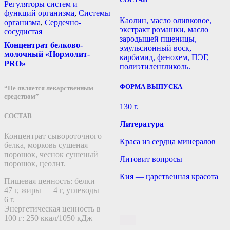
Регуляторы систем и
функций организма
,
Системы
Каолин, масло оливковое,
организма
,
Сердечно-
экстракт ромашки, масло
сосудистая
зародышей пшеницы,
Концентрат белково-
эмульсионный воск,
молочный «Нормолит-
карбамид, фенохем, ПЭГ,
PRO»
полиэтиленгликоль.
ФОРМА ВЫПУСКА
“Не является лекарственным
средством”
130 г.
СОСТАВ
Литература
Концентрат сывороточного
Краса из сердца минералов
белка, морковь сушеная
порошок, чеснок сушеный
Литовит вопросы
порошок, цеолит.
Кия — царственная красота
Пищевая ценность: белки —
47 г, жиры — 4 г, углеводы —
6 г.
Энергетическая ценность в
100 г: 250 ккал/1050 кДж