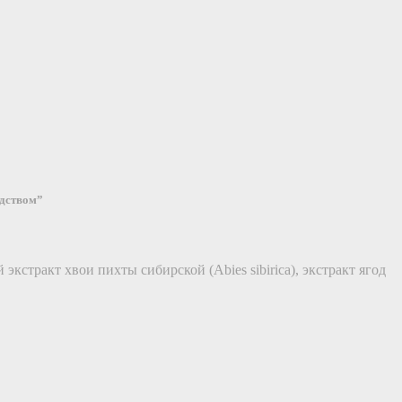
едством”
стракт хвои пихты сибирской (Abies sibirica), экстракт ягод