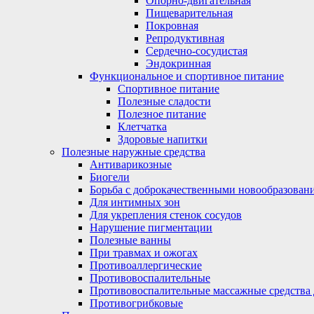
Опорно-двигательная
Пищеварительная
Покровная
Репродуктивная
Сердечно-сосудистая
Эндокринная
Функциональное и спортивное питание
Спортивное питание
Полезные сладости
Полезное питание
Клетчатка
Здоровые напитки
Полезные наружные средства
Антиварикозные
Биогели
Борьба с доброкачественными новообразован
Для интимных зон
Для укрепления стенок сосудов
Нарушение пигментации
Полезные ванны
При травмах и ожогах
Противоаллергические
Противовоспалительные
Противовоспалительные массажные средства 
Противогрибковые