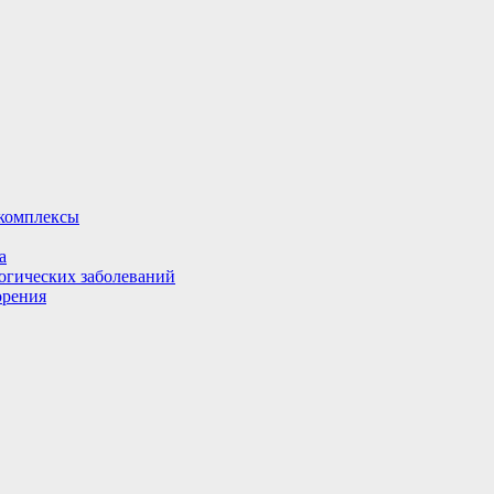
комплексы
а
огических заболеваний
орения