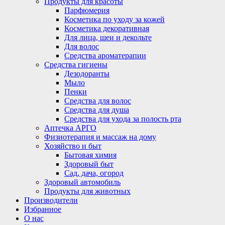
Продукты для красоты
Парфюмерия
Косметика по уходу за кожей
Косметика декоративная
Для лица, шеи и декольте
Для волос
Средства ароматерапии
Средства гигиены
Дезодоранты
Мыло
Пенки
Средства для волос
Средства для душа
Средства для ухода за полость рта
Аптечка АРГО
Физиотерапия и массаж на дому
Хозяйство и быт
Бытовая химия
Здоровый быт
Сад, дача, огород
Здоровый автомобиль
Продукты для животных
Производители
Избранное
О нас