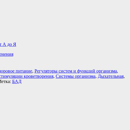
т А до Я
енения
доровое питание
,
Регуляторы систем и функций организма
,
 стимуляции кроветворения
,
Системы организма
,
Дыхательная
,
етка:
БАД