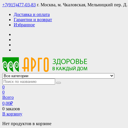
Skip
+7(915)477-03-83
г. Москва, м. Чкаловская, Мельницкий пер. Д.
to
Доставка и оплата
content
Гарантии и возврат
Избранное
АРГО интернет магазин, доставка в Москве и по всей России
АРГО каталог каталог продукции, официальные цены
0
0
Всего
0,00
₽
0 заказов
В корзину
Нет продуктов в корзине