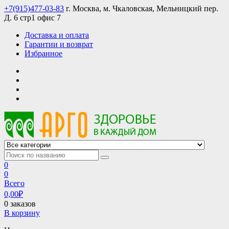
Skip
+7(915)477-03-83
г. Москва, м. Чкаловская, Мельницкий пер.
to
Д. 6 стр1 офис 7
content
Доставка и оплата
Гарантии и возврат
Избранное
АРГО интернет магазин, доставка в Москве и по всей России
АРГО каталог каталог продукции, официальные цены
0
0
Всего
0,00
₽
0 заказов
В корзину