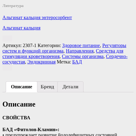
Литература
Альгинат кальция энтеросорбент
Альгинат кальция
Артикул:
2307-1
Категории:
Здоровое питание
,
Регуляторы
систем и функций организма
,
Направления
,
Средства для
стимуляции кроветворения
,
Системы организма
,
Сердечно-
сосудистая
,
Эндокринная
Метка:
БАД
Описание
Бренд
Детали
Описание
СВОЙСТВА
БАД «Фитолон-Кламин»:
• предупреждает развитие йододефицитных состояний,