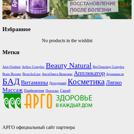
Избранное
No products in the wishlist
Метки
Beauty Natural
Anti-Oxidant
Arthro Complex
BioCleansing Complex
Аппликатор
Brain Booster
BronchoLine
АнгиОмега Комплекс
Аромамасла
БАД
Косметика
Витамины
Ляпко
Дезодорант
Массаж
Скраб
Парфюмерия
Пенталис
АРГО официальный сайт партнера