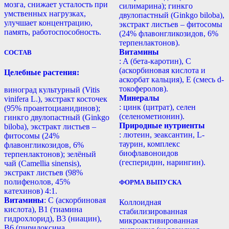
мозга, снижает усталость при
силимарина); гинкго
умственных нагрузках,
двулопастный (Ginkgo biloba),
улучшает концентрацию,
экстракт листьев – фитосомы
память, работоспособность.
(24% флавонгликозидов, 6%
терпенлактонов).
Витамины
СОСТАВ
: A (бета-каротин), С
(аскорбиновая кислота и
Целебные растения:
аскорбат кальция), E (смесь d-
токоферолов).
виноград культурный (Vitis
Минералы
vinifera L.), экстракт косточек
: цинк (цитрат), селен
(95% проантоцианидинов);
(селенометионин).
гинкго двулопастный (Ginkgo
Природные нутриенты
biloba), экстракт листьев –
: лютеин, зеаксантин, L-
фитосомы (24%
таурин, комплекс
флавонгликозидов, 6%
биофлавоноидов
терпенлактонов); зелёный
(гесперидин, нарингин).
чай (Camellia sinensis),
экстракт листьев (98%
полифенолов, 45%
ФОРМА ВЫПУСКА
катехинов) 4:1.
Витамины
: С (аскорбиновая
Коллоидная
кислота), B1 (тиамина
стабилизированная
гидрохлорид), B3 (ниацин),
микроактивированная
B6 (пиридоксина