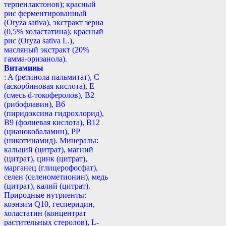
терпенлактонов); красный
рис ферментированный
(Oryza sativa), экстракт зерна
(0,5% холастатина); красный
рис (Oryza sativa L.),
масляный экстракт (20%
гамма-оризанола).
Витамины
: A (ретинола пальмитат), С
(аскорбиновая кислота), E
(смесь d-токоферолов), B2
(рибофлавин), B6
(пиридоксина гидрохлорид),
B9 (фолиевая кислота), B12
(цианокобаламин), РР
(никотинамид). Минералы:
кальций (цитрат), магний
(цитрат), цинк (цитрат),
марганец (глицерофосфат),
селен (селенометионин), медь
(цитрат), калий (цитрат).
Природные нутриенты:
коэнзим Q10, гесперидин,
холастатин (концентрат
растительных стеролов), L-