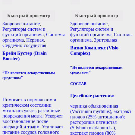
Быстрый просмотр
Быстрый просмотр
Здоровое питание
,
Здоровое питание
,
Регуляторы систем и
Регуляторы систем и
функций организма
,
Системы
функций организма
,
Системы
организма
,
Нервная
,
организма
,
Зрительная
Сердечно-сосудистая
Визио Комплекс (Visio
Брейн Бустер (Brain
Complex)
Booster)
“Не является лекарственным
средством”
“Не является лекарственным
средством”
СОСТАВ
Целебные растения:
Помогает в нормальном и
критическом состоянии
черника обыкновенная
мозга: инсульты, различные
(Vaccinium myrtillus), экстракт
повреждения мозга. Ускоряет
плодов (25% антоцианов);
восстановление после
расторопша пятнистая
операций и травм. Усиливает
(Silybum marianum L.),
питание сосудов головного
экстракт плодов (80%