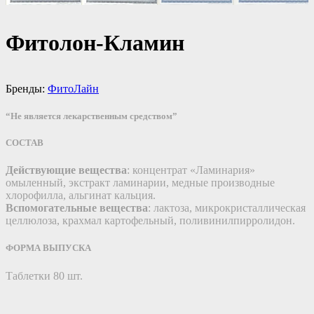
Фитолон-Кламин
Бренды:
ФитоЛайн
“Не является лекарственным средством”
СОСТАВ
Действующие вещества
: концентрат «Ламинария»
омыленный, экстракт ламинарии, медные производные
хлорофилла, альгинат кальция.
Вспомогательные вещества
: лактоза, микрокристаллическая
целлюлоза, крахмал картофельный, поливинилпирролидон.
ФОРМА ВЫПУСКА
Таблетки 80 шт.