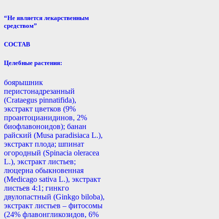
“Не является лекарственным
средством”
СОСТАВ
Целебные растения:
боярышник
перистонадрезанный
(Crataegus pinnatifida),
экстракт цветков (9%
проантоцианидинов, 2%
биофлавоноидов); банан
райский (Musa paradisiaca L.),
экстракт плода; шпинат
огородный (Spinacia oleracea
L.), экстракт листьев;
люцерна обыкновенная
(Medicago sativa L.), экстракт
листьев 4:1; гинкго
двулопастный (Ginkgo biloba),
экстракт листьев – фитосомы
(24% флавонгликозидов, 6%