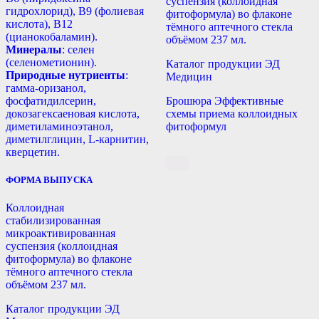
суспензия (коллоидная
гидрохлорид), B9 (фолиевая
фитоформула) во флаконе
кислота), B12
тёмного аптечного стекла
(цианокобаламин).
объёмом 237 мл.
Минералы
: селен
(селенометионин).
Каталог продукции ЭД
Природные нутриенты
:
Медицин
гамма-оризанол,
фосфатидилсерин,
Брошюра Эффективные
докозагексаеновая кислота,
схемы приема коллоидных
диметиламиноэтанол,
фитоформул
диметилглицин, L-карнитин,
кверцетин.
ФОРМА ВЫПУСКА
Коллоидная
стабилизированная
микроактивированная
суспензия (коллоидная
фитоформула) во флаконе
тёмного аптечного стекла
объёмом 237 мл.
Каталог продукции ЭД