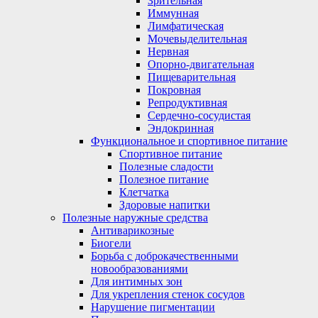
Зрительная
Иммунная
Лимфатическая
Мочевыделительная
Нервная
Опорно-двигательная
Пищеварительная
Покровная
Репродуктивная
Сердечно-сосудистая
Эндокринная
Функциональное и спортивное питание
Спортивное питание
Полезные сладости
Полезное питание
Клетчатка
Здоровые напитки
Полезные наружные средства
Антиварикозные
Биогели
Борьба с доброкачественными
новообразованиями
Для интимных зон
Для укрепления стенок сосудов
Нарушение пигментации