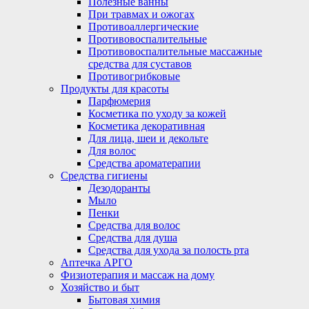
Полезные ванны
При травмах и ожогах
Противоаллергические
Противовоспалительные
Противовоспалительные массажные
средства для суставов
Противогрибковые
Продукты для красоты
Парфюмерия
Косметика по уходу за кожей
Косметика декоративная
Для лица, шеи и декольте
Для волос
Средства ароматерапии
Средства гигиены
Дезодоранты
Мыло
Пенки
Средства для волос
Средства для душа
Средства для ухода за полость рта
Аптечка АРГО
Физиотерапия и массаж на дому
Хозяйство и быт
Бытовая химия