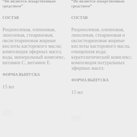
“Не является лекарственным
“Не является лекарственным
средством”
средством”
СОСТАВ
СОСТАВ
Рицинолевая, олеиновая,
Рицинолевая, олеиновая,
линолевая, стеариновая,
линолевая, стеариновая и
оксистеариновая жирные
оксистеариновая жирные
кислоты касторового масла;
кислоты касторового масла,
композиция эфирных масел,
очищенная вода;
вода, минеральный комплекс,
кератолитический комплекс;
витамин С, витамин Е.
композиция натуральных
эфирных масел.
ФОРМА ВЫПУСКА
ФОРМА ВЫПУСКА
15 мл
15 мл