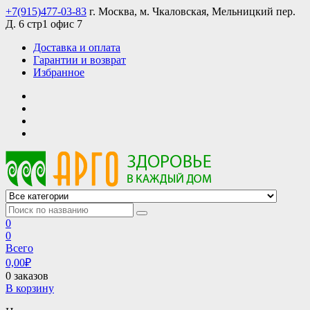
Skip
+7(915)477-03-83
г. Москва, м. Чкаловская, Мельницкий пер.
to
Д. 6 стр1 офис 7
content
Доставка и оплата
Гарантии и возврат
Избранное
АРГО интернет магазин, доставка в Москве и по всей России
АРГО каталог каталог продукции, официальные цены
0
0
Всего
0,00
₽
0 заказов
В корзину