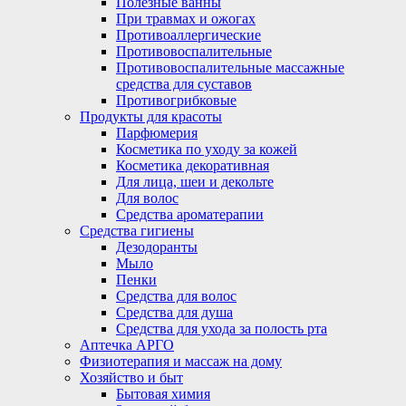
Полезные ванны
При травмах и ожогах
Противоаллергические
Противовоспалительные
Противовоспалительные массажные
средства для суставов
Противогрибковые
Продукты для красоты
Парфюмерия
Косметика по уходу за кожей
Косметика декоративная
Для лица, шеи и декольте
Для волос
Средства ароматерапии
Средства гигиены
Дезодоранты
Мыло
Пенки
Средства для волос
Средства для душа
Средства для ухода за полость рта
Аптечка АРГО
Физиотерапия и массаж на дому
Хозяйство и быт
Бытовая химия