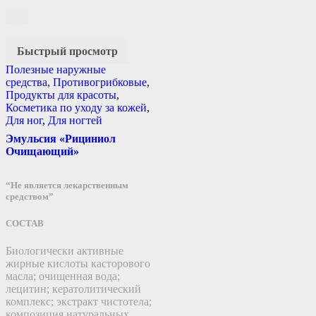
Быстрый просмотр
Полезные наружные
средства
,
Противогрибковые
,
Продукты для красоты
,
Косметика по уходу за кожей
,
Для ног
,
Для ногтей
Эмульсия «Рициниол
Очищающий»
“Не является лекарственным
средством”
СОСТАВ
Биологически активные
жирные кислоты касторового
масла; очищенная вода;
лецитин; кератолитический
комплекс; экстракт чистотела;
композиция натуральных