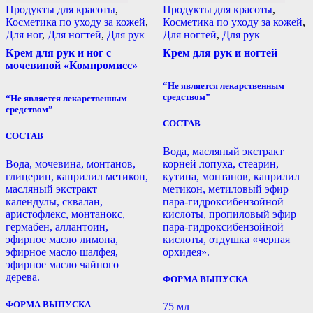
Продукты для красоты
,
Продукты для красоты
,
Косметика по уходу за кожей
,
Косметика по уходу за кожей
,
Для ног
,
Для ногтей
,
Для рук
Для ногтей
,
Для рук
Крем для рук и ног с
Крем для рук и ногтей
мочевиной «Компромисс»
“Не является лекарственным
средством”
“Не является лекарственным
средством”
СОСТАВ
СОСТАВ
Вода, масляный экстракт
Вода, мочевина, монтанов,
корней лопуха, стеарин,
глицерин, каприлил метикон,
кутина, монтанов, каприлил
масляный экстракт
метикон, метиловый эфир
календулы, сквалан,
пара-гидроксибензойной
аристофлекс, монтанокс,
кислоты, пропиловый эфир
гермабен, аллантоин,
пара-гидроксибензойной
эфирное масло лимона,
кислоты, отдушка «черная
эфирное масло шалфея,
орхидея».
эфирное масло чайного
дерева.
ФОРМА ВЫПУСКА
ФОРМА ВЫПУСКА
75 мл