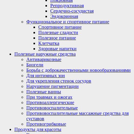
Покровная
Репродуктивная
Сердечно-сосудистая
Эндокринная
Функциональное и спортивное питание
Спортивное питание
Полезные сладости
Полезное питание
Клетчатка
Здоровые напитки
Полезные наружные средства
Антиварикозные
Биогели
Борьба с доброкачественными новообразованиями
Для интимных зон
Для укрепления стенок сосудов
Нарушение пигментации
Полезные ванны
При травмах и ожогах
Противоаллергические
Противовоспалительные
Противовоспалительные массажные средства для
суставов
Противогрибковые
Продукты для красоты