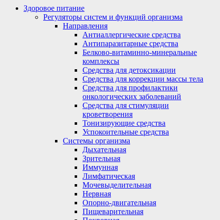
Здоровое питание
Регуляторы систем и функций организма
Направления
Антиаллергические средства
Антипаразитарные средства
Белково-витаминно-минеральные
комплексы
Средства для детоксикации
Средства для коррекции массы тела
Средства для профилактики
онкологических заболеваний
Средства для стимуляции
кроветворения
Тонизирующие средства
Успокоительные средства
Системы организма
Дыхательная
Зрительная
Иммунная
Лимфатическая
Мочевыделительная
Нервная
Опорно-двигательная
Пищеварительная