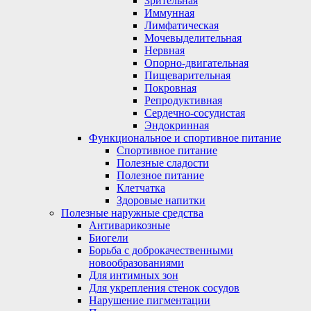
Зрительная
Иммунная
Лимфатическая
Мочевыделительная
Нервная
Опорно-двигательная
Пищеварительная
Покровная
Репродуктивная
Сердечно-сосудистая
Эндокринная
Функциональное и спортивное питание
Спортивное питание
Полезные сладости
Полезное питание
Клетчатка
Здоровые напитки
Полезные наружные средства
Антиварикозные
Биогели
Борьба с доброкачественными
новообразованиями
Для интимных зон
Для укрепления стенок сосудов
Нарушение пигментации