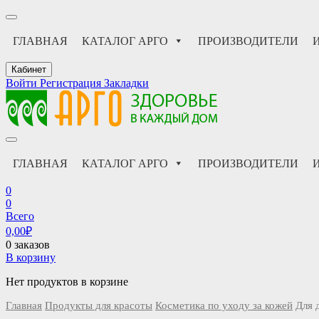
ГЛАВНАЯ
КАТАЛОГ АРГО
ПРОИЗВОДИТЕЛИ
Кабинет
Войти
Регистрация
Закладки
АРГО интернет магазин, доставка в Москве и по всей России
АРГО каталог каталог продукции, официальные цены
ГЛАВНАЯ
КАТАЛОГ АРГО
ПРОИЗВОДИТЕЛИ
0
0
Всего
0,00
₽
0 заказов
В корзину
Нет продуктов в корзине
Главная
Продукты для красоты
Косметика по уходу за кожей
Для 