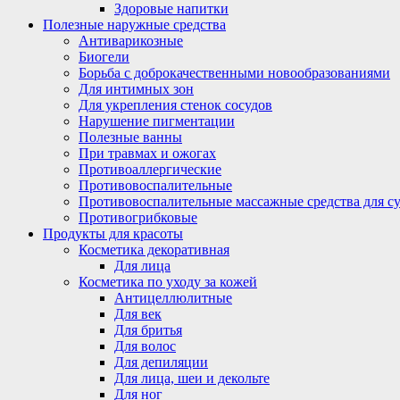
Здоровые напитки
Полезные наружные средства
Антиварикозные
Биогели
Борьба с доброкачественными новообразованиями
Для интимных зон
Для укрепления стенок сосудов
Нарушение пигментации
Полезные ванны
При травмах и ожогах
Противоаллергические
Противовоспалительные
Противовоспалительные массажные средства для с
Противогрибковые
Продукты для красоты
Косметика декоративная
Для лица
Косметика по уходу за кожей
Антицеллюлитные
Для век
Для бритья
Для волос
Для депиляции
Для лица, шеи и декольте
Для ног