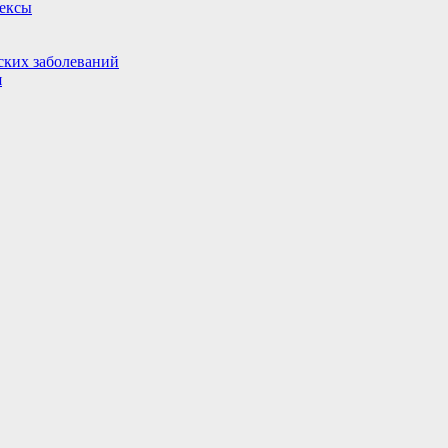
ексы
ских заболеваний
я