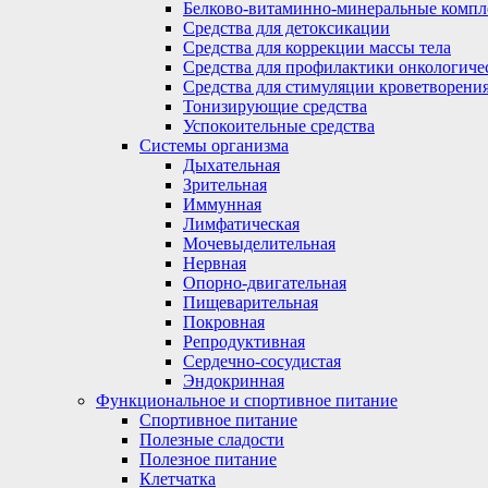
Белково-витаминно-минеральные компл
Средства для детоксикации
Средства для коррекции массы тела
Средства для профилактики онкологиче
Средства для стимуляции кроветворени
Тонизирующие средства
Успокоительные средства
Системы организма
Дыхательная
Зрительная
Иммунная
Лимфатическая
Мочевыделительная
Нервная
Опорно-двигательная
Пищеварительная
Покровная
Репродуктивная
Сердечно-сосудистая
Эндокринная
Функциональное и спортивное питание
Спортивное питание
Полезные сладости
Полезное питание
Клетчатка