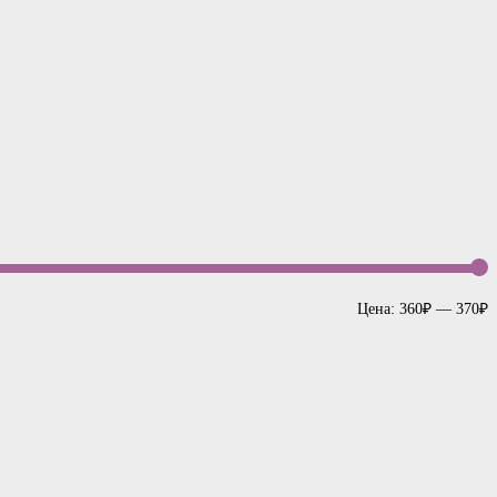
Цена:
360₽
—
370₽