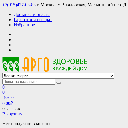
Skip
+7(915)477-03-83
г. Москва, м. Чкаловская, Мельницкий пер. Д.
to
Доставка и оплата
content
Гарантии и возврат
Избранное
АРГО интернет магазин, доставка в Москве и по всей России
АРГО каталог каталог продукции, официальные цены
0
0
Всего
0,00
₽
0 заказов
В корзину
Нет продуктов в корзине