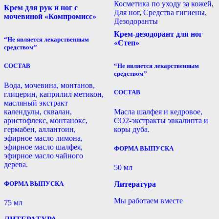
Косметика по уходу за кожей
,
Крем для рук и ног с
Для ног
,
Средства гигиены
,
мочевиной «Компромисс»
Дезодоранты
Крем-дезодорант для ног
“Не является лекарственным
«Степ»
средством”
“Не является лекарственным
СОСТАВ
средством”
Вода, мочевина, монтанов,
СОСТАВ
глицерин, каприлил метикон,
масляный экстракт
календулы, сквалан,
Масла шалфея и кедровое,
аристофлекс, монтанокс,
СО2-экстракты эвкалипта и
гермабен, аллантоин,
коры дуба.
эфирное масло лимона,
эфирное масло шалфея,
ФОРМА ВЫПУСКА
эфирное масло чайного
дерева.
50 мл
ФОРМА ВЫПУСКА
Литература
Мы работаем вместе
75 мл