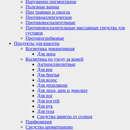
Нарушение пигментации
Полезные ванны
При травмах и ожогах
Противоаллергические
Противовоспалительные
Противовоспалительные массажные средства для
суставов
Противогрибковые
Продукты для красоты
Косметика декоративная
Для лица
Косметика по уходу за кожей
Антицеллюлитные
Для век
Для бритья
Для волос
Для депиляции
Для лица, шеи и декольте
Для ног
Для ногтей
Для рук
Для тела
Средства защиты от солнца
Парфюмерия
Средства ароматерапии