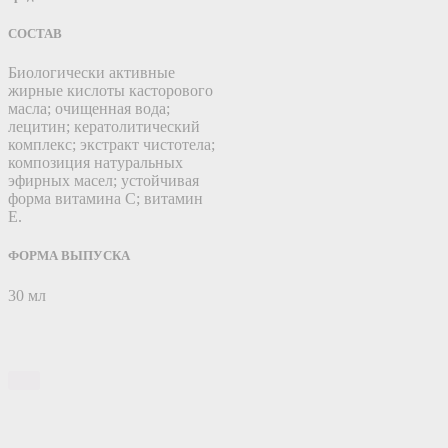
СОСТАВ
Биологически активные
жирные кислоты касторового
масла; очищенная вода;
лецитин; кератолитический
комплекс; экстракт чистотела;
композиция натуральных
эфирных масел; устойчивая
форма витамина С; витамин
Е.
ФОРМА ВЫПУСКА
30 мл