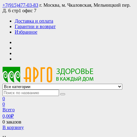
Skip
+7(915)477-03-83
г. Москва, м. Чкаловская, Мельницкий пер.
to
Д. 6 стр1 офис 7
content
Доставка и оплата
Гарантии и возврат
Избранное
АРГО интернет магазин, доставка в Москве и по всей России
АРГО каталог каталог продукции, официальные цены
0
0
Всего
0,00
₽
0 заказов
В корзину