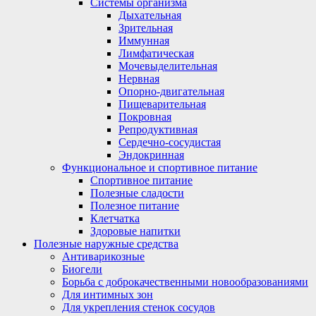
Системы организма
Дыхательная
Зрительная
Иммунная
Лимфатическая
Мочевыделительная
Нервная
Опорно-двигательная
Пищеварительная
Покровная
Репродуктивная
Сердечно-сосудистая
Эндокринная
Функциональное и спортивное питание
Спортивное питание
Полезные сладости
Полезное питание
Клетчатка
Здоровые напитки
Полезные наружные средства
Антиварикозные
Биогели
Борьба с доброкачественными новообразованиями
Для интимных зон
Для укрепления стенок сосудов