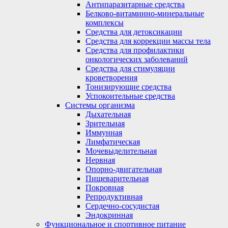
Антипаразитарные средства
Белково-витаминно-минеральные
комплексы
Средства для детоксикации
Средства для коррекции массы тела
Средства для профилактики
онкологических заболеваний
Средства для стимуляции
кроветворения
Тонизирующие средства
Успокоительные средства
Системы организма
Дыхательная
Зрительная
Иммунная
Лимфатическая
Мочевыделительная
Нервная
Опорно-двигательная
Пищеварительная
Покровная
Репродуктивная
Сердечно-сосудистая
Эндокринная
Функциональное и спортивное питание