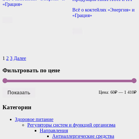
«Грация»
Всё о коктейлях «Энергия» и
«Грация»
Навигация
1
2
3
Далее
по
Фильтровать по цене
записям
Показать
Цена:
60₽
—
1 410₽
Категории
Здоровое питание
Регуляторы систем и функций организма
Направления
Антиаллергические средства