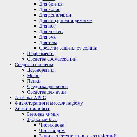
Для бритья
Для волос
Для депиляции
Для лица, шеи и декольте
Для ног
Для ногтей
Для рук
Для тела
Средства защиты от солнца
Парфюмерия
Средства ароматерапии
Средства гигиены
Дезодоранты
Мыло
Пенки
Средства для волос
Средства для душа
Аптечка АРГО
Физиотерапия и массаж на дому
Хозяйство и быт
Бытовая химия
Здоровый быт
Чистая вода
Чистый дом
Защита от техногенных воздействий