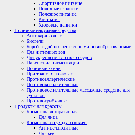
Спортивное питание
Полезные сладости
Полезное питание
Клетчатка
Здоровые напитки
Полезные наружные средства
Антиварикозные
Биогели
Борьба с доброкачественными новообразованиями
Для интимных зон
Для укрепления стенок сосудов
Нарушение пигментации
Полезные ванны
При травмах и ожогах
Противоаллергические
Противовоспалительные
Противовоспалительные массажные средства для
суставов
Противогрибковые
Продукты для красоты
Косметика декоративная
Для лица
Косметика по уходу за кожей
Антицеллюлитные
Для век