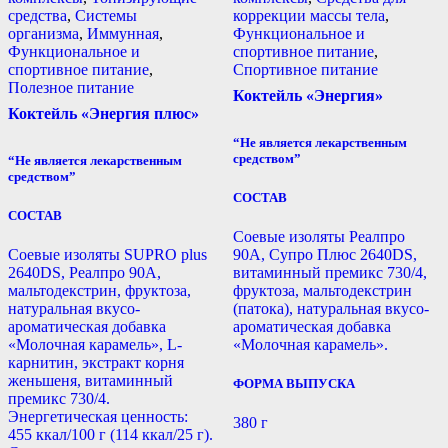
средства
,
Системы
коррекции массы тела
,
организма
,
Иммунная
,
Функциональное и
Функциональное и
спортивное питание
,
спортивное питание
,
Спортивное питание
Полезное питание
Коктейль «Энергия»
Коктейль «Энергия плюс»
“Не является лекарственным
средством”
“Не является лекарственным
средством”
СОСТАВ
СОСТАВ
Соевые изоляты Реалпро
Соевые изоляты SUPRO plus
90А, Супро Плюс 2640
DS
,
2640DS, Реалпро 90А,
витаминный премикс 730/4,
мальтодекстрин, фруктоза,
фруктоза, мальтодекстрин
натуральная вкусо-
(патока), натуральная вкусо-
ароматическая добавка
ароматическая добавка
«Молочная карамель», L-
«Молочная карамель».
карнитин, экстракт корня
женьшеня, витаминный
ФОРМА ВЫПУСКА
премикс 730/4.
Энергетическая ценность:
380 г
455 ккал/100 г (114 ккал/25 г).