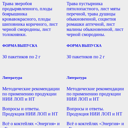
Трава зверобоя
Трава пустырника
продырявленного, плоды
пятилопастного, лист мяты
боярышника
перечной, трава душицы
кровавокрасного, плоды
обыкновенной, соцветия
шиповника коричного, лист
ромашки аптечной, лист
черной смородины, лист
малины обыкновенной, лист
толокнянки.
черной смородины.
ФОРМА ВЫПУСКА
ФОРМА ВЫПУСКА
30 пакетиков по 2 г
30 пакетиков по 2 г
Литература
Литература
Методические рекомендации
Методические рекомендации
по применению продукции
по применению продукции
НИИ ЛОП и НТ
НИИ ЛОП и НТ
Вопросы и ответы.
Вопросы и ответы.
Продукция НИИ ЛОП и НТ
Продукция НИИ ЛОП и НТ
Всё о коктейлях «Энергия» и
Всё о коктейлях «Энергия» и