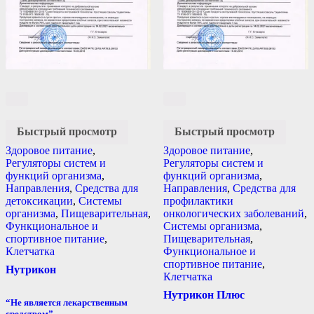
Быстрый просмотр
Быстрый просмотр
Здоровое питание
,
Здоровое питание
,
Регуляторы систем и
Регуляторы систем и
функций организма
,
функций организма
,
Направления
,
Средства для
Направления
,
Средства для
детоксикации
,
Системы
профилактики
организма
,
Пищеварительная
,
онкологических заболеваний
,
Функциональное и
Системы организма
,
спортивное питание
,
Пищеварительная
,
Клетчатка
Функциональное и
спортивное питание
,
Нутрикон
Клетчатка
Нутрикон Плюс
“Не является лекарственным
средством”