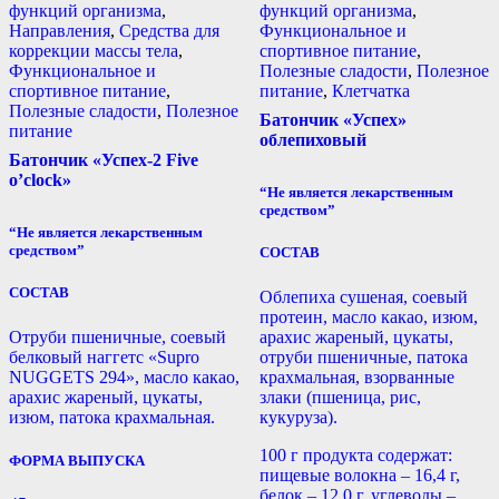
функций организма
,
функций организма
,
Направления
,
Средства для
Функциональное и
коррекции массы тела
,
спортивное питание
,
Функциональное и
Полезные сладости
,
Полезное
спортивное питание
,
питание
,
Клетчатка
Полезные сладости
,
Полезное
Батончик «Успех»
питание
облепиховый
Батончик «Успех-2 Five
o’clock»
“Не является лекарственным
средством”
“Не является лекарственным
средством”
СОСТАВ
СОСТАВ
Облепиха сушеная, соевый
протеин, масло какао, изюм,
Отруби пшеничные, соевый
арахис жареный, цукаты,
белковый наггетс «Supro
отруби пшеничные, патока
NUGGETS 294», масло какао,
крахмальная, взорванные
арахис жареный, цукаты,
злаки (пшеница, рис,
изюм, патока крахмальная.
кукуруза).
100 г продукта содержат:
ФОРМА ВЫПУСКА
пищевые волокна – 16,4 г,
белок – 12,0 г, углеводы –