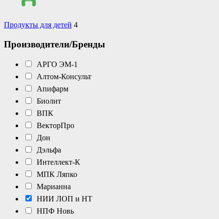
Продукты для детей
4
Производители/Бренды
АРГО ЭМ-1
Алтом-Консульт
Апифарм
Биолит
ВПК
ВекторПро
Дон
Дэльфа
Интеллект-К
МПК Ляпко
Марианна
НИИ ЛОП и НТ
НПФ Новь