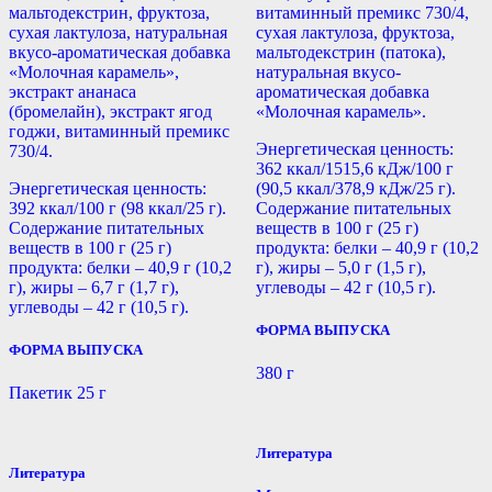
мальтодекстрин, фруктоза,
витаминный премикс 730/4,
сухая лактулоза, натуральная
сухая лактулоза, фруктоза,
вкусо-ароматическая добавка
мальтодекстрин (патока),
«Молочная карамель»,
натуральная вкусо-
экстракт ананаса
ароматическая добавка
(бромелайн), экстракт ягод
«Молочная карамель».
годжи, витаминный премикс
Энергетическая ценность:
730/4.
362 ккал/1515,6 кДж/100 г
Энергетическая ценность:
(90,5 ккал/378,9 кДж/25 г).
392 ккал/100 г (98 ккал/25 г).
Содержание питательных
Содержание питательных
веществ в 100 г (25 г)
веществ в 100 г (25 г)
продукта: белки – 40,9 г (10,2
продукта: белки – 40,9 г (10,2
г), жиры – 5,0 г (1,5 г),
г), жиры – 6,7 г (1,7 г),
углеводы – 42 г (10,5 г).
углеводы – 42 г (10,5 г).
ФОРМА ВЫПУСКА
ФОРМА ВЫПУСКА
380 г
Пакетик 25 г
Литература
Литература