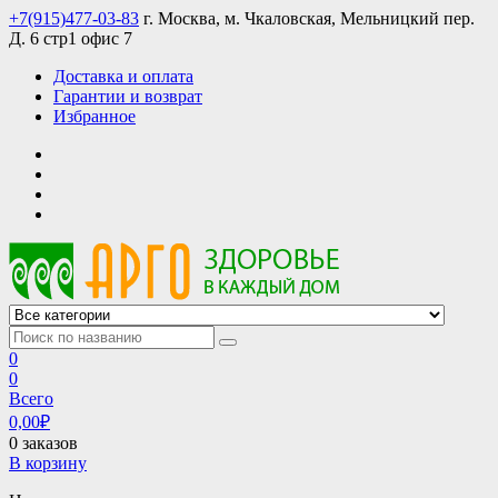
Skip
+7(915)477-03-83
г. Москва, м. Чкаловская, Мельницкий пер.
to
Д. 6 стр1 офис 7
content
Доставка и оплата
Гарантии и возврат
Избранное
АРГО интернет магазин, доставка в Москве и по всей России
АРГО каталог каталог продукции, официальные цены
0
0
Всего
0,00
₽
0 заказов
В корзину