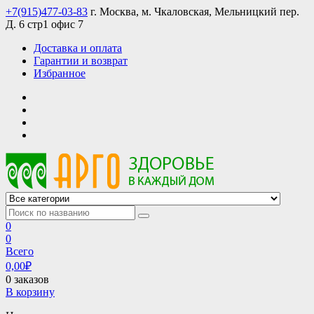
Skip
+7(915)477-03-83
г. Москва, м. Чкаловская, Мельницкий пер.
to
Д. 6 стр1 офис 7
content
Доставка и оплата
Гарантии и возврат
Избранное
АРГО интернет магазин, доставка в Москве и по всей России
АРГО каталог каталог продукции, официальные цены
0
0
Всего
0,00
₽
0 заказов
В корзину