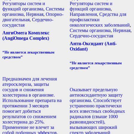
Регуляторы систем и
Регуляторы систем и
функций организма
,
Системы
функций организма
,
организма
,
Нервная
,
Опорно-
Направления
,
Средства для
двигательная
,
Сердечно-
профилактики
сосудистая
онкологических заболеваний
,
Системы организма
,
Нервная
,
АнгиОмега Комплекс
Сердечно-сосудистая
(AngiOmega Complex)
Анти-Оксидант (Anti-
Oxidant)
“Не является лекарственным
средством”
“Не является лекарственным
средством”
Предназначен для лечения
атеросклероза, защиты
сосудов и снижения
Оказывает предельную
холестерина в организме.
антиоксидантную защиту
Использование препарата на
организма. Способствует
протяжении 3 месяцев
устранению практически
помогает добиться
всех известных свободных
результатов со снижением
радикалов (свыше 1000
холестерина до 25%.
разновидностей),
Применение не влечет за
вызывающих широкий
собой побочных эффектов.
спектр заболеваний