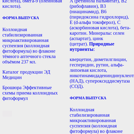
кислота), омега-9 (олеиновая
А (ретинола пальмитат), В2
кислота).
(рибофлавин), В3
(ниацинамид), В6
(пиридоксина гидрохлорид),
ФОРМА ВЫПУСКА
Е (d-альфа токоферол), С
(аскорбиновая кислота), бета-
Коллоидная
каротин. Минералы: селен
стабилизированная
(аспартат), цинк
микроактивированная
(цитрат).
Природные
суспензия (коллоидная
нутриенты
:
фитоформула) во флаконе
тёмного аптечного стекла
кверцетин, диметилглицин,
объёмом 237 мл.
гесперидин, рутин, альфа-
липоевая кислота,
Каталог продукции ЭД
никотинамидадениндинуклеот
Медицин
(НАД), супероксиддисмутаза
(СОД).
Брошюра Эффективные
схемы приема коллоидных
ФОРМА ВЫПУСКА
фитоформул
Коллоидная
стабилизированная
микроактивированная
суспензия (коллоидная
фитоформула) во флаконе