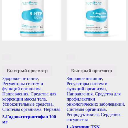
Быстрый просмотр
Быстрый просмотр
Здоровое питание
,
Здоровое питание
,
Регуляторы систем и
Регуляторы систем и
функций организма
,
функций организма
,
Направления
,
Средства для
Направления
,
Средства для
коррекции массы тела
,
профилактики
Успокоительные средства
,
онкологических заболеваний
,
Системы организма
,
Нервная
Системы организма
,
Репродуктивная
,
Сердечно-
5-Гидрокситриптофан 100
сосудистая
мг
L-Аргинин TSN