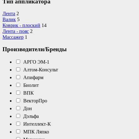
Тип аппликатора
Лента
2
Валик
5
Коврик - плоский
14
Лента - пояс
2
Массажер
1
Производители/Бренды
АРГО ЭМ-1
Алтом-Консульт
Апифарм
Биолит
ВПК
ВекторПро
Дон
Дэльфа
Интеллект-К
МПК Ляпко