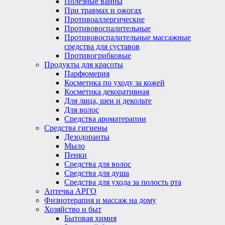
Полезные ванны
При травмах и ожогах
Противоаллергические
Противовоспалительные
Противовоспалительные массажные
средства для суставов
Противогрибковые
Продукты для красоты
Парфюмерия
Косметика по уходу за кожей
Косметика декоративная
Для лица, шеи и декольте
Для волос
Средства ароматерапии
Средства гигиены
Дезодоранты
Мыло
Пенки
Средства для волос
Средства для душа
Средства для ухода за полость рта
Аптечка АРГО
Физиотерапия и массаж на дому
Хозяйство и быт
Бытовая химия