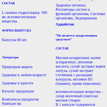
СОСТАВ
Здоровое питание
,
Регуляторы систем и
L-лизина гидрохлорид- 500
функций организма
,
Системы
мг, вспомогательные
организма
,
Эндокринная
вещества.
Адиабетон
ФОРМА ВЫПУСКА
“Не является лекарственным
средством”
Капсулы 60 шт.
СОСТАВ
Литература
Магния аспарагинат, калия
аспарагинат, липоевая
кислота, сухой экстракт корня
Природная защита
лопуха, сухой экстракт
Здоровье в любом возрасте
столбиков c рыльцами
кукурузы, витамин В1
Здоровье и красота
(тиамин), хрома пиколинат;
Каталог продукции
вспомогательные вещества –
сахар молочный (лактоза)
Комплексы продуктов
магния стеарат.
Nutricare int.
В 1 капсуле содержится: