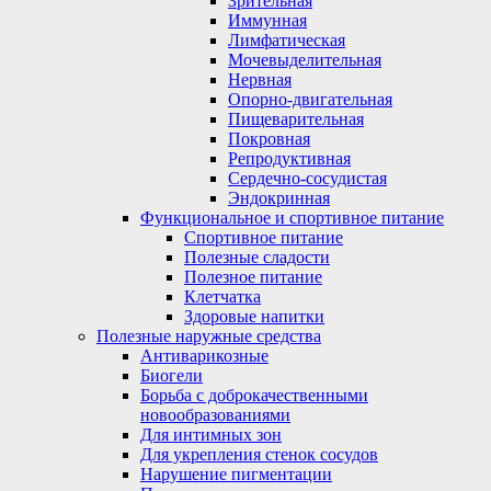
Зрительная
Иммунная
Лимфатическая
Мочевыделительная
Нервная
Опорно-двигательная
Пищеварительная
Покровная
Репродуктивная
Сердечно-сосудистая
Эндокринная
Функциональное и спортивное питание
Спортивное питание
Полезные сладости
Полезное питание
Клетчатка
Здоровые напитки
Полезные наружные средства
Антиварикозные
Биогели
Борьба с доброкачественными
новообразованиями
Для интимных зон
Для укрепления стенок сосудов
Нарушение пигментации