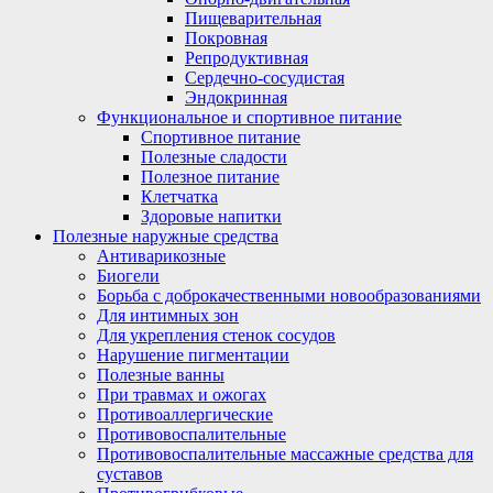
Пищеварительная
Покровная
Репродуктивная
Сердечно-сосудистая
Эндокринная
Функциональное и спортивное питание
Спортивное питание
Полезные сладости
Полезное питание
Клетчатка
Здоровые напитки
Полезные наружные средства
Антиварикозные
Биогели
Борьба с доброкачественными новообразованиями
Для интимных зон
Для укрепления стенок сосудов
Нарушение пигментации
Полезные ванны
При травмах и ожогах
Противоаллергические
Противовоспалительные
Противовоспалительные массажные средства для
суставов