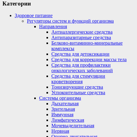
Категории
Здоровое питание
Регуляторы систем и функций организма
Направления
Антиаллергические средства
Антипаразитарные средства
Белково-витаминно-минеральные
комплексы
Средства для детоксикации
Средства для коррекции массы тела
Средства для профилактики
онкологических заболеваний
Средства для стимуляции
кроветворения
Тонизирующие средства
Успокоительные средства
Системы организма
Дыхательная
Зрительная
Иммунная
Лимфатическая
Мочевыделительная
Нервная
Опорно-двигательная