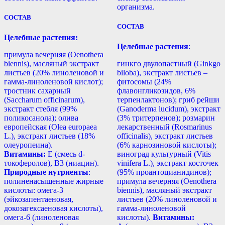
организма.
СОСТАВ
СОСТАВ
Целебные растения:
Целебные растения
:
примула вечерняя (Oenothera
biennis), масляный экстракт
гинкго двулопастный (Ginkgo
листьев (20% линоленовой и
biloba), экстракт листьев –
гамма-линоленовой кислот);
фитосомы (24%
тростник сахарный
флавонгликозидов, 6%
(Saccharum officinarum),
терпенлактонов); гриб рейши
экстракт стебля (99%
(Ganoderma lucidum), экстракт
поликосанола); олива
(3% тритерпенов); розмарин
европейская (Olea europaea
лекарственный (Rosmarinus
L.), экстракт листьев (18%
officinalis), экстракт листьев
олеуропеина).
(6% карнозиновой кислоты);
Витамины:
Е (смесь d-
виноград культурный (Vitis
токоферолов), B3 (ниацин).
vinifera L.), экстракт косточек
Природные нутриенты
:
(95% проантоцианидинов);
полиненасыщенные жирные
примула вечерняя (Oenothera
кислоты: омега-3
biennis), масляный экстракт
(эйкозапентаеновая,
листьев (20% линоленовой и
докозагексаеновая кислоты),
гамма-линоленовой
омега-6 (линоленовая
кислоты).
Витамины: