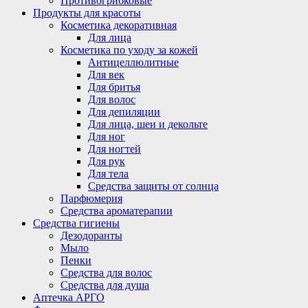
Противогрибковые
Продукты для красоты
Косметика декоративная
Для лица
Косметика по уходу за кожей
Антицеллюлитные
Для век
Для бритья
Для волос
Для депиляции
Для лица, шеи и декольте
Для ног
Для ногтей
Для рук
Для тела
Средства защиты от солнца
Парфюмерия
Средства ароматерапии
Средства гигиены
Дезодоранты
Мыло
Пенки
Средства для волос
Средства для душа
Аптечка АРГО