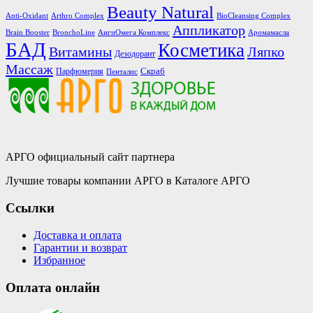
Beauty Natural
Anti-Oxidant
Arthro Complex
BioCleansing Complex
Аппликатор
Brain Booster
BronchoLine
АнгиОмега Комплекс
Аромамасла
БАД
Косметика
Витамины
Ляпко
Дезодорант
Массаж
Скраб
Парфюмерия
Пенталис
АРГО официальный сайт партнера
Лучшие товары компании АРГО в Каталоге АРГО
Ссылки
Доставка и оплата
Гарантии и возврат
Избранное
Оплата онлайн