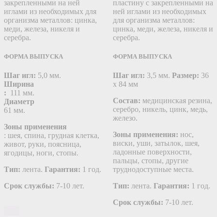
закрепленными на ней
пластину c закрепленными на
иглами из необходимых для
ней иглами из необходимых
организма металлов: цинка,
для организма металлов:
меди, железа, никеля и
цинка, меди, железа, никеля и
серебра.
серебра.
ФОРМА ВЫПУСКА
ФОРМА ВЫПУСКА
Шаг игл:
5,0 мм.
Шаг игл:
3,5 мм.
Размер:
36
Ширина
х 84 мм
:
111 мм.
Состав:
медицинская резина,
Диаметр
серебро, никель, цинк, медь,
61 мм.
железо.
Зоны применения
Зоны применения:
нос,
: шея, спина, грудная клетка,
виски, уши, затылок, шея,
живот, руки, поясница,
ладонные поверхности,
ягодицы, ноги, стопы.
пальцы, стопы, другие
Тип:
лента.
Гарантия:
1 год.
труднодоступные места.
Срок службы:
7-10 лет.
Тип:
лента.
Гарантия:
1 год.
Срок службы:
7-10 лет.