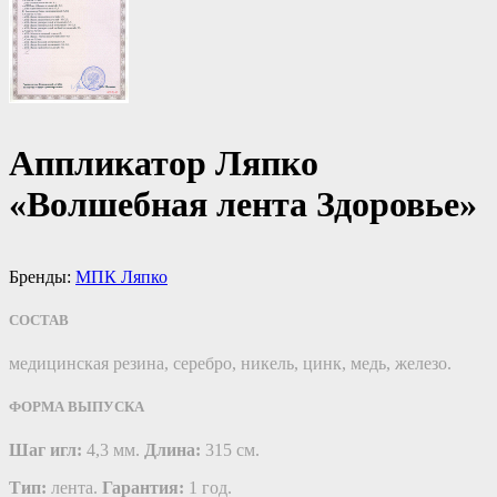
Аппликатор Ляпко
«Волшебная лента Здоровье»
Бренды:
МПК Ляпко
СОСТАВ
медицинская резина, серебро, никель, цинк, медь, железо.
ФОРМА ВЫПУСКА
Шаг игл:
4,3 мм.
Длина:
315 см.
Тип:
лента.
Гарантия:
1 год.