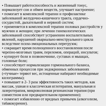
• Повышает работоспособность и жизненный тонус,
нормализует сон и обмен веществ, улучшает настроение;
• помогает в комплексной терапии и профилактике
заболеваний желудочно-кишечного тракта, сердечно-
сосудистой, дыхательной и нервной систем;
• применяется в комплексной терапии половых расстройств у
мужчин и женщин; при лечении гинекологических
заболеваний способствует устранению воспалительных
явлений, нарушений овариально-менструального цикла
вследствие психо-эмоциональных перегрузок;
• сокращает время полноценного восстановления после
черепно-мозговых травм, переломов, операций, инсультов;
• купирует боли в позвоночнике, суставах и мышцах,
головные боли;
• способствует нормализации гормонального баланса,
обменных процессов при эндокринных заболеваниях
(«тучные» теряют вес, истощенные набирают необходимые
килограммы);
• повышает в 2- 3 раза эффективность таких методов, как
массаж, ушная и классическая иглотерапия, мануальная и
лазеротерапия, микроволновая резонансная терапия (при
совместном или предварительном применении);
• помогает избавлению от вредных привычек (алкоголизм,
табакокурение).