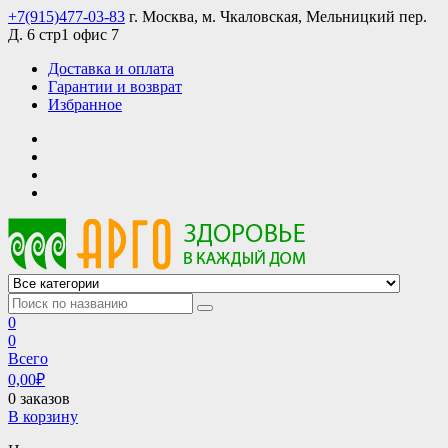
Skip
+7(915)477-03-83
г. Москва, м. Чкаловская, Мельницкий пер.
to
Д. 6 стр1 офис 7
content
Доставка и оплата
Гарантии и возврат
Избранное
АРГО интернет магазин, доставка в Москве и по всей России
АРГО каталог каталог продукции, официальные цены
0
0
Всего
0,00
₽
0 заказов
В корзину