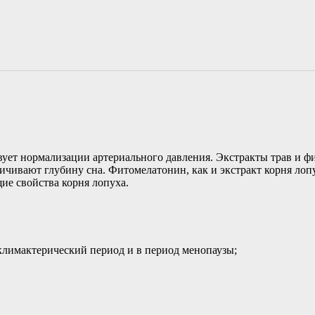
вует нормализации артериального давления. Экстракты трав и ф
чивают глубину сна. Фитомелатонин, как и экстракт корня лопу
е свойства корня лопуха.
лимактерический период и в период менопаузы;