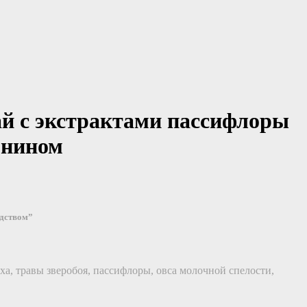
й с экстрактами пассифлоры
онином
едством”
ха, травы зверобоя, пассифлоры, овса молочной спелости,