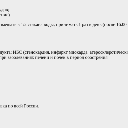
удов;
ние).
мешать в 1/2 стакана воды, принимать 1 раз в день (после 16:00 
кта; ИБС (стенокардия, инфаркт миокарда, атеросклеротические
ри заболеваниях печени и почек в период обострения.
вка по всей России.