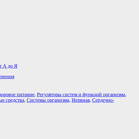
т А до Я
енения
доровое питание
,
Регуляторы систем и функций организма
,
ые средства
,
Системы организма
,
Нервная
,
Сердечно-