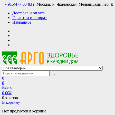
Skip
+7(915)477-03-83
г. Москва, м. Чкаловская, Мельницкий пер. Д.
to
Доставка и оплата
content
Гарантии и возврат
Избранное
АРГО интернет магазин, доставка в Москве и по всей России
АРГО каталог каталог продукции, официальные цены
0
0
Всего
0,00
₽
0 заказов
В корзину
Нет продуктов в корзине