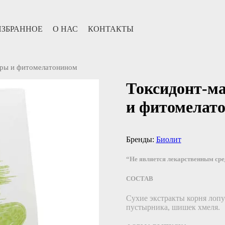
ИЗБРАННОЕ
О НАС
КОНТАКТЫ
оры и фитомелатонином
Токсидонт-ма
и фитомелат
Бренды:
Биолит
“Не является лекарственным ср
СОСТАВ
Сухие экстракты корня лопу
пустырника, шишек хмеля.