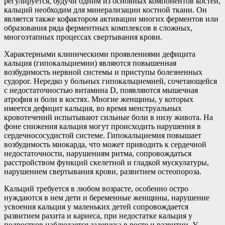
регулируется, будучи одним из основных компонентов костей,
кальций необходим для минерализации костной ткани. Он
является также кофактором активации многих ферментов или
образования ряда ферментных комплексов в сложных,
многоэтапных процессах свертывания крови.
Характерными клиническими проявлениями дефицита
кальция (гипокальциемии) являются повышенная
возбудимость нервной системы и приступы болезненных
судорог. Нередко у больных гипокальциемией, сочетающейся
с недостаточностью витамина D, появляются мышечная
атрофия и боли в костях. Многие женщины, у которых
имеется дефицит кальция, во время менструальных
кровотечений испытывают сильные боли в низу живота. На
фоне снижения кальция могут происходить нарушения в
сердечнососудистой системе. Гипокальциемия повышает
возбудимость миокарда, что может приводить к сердечной
недостаточности, нарушениям ритма, сопровождаться
расстройством функций скелетной и гладкой мускулатуры,
нарушением свертывания крови, развитием остеопороза.
Кальций требуется в любом возрасте, особенно остро
нуждаются в нем дети и беременные женщины, нарушение
усвоения кальция у маленьких детей сопровождается
развитием рахита и кариеса, при недостатке кальция у
подростков наблюдается задержка в росте и развитии. У