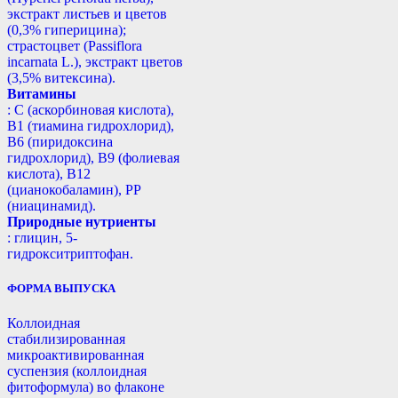
экстракт листьев и цветов
(0,3% гиперицина);
страстоцвет (Passiflora
incarnata L.), экстракт цветов
(3,5% витексина).
Витамины
: С (аскорбиновая кислота),
B1 (тиамина гидрохлорид),
B6 (пиридоксина
гидрохлорид), B9 (фолиевая
кислота), В12
(цианокобаламин), РР
(ниацинамид).
Природные нутриенты
: глицин, 5-
гидрокситриптофан.
ФОРМА ВЫПУСКА
Коллоидная
стабилизированная
микроактивированная
суспензия (коллоидная
фитоформула) во флаконе