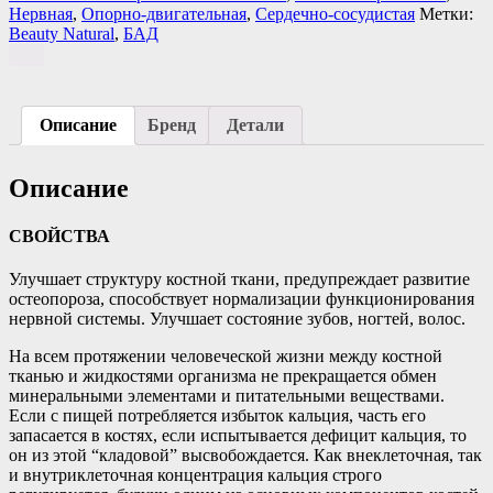
Нервная
,
Опорно-двигательная
,
Сердечно-сосудистая
Метки:
Beauty Natural
,
БАД
Описание
Бренд
Детали
Описание
СВОЙСТВА
Улучшает структуру костной ткани, предупреждает развитие
остеопороза, способствует нормализации функционирования
нервной системы. Улучшает состояние зубов, ногтей, волос.
На всем протяжении человеческой жизни между костной
тканью и жидкостями организма не прекращается обмен
минеральными элементами и питате​льными веществами.
Если с пищей потребляется избыток кальция, часть его
запасается в костях, если испытывается дефицит кальция, то
он из этой “кладовой” высвобождается. Как внеклеточная, так
и внутриклеточная концентрация кальция строго