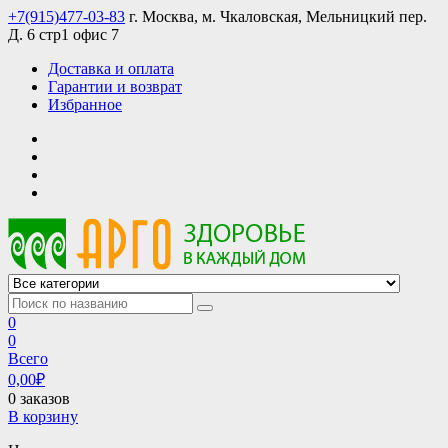
Skip
+7(915)477-03-83
г. Москва, м. Чкаловская, Мельницкий пер.
to
Д. 6 стр1 офис 7
content
Доставка и оплата
Гарантии и возврат
Избранное
АРГО интернет магазин, доставка в Москве и по всей России
АРГО каталог каталог продукции, официальные цены
0
0
Всего
0,00
₽
0 заказов
В корзину