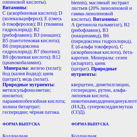
олеиновой кислоты).
biennis), масляный экстракт
Витамины
:
листьев (20% линоленовой и
С (аскорбиновая кислота); D
гамма-линоленовой
(холекальциферол); E (смесь
кислоты).
Витамины:
d-токоферолов); B1 (тиамина
А (ретинола пальмитат), В2
гидрохлорид); B2
(рибофлавин), В3
(рибофлавин); B3 (ниацин);
(ниацинамид), В6
B5 (пантотеновая кислота);
(пиридоксина гидрохлорид),
B6 (пиридоксина
Е (d-альфа токоферол), С
гидрохлорид); B7 (биотин);
(аскорбиновая кислота), бета-
B9 (фолиевая кислота); B12
каротин. Минералы: селен
(цианокобаламин).
(аспартат), цинк
Минералы
: железо (хелат);
(цитрат).
Природные
йод (калия йодид); цинк
нутриенты
:
(цитрат); медь (хелат).
Природные нутриенты
:
кверцетин, диметилглицин,
метилсульфонилметан;
гесперидин, рутин, альфа-
инозитол;
липоевая кислота,
парааминобензойная кислота;
никотинамидадениндинуклеот
холина битартрат;
(НАД), супероксиддисмутаза
гесперидин; чёрная патока.
(СОД).
ФОРМА ВЫПУСКА
ФОРМА ВЫПУСКА
Коллоидная
Коллоидная