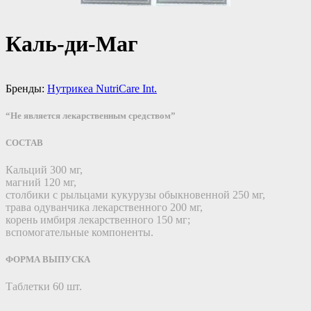
Каль-ди-Маг
Бренды:
Нутрикеа NutriCare Int.
“Не является лекарственным средством”
СОСТАВ
Кальций 300 мг,
магний 120 мг,
столбики с рыльцами кукурузы обыкновенной 250 мг,
трава одуванчика лекарственного 200 мг,
корень имбиря лекарственного 150 мг;
вспомогательные компоненты.
ФОРМА ВЫПУСКА
Таблетки 60 шт.