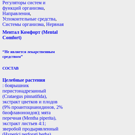
Регуляторы систем и
функций организма
,
Направления
,
Успокоительные средства
,
Системы организма
,
Нервная
Ментал Комфорт (Mental
Comfort)
“Не является лекарственным
средством”
СОСТАВ
Целебные растения
: боярышник
перистонадрезанный
(Crataegus pinnatifida),
экстракт цветков и плодов
(9% проантоцианидинов, 2%
биофлавоноидов); мята
перечная (Mentha piperita),
экстракт листьев 4:1;
зверобой продырявленный
(Hyperici perforati herba),