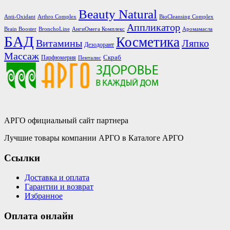
Beauty Natural
Anti-Oxidant
Arthro Complex
BioCleansing Complex
Аппликатор
Brain Booster
BronchoLine
АнгиОмега Комплекс
Аромамасла
БАД
Косметика
Витамины
Ляпко
Дезодорант
Массаж
Скраб
Парфюмерия
Пенталис
АРГО официальный сайт партнера
Лучшие товары компании АРГО в Каталоге АРГО
Ссылки
Доставка и оплата
Гарантии и возврат
Избранное
Оплата онлайн