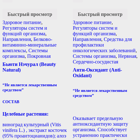
Быстрый просмотр
Быстрый просмотр
Здоровое питание
,
Здоровое питание
,
Регуляторы систем и
Регуляторы систем и
функций организма
,
функций организма
,
Направления
,
Белково-
Направления
,
Средства для
витаминно-минеральные
профилактики
комплексы
,
Системы
онкологических заболеваний
,
организма
,
Покровная
Системы организма
,
Нервная
,
Сердечно-сосудистая
Бьюти Нэчурал (Beauty
Natural)
Анти-Оксидант (Anti-
Oxidant)
“Не является лекарственным
средством”
“Не является лекарственным
средством”
СОСТАВ
Целебные растения:
Оказывает предельную
антиоксидантную защиту
виноград культурный (Vitis
организма. Способствует
vinifera L.) , экстракт косточек
устранению практически
(95% проантоцианидов); алоэ