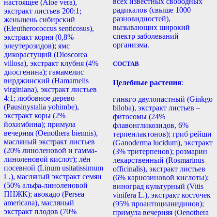
всех известных свободных
настоящее (Aloe vera),
радикалов (свыше 1000
экстракт листьев 200:1;
разновидностей),
женьшень сибирский
вызывающих широкий
(Eleutherococcus senticosus),
спектр заболеваний
экстракт корня (0,8%
организма.
элеутерозидов); ямс
дикорастущий (Dioscorea
villosa), экстракт клубня (4%
СОСТАВ
диосгенина); гамамелис
вирджинский (Hamamelis
Целебные растения
:
virginiana), экстракт листьев
4:1; любовное дерево
гинкго двулопастный (Ginkgo
(Pausinystalia yohimbе),
biloba), экстракт листьев –
экстракт коры (2%
фитосомы (24%
йохимбина); примула
флавонгликозидов, 6%
вечерняя (Oenothera biennis),
терпенлактонов); гриб рейши
масляный экстракт листьев
(Ganoderma lucidum), экстракт
(20% линоленовой и гамма-
(3% тритерпенов); розмарин
линоленовой кислот); лён
лекарственный (Rosmarinus
посевной (Linum usitatissimum
officinalis), экстракт листьев
L.), масляный экстракт семян
(6% карнозиновой кислоты);
(50% альфа-линоленовой
виноград культурный (Vitis
ПНЖК); авокадо (Persea
vinifera L.), экстракт косточек
americana), масляный
(95% проантоцианидинов);
экстракт плодов (70%
примула вечерняя (Oenothera