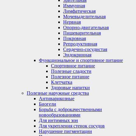
Зрительная
Иммунная
Лимфатическая
Мочевыделительная
Нервная
Опорно-двигательная
Пищеварительная
Покровная
Репродуктивная
Сердечно-сосудистая
Эндокринная
Функциональное и спортивное питание
Спортивное питание
Полезные сладости
Полезное питание
Клетчатка
Здоровые напитки
Полезные наружные средства
Антиварикозные
Биогели
Борьба с доброкачественными
новообразованиями
Для интимных зон
Для укрепления стенок сосудов
Нарушение пигментации