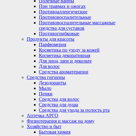
Полезные ванны
При травмах и ожогах
Противоаллергические
Противовоспалительные
Противовоспалительные массажные
средства для суставов
Противогрибковые
Продукты для красоты
Парфюмерия
Косметика по уходу за кожей
Косметика декоративная
Для лица, шеи и декольте
Для волос
Средства ароматерапии
Средства гигиены
Дезодоранты
Мыло
Пенки
Средства для волос
Средства для душа
Средства для ухода за полость рта
Аптечка АРГО
Физиотерапия и массаж на дому
Хозяйство и быт
Бытовая химия