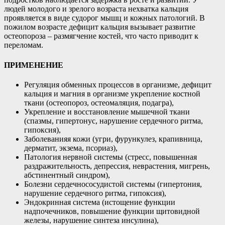
людей молодого и зрелого возраста нехватка кальция
проявляется в виде судорог мышц и кожных патологий. В
пожилом возрасте дефицит кальция вызывает развитие
остеопороза – размягчение костей, что часто приводит к
переломам.
ПРИМЕНЕНИЕ
​Регуляция обменных процессов в организме, дефицит
кальция и магния в организме укрепление костной
ткани (остеопороз, остеомаляция, подагра),
Укрепление и восстановление мышечной ткани
(спазмы, гипертонус, нарушение сердечного ритма,
гипоксия),
Заболеванияя кожи (угри, фурункулез, крапивница,
дерматит, экзема, псориаз),
Патология нервной системы (стресс, повышенная
раздражительность, депрессия, неврастения, мигрень,
абстинентный синдром),
Болезни сердечнососудистой системы (гипертония,
нарушение сердечного ритма, гипоксия),
Эндокринная система (истощение функции
надпочечников, повышение функции щитовидной
железы, нарушение синтеза инсулина),