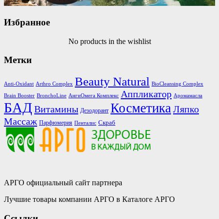
Избранное
No products in the wishlist
Метки
Beauty Natural
Anti-Oxidant
Arthro Complex
BioCleansing Complex
Аппликатор
Brain Booster
BronchoLine
АнгиОмега Комплекс
Аромамасла
БАД
Косметика
Витамины
Ляпко
Дезодорант
Массаж
Скраб
Парфюмерия
Пенталис
АРГО официальный сайт партнера
Лучшие товары компании АРГО в Каталоге АРГО
Ссылки