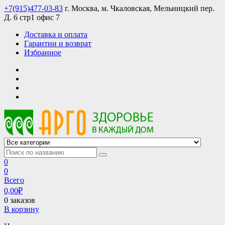
Skip
+7(915)477-03-83
г. Москва, м. Чкаловская, Мельницкий пер.
to
Д. 6 стр1 офис 7
content
Доставка и оплата
Гарантии и возврат
Избранное
АРГО интернет магазин, доставка в Москве и по всей России
АРГО каталог каталог продукции, официальные цены
0
0
Всего
0,00
₽
0 заказов
В корзину