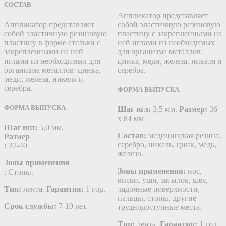
СОСТАВ
Аппликатор представляет
Аппликатор представляет
собой эластичную резиновую
собой эластичную резиновую
пластину c закрепленными на
пластину в форме стельки c
ней иглами из необходимых
закрепленными на ней
для организма металлов:
иглами из необходимых для
цинка, меди, железа, никеля и
организма металлов: цинка,
серебра.
меди, железа, никеля и
серебра.
ФОРМА ВЫПУСКА
ФОРМА ВЫПУСКА
Шаг игл:
3,5 мм.
Размер:
36
х 84 мм
Шаг игл:
5,0 мм.
Состав:
медицинская резина,
Размер
серебро, никель, цинк, медь,
:
37-40
железо.
Зоны применения
Зоны применения:
нос,
: Стопы.
виски, уши, затылок, шея,
Тип:
лента.
Гарантия:
1 год.
ладонные поверхности,
пальцы, стопы, другие
Срок службы:
7-10 лет.
труднодоступные места.
Тип:
лента.
Гарантия:
1 год.