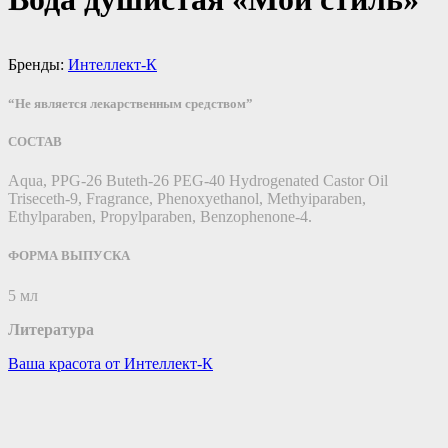
Бренды:
Интеллект-К
“Не является лекарственным средством”
СОСТАВ
Aqua, PPG-26 Buteth-26 PEG-40 Hydrogenated Castor Oil
Triseceth-9, Fragrance, Phenoxyethanol, Methyiparaben,
Ethylparaben, Propylparaben, Benzophenone-4.
ФОРМА ВЫПУСКА
5 мл
Литература
Ваша красота от Интеллект-К