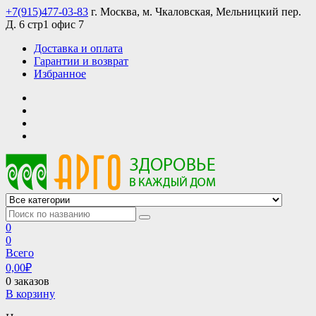
Skip
+7(915)477-03-83
г. Москва, м. Чкаловская, Мельницкий пер.
to
Д. 6 стр1 офис 7
content
Доставка и оплата
Гарантии и возврат
Избранное
АРГО интернет магазин, доставка в Москве и по всей России
АРГО каталог каталог продукции, официальные цены
0
0
Всего
0,00
₽
0 заказов
В корзину