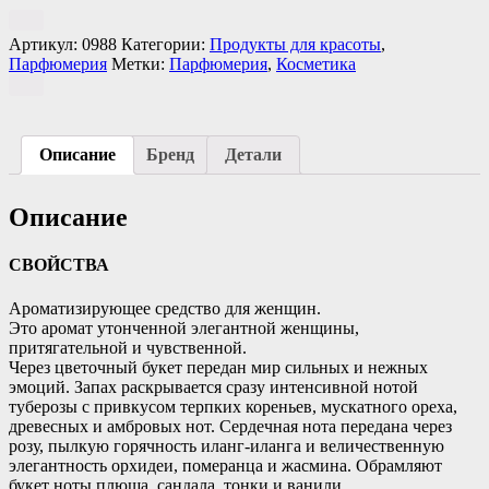
Артикул:
0988
Категории:
Продукты для красоты
,
Парфюмерия
Метки:
Парфюмерия
,
Косметика
Описание
Бренд
Детали
Описание
СВОЙСТВА
Ароматизирующее средство для женщин.
Это аромат утонченной элегантной женщины,
притягательной и чувственной.
Через цветочный букет передан мир сильных и нежных
эмоций. Запах раскрывается сразу интенсивной нотой
туберозы с привкусом терпких кореньев, мускатного ореха,
древесных и амбровых нот. Сердечная нота передана через
розу, пылкую горячность иланг-иланга и величественную
элегантность орхидеи, померанца и жасмина. Обрамляют
букет ноты плюща, сандала, тонки и ванили.