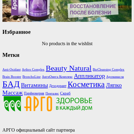
Избранное
No products in the wishlist
Метки
Beauty Natural
Anti-Oxidant
Arthro Complex
BioCleansing Complex
Аппликатор
Brain Booster
BronchoLine
АнгиОмега Комплекс
Аромамасла
БАД
Косметика
Витамины
Ляпко
Дезодорант
Массаж
Скраб
Парфюмерия
Пенталис
АРГО официальный сайт партнера