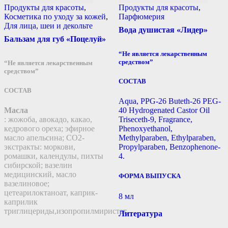
Продукты для красоты
,
Продукты для красоты
,
Косметика по уходу за кожей
,
Парфюмерия
Для лица, шеи и декольте
Вода душистая «Лидер»
Бальзам для губ «Поцелуй»
“Не является лекарственным
средством”
“Не является лекарственным
средством”
СОСТАВ
СОСТАВ
Aqua, PPG-26 Buteth-26 PEG-
Масла
40 Hydrogenated Castor Oil
: жожоба, авокадо, какао,
Triseceth-9, Fragrance,
кедрового ореха; эфирное
Phenoxyethanol,
масло апельсина; СО2-
Methylparaben, Ethylparaben,
экстракты: моркови,
Propylparaben, Benzophenone-
ромашки, календулы, пихты
4.
сибирской; вазелин
медицинский, масло
ФОРМА ВЫПУСКА
вазелиновое;
цетеарилоктаноат, каприк-
8 мл
каприлик
триглицериды,изопропилмиристат.
Литература