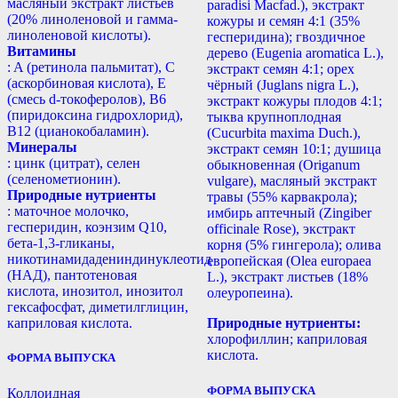
масляный экстракт листьев
paradisi Macfad.), экстракт
(20% линоленовой и гамма-
кожуры и семян 4:1 (35%
линоленовой кислоты).
гесперидина); гвоздичное
Витамины
дерево (Eugenia aromatica L.),
: A (ретинола пальмитат), С
экстракт семян 4:1; орех
(аскорбиновая кислота), E
чёрный (Juglans nigra L.),
(смесь d-токоферолов), B6
экстракт кожуры плодов 4:1;
(пиридоксина гидрохлорид),
тыква крупноплодная
B12 (цианокобаламин).
(Cucurbita maxima Duch.),
Минералы
экстракт семян 10:1; душица
: цинк (цитрат), селен
обыкновенная (Origanum
(селенометионин).
vulgare), масляный экстракт
Природные нутриенты
травы (55% карвакрола);
: маточное молочко,
имбирь аптечный (Zingiber
гесперидин, коэнзим Q10,
officinale Rose), экстракт
бета-1,3-гликаны,
корня (5% гингерола); олива
никотинамидадениндинуклеотид
европейская (Olea europaea
(НАД), пантотеновая
L.), экстракт листьев (18%
кислота, инозитол, инозитол
олеуропеина).
гексафосфат, диметилглицин,
каприловая кислота.
Природные нутриенты:
хлорофиллин; каприловая
кислота.
ФОРМА ВЫПУСКА
ФОРМА ВЫПУСКА
Коллоидная