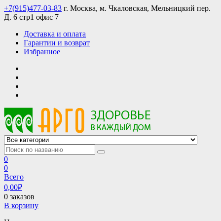
Skip
+7(915)477-03-83
г. Москва, м. Чкаловская, Мельницкий пер.
to
Д. 6 стр1 офис 7
content
Доставка и оплата
Гарантии и возврат
Избранное
АРГО интернет магазин, доставка в Москве и по всей России
АРГО каталог каталог продукции, официальные цены
0
0
Всего
0,00
₽
0 заказов
В корзину