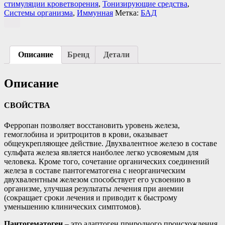
стимуляции кроветворения
,
Тонизирующие средства
,
Системы организма
,
Иммунная
Метка:
БАД
Описание
Бренд
Детали
Описание
СВОЙСТВА
Ферропан позволяет восстановить уровень железа,
гемоглобина и эритроцитов в крови, оказывает
общеукрепляющее действие. Двухвалентное железо в составе
сульфата железа является наиболее легко усвояемым для
человека. Кроме того, сочетание органических соединений
железа в составе пантогематогена с неорганическим
двухвалентным железом способствует его усвоению в
организме, улучшая результаты лечения при анемии
(сокращает сроки лечения и приводит к быстрому
уменьшению клинических симптомов).
Пантогематоген
– это адаптоген природного происхождения