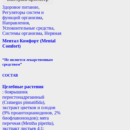
Здоровое питание
,
Регуляторы систем и
функций организма
,
Направления
,
Успокоительные средства
,
Системы организма
,
Нервная
Ментал Комфорт (Mental
Comfort)
“Не является лекарственным
средством”
СОСТАВ
Целебные растения
: боярышник
перистонадрезанный
(Crataegus pinnatifida),
экстракт цветков и плодов
(9% проантоцианидинов, 2%
биофлавоноидов); мята
перечная (Mentha piperita),
экстракт листьев 4:1;