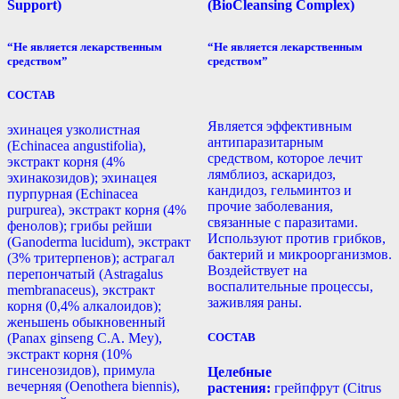
Support)
(BioCleansing Complex)
“Не является лекарственным
“Не является лекарственным
средством”
средством”
СОСТАВ
Является эффективным
эхинацея узколистная
антипаразитарным
(Echinacea angustifolia),
средством, которое лечит
экстракт корня (4%
лямблиоз, аскаридоз,
эхинакозидов); эхинацея
кандидоз, гельминтоз и
пурпурная (Echinacea
прочие заболевания,
purpurea), экстракт корня (4%
связанные с паразитами.
фенолов); грибы рейши
Используют против грибков,
(Ganoderma lucidum), экстракт
бактерий и микроорганизмов.
(3% тритерпенов); астрагал
Воздействует на
перепончатый (Astragalus
воспалительные процессы,
membranaceus), экстракт
заживляя раны.
корня (0,4% алкалоидов);
женьшень обыкновенный
(Panax ginseng С.А. Mey),
СОСТАВ
экстракт корня (10%
гинсенозидов), примула
Целебные
вечерняя (Oenothera biennis),
растения:
грейпфрут (Citrus