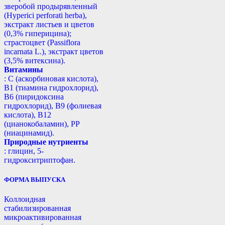
зверобой продырявленный
(Hyperici perforati herba),
экстракт листьев и цветов
(0,3% гиперицина);
страстоцвет (Passiflora
incarnata L.), экстракт цветов
(3,5% витексина).
Витамины
: С (аскорбиновая кислота),
B1 (тиамина гидрохлорид),
B6 (пиридоксина
гидрохлорид), B9 (фолиевая
кислота), В12
(цианокобаламин), РР
(ниацинамид).
Природные нутриенты
: глицин, 5-
гидрокситриптофан.
ФОРМА ВЫПУСКА
Коллоидная
стабилизированная
микроактивированная