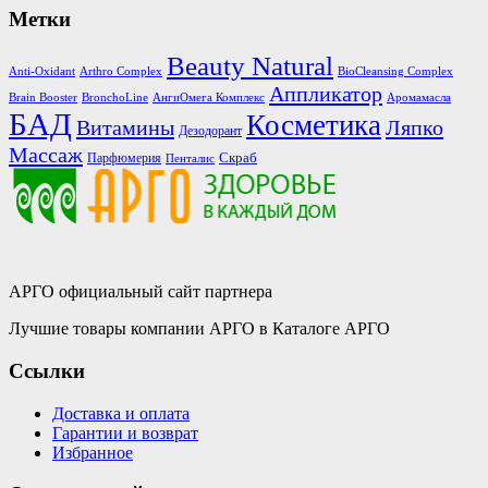
Метки
Beauty Natural
Anti-Oxidant
Arthro Complex
BioCleansing Complex
Аппликатор
Brain Booster
BronchoLine
АнгиОмега Комплекс
Аромамасла
БАД
Косметика
Витамины
Ляпко
Дезодорант
Массаж
Скраб
Парфюмерия
Пенталис
АРГО официальный сайт партнера
Лучшие товары компании АРГО в Каталоге АРГО
Ссылки
Доставка и оплата
Гарантии и возврат
Избранное