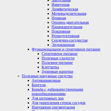
Зрительная
Иммунная
Лимфатическая
Мочевыделительная
Нервная
Опорно-двигательная
Пищеварительная
Покровная
Репродуктивная
Сердечно-сосудистая
Эндокринная
Функциональное и спортивное питание
Спортивное питание
Полезные сладости
Полезное питание
Клетчатка
Здоровые напитки
Полезные наружные средства
Антиварикозные
Биогели
Борьба с доброкачественными
новообразованиями
Для интимных зон
Для укрепления стенок сосудов
Нарушение пигментации