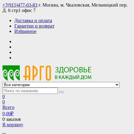
Skip
+7(915)477-03-83
г. Москва, м. Чкаловская, Мельницкий пер.
to
Д. 6 стр1 офис 7
content
Доставка и оплата
Гарантии и возврат
Избранное
АРГО интернет магазин, доставка в Москве и по всей России
АРГО каталог каталог продукции, официальные цены
0
0
Всего
0,00
₽
0 заказов
В корзину