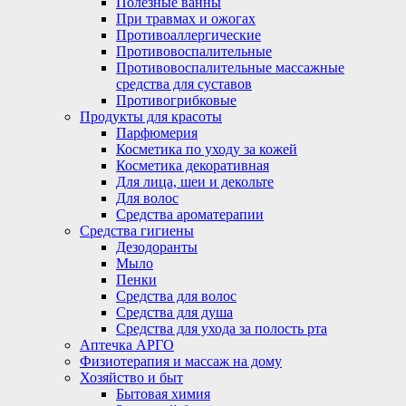
Полезные ванны
При травмах и ожогах
Противоаллергические
Противовоспалительные
Противовоспалительные массажные
средства для суставов
Противогрибковые
Продукты для красоты
Парфюмерия
Косметика по уходу за кожей
Косметика декоративная
Для лица, шеи и декольте
Для волос
Средства ароматерапии
Средства гигиены
Дезодоранты
Мыло
Пенки
Средства для волос
Средства для душа
Средства для ухода за полость рта
Аптечка АРГО
Физиотерапия и массаж на дому
Хозяйство и быт
Бытовая химия