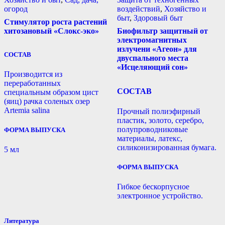
огород
воздействий
,
Хозяйство и
быт
,
Здоровый быт
Стимулятор роста растений
хитозановый «Слокс-эко»
Биофильтр защитный от
электромагнитных
излучени «Агеон» для
СОСТАВ
двуспального места
«Исцеляющий сон»
Производится из
переработанных
СОСТАВ
специальным образом цист
(яиц) рачка соленых озер
Artemia salina
Прочный полиэфирный
пластик, золото, серебро,
полупроводниковые
ФОРМА ВЫПУСКА
материалы, латекс,
силиконизированная бумага.
5 мл
ФОРМА ВЫПУСКА
Гибкое бескорпусное
электронное устройство.
Литература