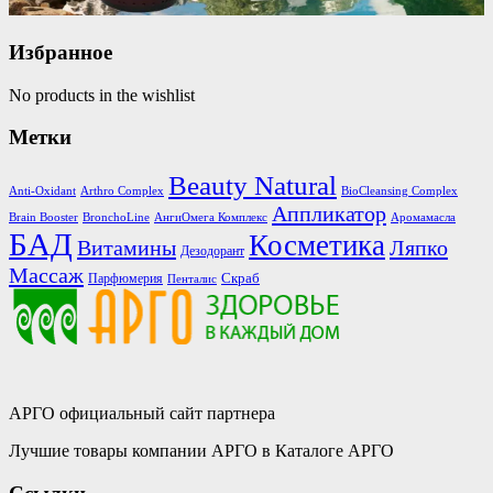
Избранное
No products in the wishlist
Метки
Beauty Natural
Anti-Oxidant
Arthro Complex
BioCleansing Complex
Аппликатор
Brain Booster
BronchoLine
АнгиОмега Комплекс
Аромамасла
БАД
Косметика
Витамины
Ляпко
Дезодорант
Массаж
Скраб
Парфюмерия
Пенталис
АРГО официальный сайт партнера
Лучшие товары компании АРГО в Каталоге АРГО