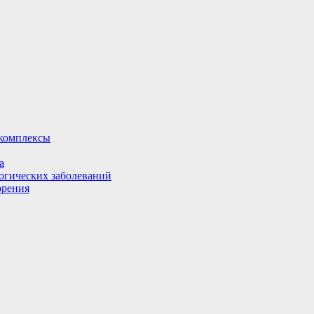
комплексы
а
огических заболеваний
орения