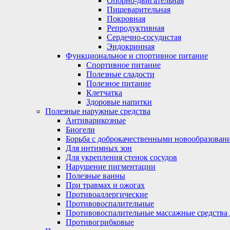
Опорно-двигательная
Пищеварительная
Покровная
Репродуктивная
Сердечно-сосудистая
Эндокринная
Функциональное и спортивное питание
Спортивное питание
Полезные сладости
Полезное питание
Клетчатка
Здоровые напитки
Полезные наружные средства
Антиварикозные
Биогели
Борьба с доброкачественными новообразован
Для интимных зон
Для укрепления стенок сосудов
Нарушение пигментации
Полезные ванны
При травмах и ожогах
Противоаллергические
Противовоспалительные
Противовоспалительные массажные средства 
Противогрибковые