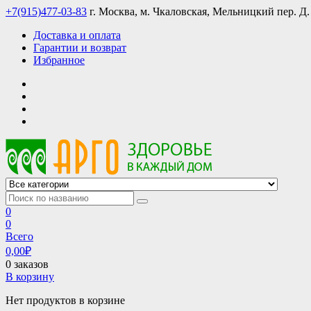
Skip
+7(915)477-03-83
г. Москва, м. Чкаловская, Мельницкий пер. Д.
to
Доставка и оплата
content
Гарантии и возврат
Избранное
АРГО интернет магазин, доставка в Москве и по всей России
АРГО каталог каталог продукции, официальные цены
0
0
Всего
0,00
₽
0 заказов
В корзину
Нет продуктов в корзине