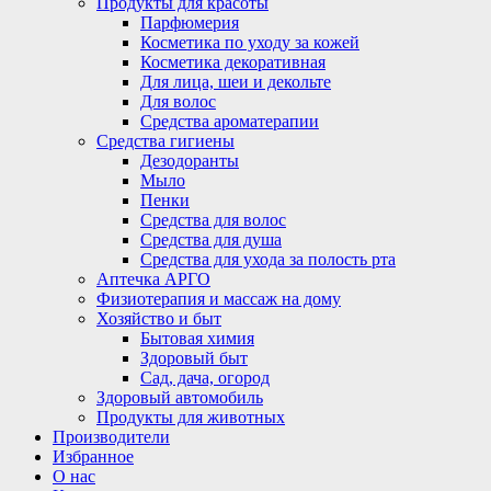
Продукты для красоты
Парфюмерия
Косметика по уходу за кожей
Косметика декоративная
Для лица, шеи и декольте
Для волос
Средства ароматерапии
Средства гигиены
Дезодоранты
Мыло
Пенки
Средства для волос
Средства для душа
Средства для ухода за полость рта
Аптечка АРГО
Физиотерапия и массаж на дому
Хозяйство и быт
Бытовая химия
Здоровый быт
Сад, дача, огород
Здоровый автомобиль
Продукты для животных
Производители
Избранное
О нас