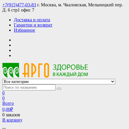
Skip
+7(915)477-03-83
г. Москва, м. Чкаловская, Мельницкий пер.
to
Д. 6 стр1 офис 7
content
Доставка и оплата
Гарантии и возврат
Избранное
АРГО интернет магазин, доставка в Москве и по всей России
АРГО каталог каталог продукции, официальные цены
0
0
Всего
0,00
₽
0 заказов
В корзину