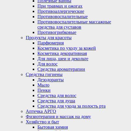
Полезные ванны
При травмах и ожогах
Противоаллергические
Противовоспалительные
Противовоспалительные массажные
средства для суставов
Противогрибковые
Продукты для красоты
Парфюмерия
Косметика по уходу за кожей
Косметика декоративная
Для лица, шеи и декольте
Для волос
Средства ароматерапии
Средства гигиены
Дезодоранты
Мыло
Пенки
Средства для волос
Средства для душа
Средства для ухода за полость рта
Аптечка АРГО
Физиотерапия и массаж на дому
Хозяйство и быт
Бытовая химия