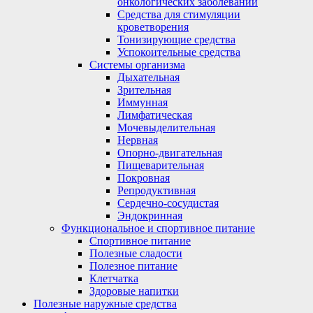
онкологических заболеваний
Средства для стимуляции
кроветворения
Тонизирующие средства
Успокоительные средства
Системы организма
Дыхательная
Зрительная
Иммунная
Лимфатическая
Мочевыделительная
Нервная
Опорно-двигательная
Пищеварительная
Покровная
Репродуктивная
Сердечно-сосудистая
Эндокринная
Функциональное и спортивное питание
Спортивное питание
Полезные сладости
Полезное питание
Клетчатка
Здоровые напитки
Полезные наружные средства