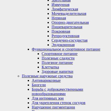
Зрительная
Иммунная
Лимфатическая
Мочевыделительная
Нервная
Опорно-двигательная
Пищеварительная
Покровная
Репродуктивная
Сердечно-сосудистая
Эндокринная
Функциональное и спортивное питание
Спортивное питание
Полезные сладости
Полезное питание
Клетчатка
Здоровые напитки
Полезные наружные средства
Антиварикозные
Биогели
Борьба с доброкачественными
новообразованиями
Для интимных зон
Для укрепления стенок сосудов
Нарушение пигментации