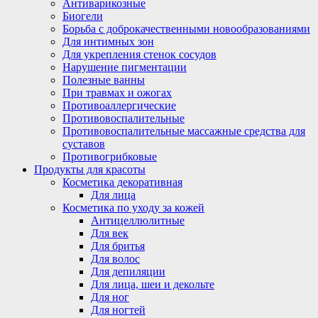
Антиварикозные
Биогели
Борьба с доброкачественными новообразованиями
Для интимных зон
Для укрепления стенок сосудов
Нарушение пигментации
Полезные ванны
При травмах и ожогах
Противоаллергические
Противовоспалительные
Противовоспалительные массажные средства для
суставов
Противогрибковые
Продукты для красоты
Косметика декоративная
Для лица
Косметика по уходу за кожей
Антицеллюлитные
Для век
Для бритья
Для волос
Для депиляции
Для лица, шеи и декольте
Для ног
Для ногтей