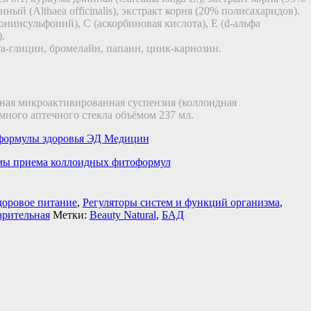
ный (Althaea officinalis), экстракт корня (20% полисахаридов).
онинсульфоний), С (аскорбиновая кислота), Е (d-альфа
.
та-глицин, бромелайн, папаин, цинк-карнозин.
ная микроактивированная суспензия (коллоидная
много аптечного стекла объёмом 237 мл.
формулы здоровья ЭД Медицин
ы приема коллоидных фитоформул
доровое питание
,
Регуляторы систем и функций организма
,
рительная
Метки:
Beauty Natural
,
БАД