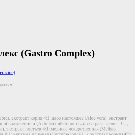
лекс (Gastro Complex)
dicine)
едством”
abra), экстракт корня 4:1; алоэ настоящее (Aloe vera), экстракт
 обыкновенный (Achillea millefolium L.), экстракт травы 10:1;
ta), экстракт листьев 4:1; мелисса лекарственная (Melissa
тьев 8:1; куркума длинная (Curcuma longa L.), экстракт корня (95%