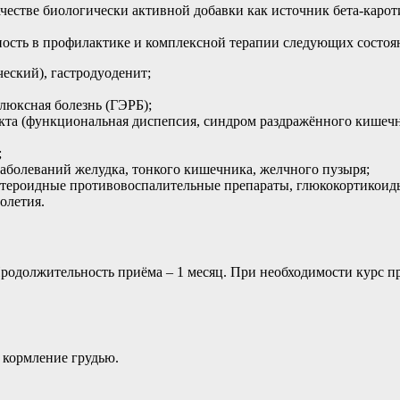
честве биологически активной добавки как источник бета-карот
сть в профилактике и комплексной терапии следующих состоян
еский), гастродуоденит;
люксная болезнь (ГЭРБ);
та (функциональная диспепсия, синдром раздражённого кишечн
;
аболеваний желудка, тонкого кишечника, желчного пузыря;
стероидные противовоспалительные препараты, глюкокортикоид
олетия.
. Продолжительность приёма – 1 месяц. При необходимости курс 
 кормление грудью.