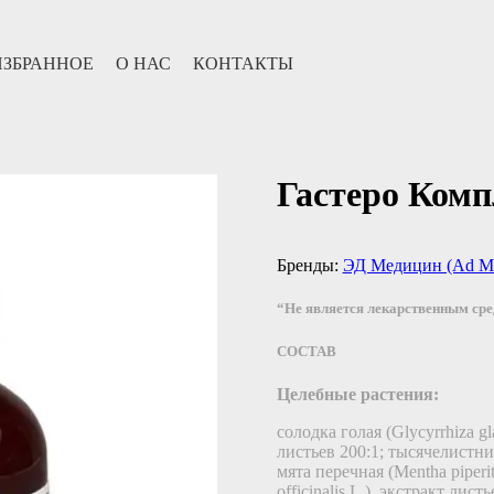
ИЗБРАННОЕ
О НАС
КОНТАКТЫ
Гастеро Комп
Бренды:
ЭД Медицин (Ad Me
“Не является лекарственным ср
СОСТАВ
Целебные растения:
солодка голая (Glycyrrhiza gl
листьев 200:1; тысячелистник
мята перечная (Mentha piperi
officinalis L.), экстракт лис