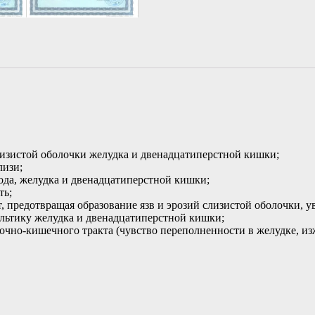
изистой оболочки желудка и двенадцатиперстной кишки;
лизи;
да, желудка и двенадцатиперстной кишки;
ть;
 предотвращая образование язв и эрозий слизистой оболочки, у
альтику желудка и двенадцатиперстной кишки;
но-кишечного тракта (чувство переполненности в желудке, изжог