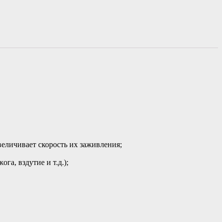
величивает скорость их заживления;
а, вздутие и т.д.);