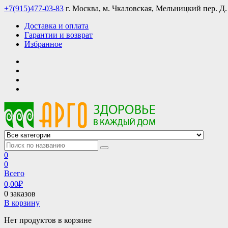
Skip
+7(915)477-03-83
г. Москва, м. Чкаловская, Мельницкий пер. Д.
to
Доставка и оплата
content
Гарантии и возврат
Избранное
АРГО интернет магазин, доставка в Москве и по всей России
АРГО каталог каталог продукции, официальные цены
0
0
Всего
0,00
₽
0 заказов
В корзину
Нет продуктов в корзине