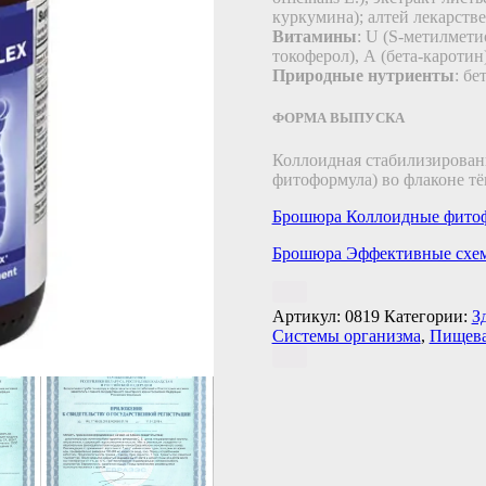
куркумина); алтей лекарствен
Витамины
: U (S-метилмети
токоферол), А (бета-каротин)
Природные нутриенты
: бе
ФОРМА ВЫПУСКА
Коллоидная стабилизирован
фитоформула) во флаконе тё
Брошюра Коллоидные фито
Брошюра Эффективные схем
Артикул:
0819
Категории:
З
Системы организма
,
Пищева