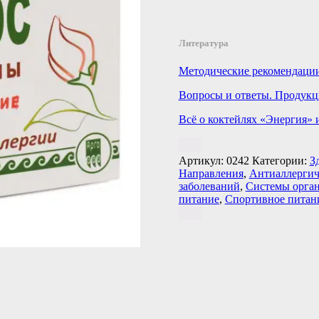
Литература
Методические рекомендац
Вопросы и ответы. Проду
Всё о коктейлях «Энергия» 
Артикул:
0242
Категории:
З
Направления
,
Антиаллергич
заболеваний
,
Системы орга
питание
,
Спортивное питан