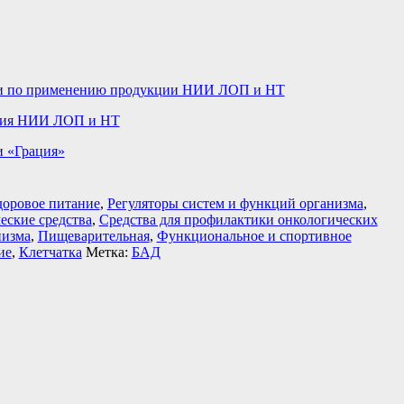
ии по применению продукции НИИ ЛОП и НТ
кция НИИ ЛОП и НТ
и «Грация»
доровое питание
,
Регуляторы систем и функций организма
,
еские средства
,
Средства для профилактики онкологических
низма
,
Пищеварительная
,
Функциональное и спортивное
ие
,
Клетчатка
Метка:
БАД