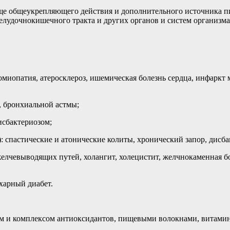
ище общеукрепляющего действия и дополнительного источника п
лудочнокишечного тракта и других органов и систем организма
миопатия, атеросклероз, ишемическая болезнь сердца, инфаркт 
 бронхиальной астмы;
исбактериозом;
 спастические и атонические колиты, хронический запор, дисбак
лчевыводящих путей, холангит, холецистит, желчнокаменная бо
харный диабет.
ом и комплексом антиоксидантов, пищевыми волокнами, витам