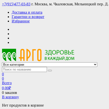
Skip
+7(915)477-03-83
г. Москва, м. Чкаловская, Мельницкий пер. Д.
to
Доставка и оплата
content
Гарантии и возврат
Избранное
АРГО интернет магазин, доставка в Москве и по всей России
АРГО каталог каталог продукции, официальные цены
0
0
Всего
0,00
₽
0 заказов
В корзину
Нет продуктов в корзине