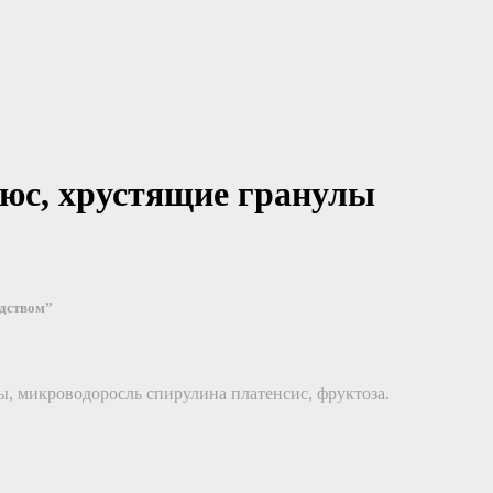
юс, хрустящие гранулы
едством”
, микроводоросль спирулина платенсис, фруктоза.