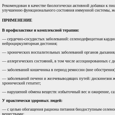
Рекомендован в качестве биологически активной добавки к п
улучшению функционального состояния иммунной системы, же
ПРИМЕНЕНИЕ
В профилактике и комплексной терапии:
— сердечно-сосудистых заболеваний: селенодефицитная кардио
нейроциркуляторная дистония;
— хронических воспалительных заболеваний органов дыхания,
— аллергических состояний, в том числе ассоциированных с д
— заболеваний кишечника в период ремиссии (вне обострения):
— заболеваний печени и желчевыводящих путей: дискинезия же
хронический гепатит;
— нарушений обмена веществ: избыточный вес и ожирение, са
У практически здоровых людей:
— с целью обогащения рациона питания биодоступным селен
веществами;